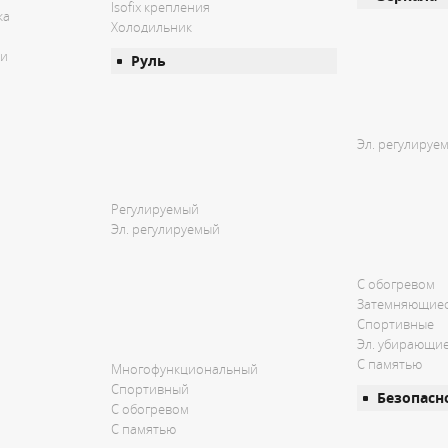
Isofix крепления
ка
Холодильник
ри
Руль
Эл. регулируе
Регулируемый
Эл. регулируемый
С обогревом
Затемняющие
Спортивные
Эл. убирающи
С памятью
Многофункциональный
Спортивный
Безопасн
С обогревом
С памятью