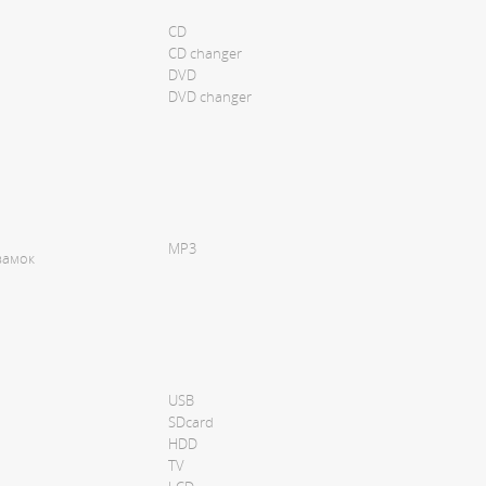
CD
CD changer
DVD
DVD changer
MP3
замок
USB
SDcard
HDD
TV