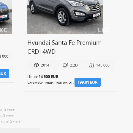
Hyundai Santa Fe Premium
CRDI 4WD
3 000
2014
2.2D
145 000
 EUR
Цена:
14 500 EUR
Ежемесячный платеж от:
199.01 EUR
ний свет
ний свет
льний свет