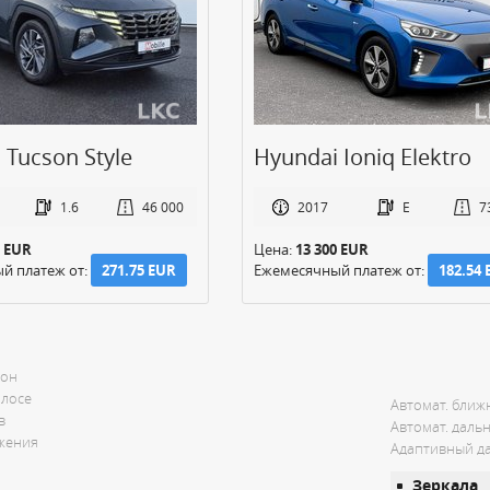
 Tucson Style
Hyundai Ioniq Elektro
1.6
46 000
2017
E
7
0 EUR
Цена:
13 300 EUR
й платеж от:
271.75 EUR
Ежемесячный платеж от:
182.54
зон
олосе
Автомат. ближ
в
Автомат. даль
ожения
Адаптивный да
Зеркала