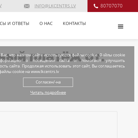
V
80707070
INFO@LKCENTRS.LV
СЫ И ОТВЕТЫ
О НАС
КОНТАКТЫ
чный платёж от:
ас, что на этом сайте используются файлы cookie. Файлы cookie
нформацию о посещении сайта и помогают улучшить
сть сайта. Продолжая использовать этот сайт, Вы соглашаетесь
айлы cookie на www.lkcentrs.lv
Согласен/-на
Читать подробнее