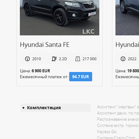
Hyundai Santa FE
Hyundai
2010
2.2D
217 000
2022
Цена:
6 900 EUR
Цена:
19 80
Ежемесячный платеж от:
94.7 EUR
Ежемесячны
Ассистент "мёртвых" 
Комплектация
Ассистент движ. по п
Распознавание знако
Система экстр. торм
Keyless Go
Система Старт-Стоп