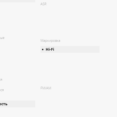
ASR
мые
Маркировка
Hi-Fi
ся
FM/AM
еся
ость