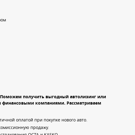
вом
 Поможем получить выгодный автолизинг или
ми финансовыми компаниями. Рассматриваем
ичной оплатой при покупке нового авто.
комиссионную продажу.
страхования OCTA и KASKO.