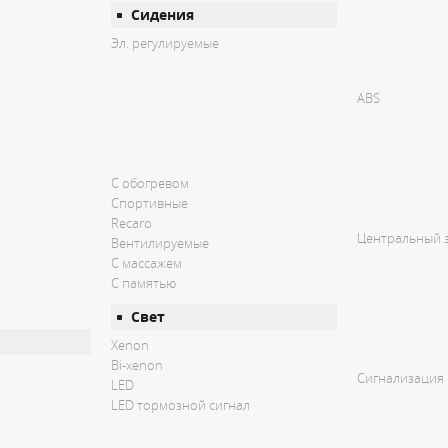
Сидения
Эл. регулируемые
ABS
С обогревом
Спортивные
Recaro
Центральный 
Вентилируемые
С массажем
С памятью
Свет
Xenon
Bi-xenon
Сигнализация
LED
LED тормозной сигнал