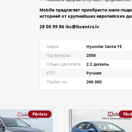
Mobille предлагает приобрести мало-по
историей от крупнейших европейских ди
28 00 99 86 lkc@lkcentrs.lv
Марка:
Hyundai Santa FE
Год выпуска :
2006
Объем двигателя:
2.2 дизель
КПП:
Ручная
Пробег, км:
266 000
Pārdots
Pārd