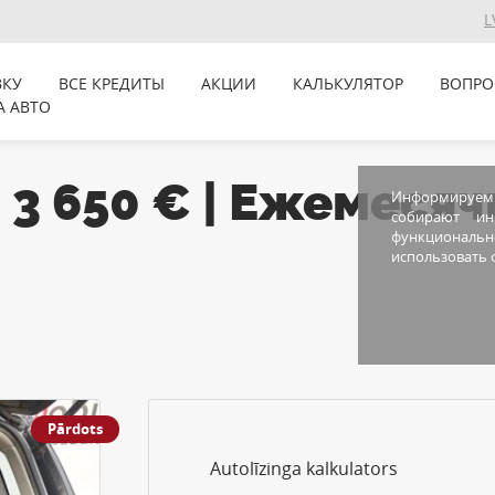
L
ВКУ
ВСЕ КРЕДИТЫ
АКЦИИ
КАЛЬКУЛЯТОР
ВОПРО
А АВТО
| 3 650 € | Ежемеся
Информируем В
собирают и
функционально
использовать ф
Pārdots
Autolīzinga kalkulators