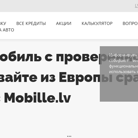
L
ВКУ
ВСЕ КРЕДИТЫ
АКЦИИ
КАЛЬКУЛЯТОР
ВОПРО
А АВТО
обиль с проверенно
Информируем В
собирают и
функционально
айте из Европы сра
использовать ф
Mobille.lv
···