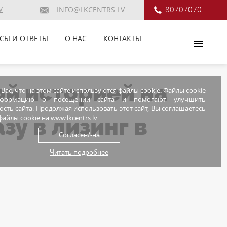
V
80707070
INFO@LKCENTRS.LV
СЫ И ОТВЕТЫ
О НАС
КОНТАКТЫ
й историей на
ас, что на этом сайте используются файлы cookie. Файлы cookie
нформацию о посещении сайта и помогают улучшить
сть сайта. Продолжая использовать этот сайт, Вы соглашаетесь
зу в лизинг в
айлы cookie на www.lkcentrs.lv
Согласен/-на
Читать подробнее