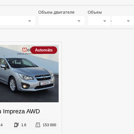
Объем двигателя
Объем
-
Automāts
u Impreza AWD
14
1.6
153 000