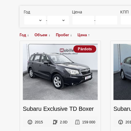
Год
Цена
КПП
-
-
Год
Объем
Пробег
Цена
↓
↓
↓
↑
Pārdots
Subaru Exclusive TD Boxer
Subar
2015
2.0D
159 000
20