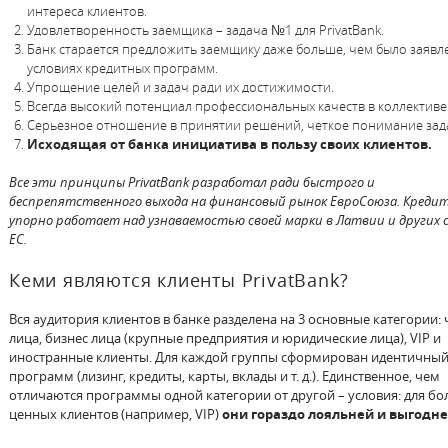
интереса клиентов.
Удовлетворенность заемщика – задача №1 для PrivatBank.
Банк старается предложить заемщику даже больше, чем было заявл
условиях кредитных программ.
Упрощение целей и задач ради их достижимости.
Всегда высокий потенциал профессиональных качеств в коллективе
Серьезное отношение в принятии решений, четкое понимание зад
Исходящая от банка инициатива в пользу своих клиентов.
Все эти принципы PrivatBank разработал ради быстрого и
беспрепятственного выхода на финансовый рынок ЕвроСоюза. Креди
упорно работает над узнаваемостью своей марки в Латвии и других 
ЕС.
Кеми являются клиенты PrivatBank?
Вся аудитория клиентов в банке разделена на 3 основные категории:
лица, бизнес лица (крупные предприятия и юридические лица), VIP и
иностранные клиенты. Для каждой группы сформирован идентичный
программ (лизинг, кредиты, карты, вклады и т. д.). Единственное, чем
отличаются программы одной категории от другой – условия: для бо
ценных клиентов (например, VIP)
они гораздо лояльней и выгодн