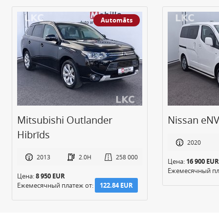
Automāts
Mitsubishi Outlander
Nissan eNV
Hibrīds
2020
2013
2.0H
258 000
Цена:
16 900 EUR
Ежемесячный пл
Цена:
8 950 EUR
Ежемесячный платеж от:
122.84 EUR