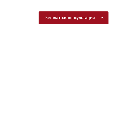
Бесплатная консультация
Узнайте свой кредитный
рейтинг
Подробнее...
Согласен (-а) получать
коммерческие
предложения
Подробнее...