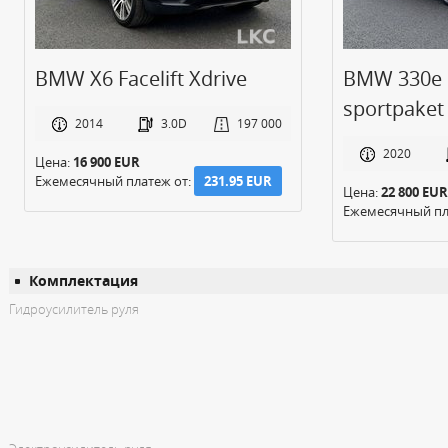
BMW 330e G21 Hybrid M-
BMW 530 G
sportpaket
Sport
2020
2.0H
189 000
2012
Цена:
22 800 EUR
Цена:
12 900 EUR
Ежемесячный платеж от:
312.92 EUR
Ежемесячный пл
Комплектация
Гидроусилитель руля