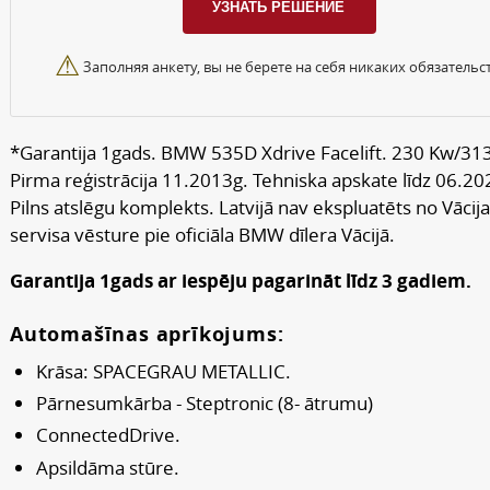
⚠
Заполняя анкету, вы не берете на себя никаких обязательст
*Garantija 1gads. BMW 535D Xdrive Facelift. 230 Kw/313
Pirma reģistrācija 11.2013g. Tehniska apskate līdz 06.20
Pilns atslēgu komplekts. Latvijā nav ekspluatēts no Vācija
servisa vēsture pie oficiāla BMW dīlera Vācijā.
Garantija 1gads ar iespēju pagarināt līdz 3 gadiem.
Automašīnas aprīkojums:
Krāsa: SPACEGRAU METALLIC.
Pārnesumkārba - Steptronic (8- ātrumu)
ConnectedDrive.
Apsildāma stūre.