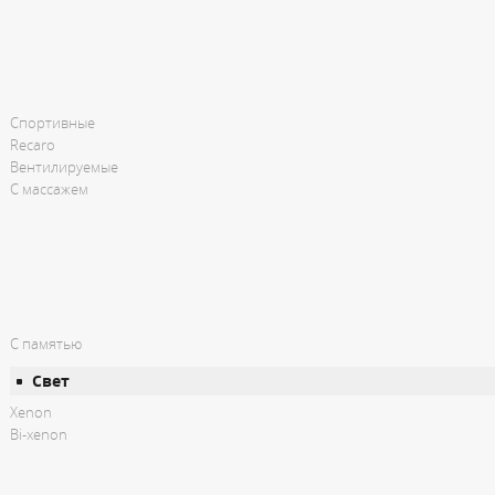
Спортивные
Recaro
Вентилируемые
С массажем
С памятью
Свет
Xenon
Bi-xenon