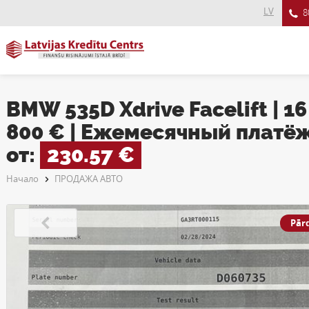
LV
8
BMW 535D Xdrive Facelift | 16
800 € | Ежемесячный платё
от:
230.57 €
Начало
ПРОДАЖА АВТО
Pār