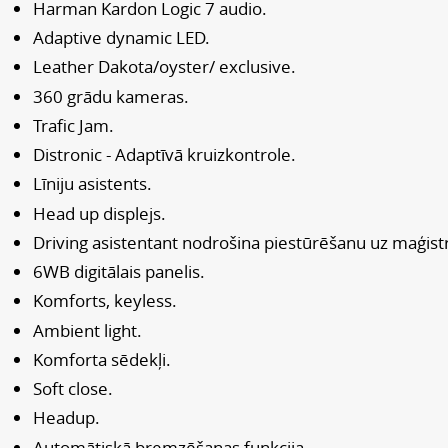
Harman Kardon Logic 7 audio.
Adaptive dynamic LED.
Leather Dakota/oyster/ exclusive.
360 grādu kameras.
Trafic Jam.
Distronic - Adaptīvā kruizkontrole.
Līniju asistents.
Head up displejs.
Driving asistentant nodrošina piestūrēšanu uz maģistr
6WB digitālais panelis.
Komforts, keyless.
Ambient light.
Komforta sēdekļi.
Soft close.
Headup.
Automātiskā bremzēšanas funkcija.