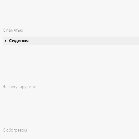
С памятью
Сидения
Эл. регулируемые
С обогревом