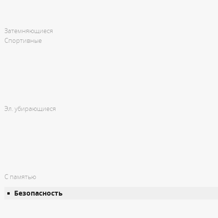
Затемняющиеся
Спортивные
Эл. убирающиеся
С памятью
Безопасность