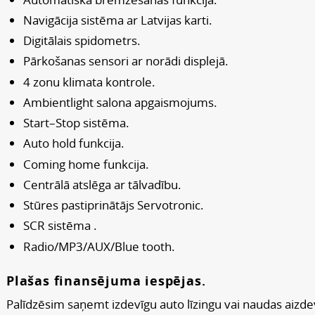
Navigācija sistēma ar Latvijas karti.
Digitālais spidometrs.
Pārkošanas sensori ar norādi displejā.
4 zonu klimata kontrole.
Ambientlight salona apgaismojums.
Start–Stop sistēma.
Auto hold funkcija.
Coming home funkcija.
Centrālā atslēga ar tālvadību.
Stūres pastiprinātājs Servotronic.
SCR sistēma .
Radio/MP3/AUX/Blue tooth.
Plašas finansējuma iespējas.
Palīdzēsim saņemt izdevīgu auto līzingu vai naudas aizd