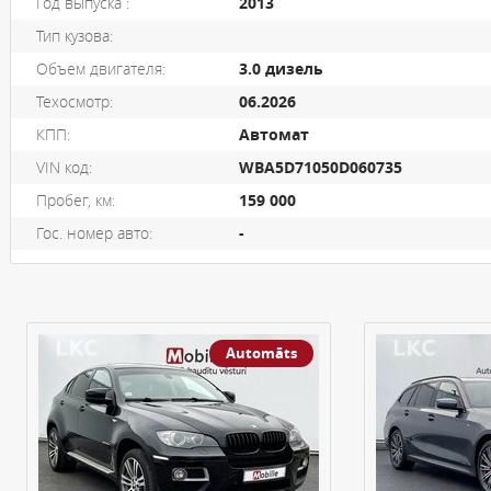
Год выпуска :
2013
Тип кузова:
Объем двигателя:
3.0 дизель
Техосмотр:
06.2026
КПП:
Автомат
VIN код:
WBA5D71050D060735
Пробег, км:
159 000
Гос. номер авто:
-
Pārdots