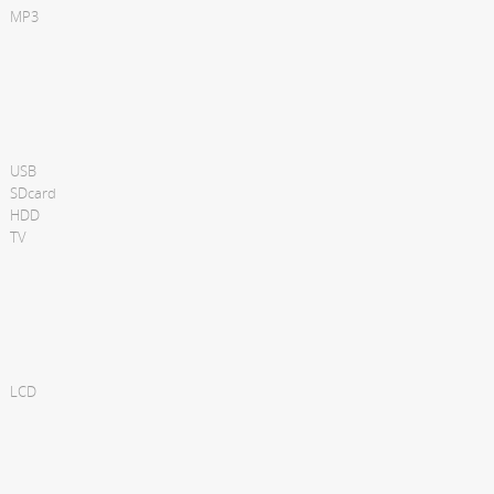
MP3
USB
SDcard
HDD
TV
LCD