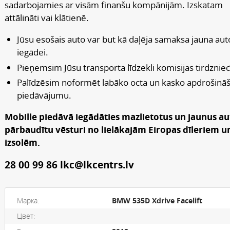
sadarbojamies ar visām finanšu kompānijām. Izskatam
attālināti vai klātienē.
Jūsu esošais auto var but kā daļēja samaksa jauna aut
iegādei.
Pieņemsim Jūsu transporta līdzekli komisijas tirdzniec
Palīdzēsim noformēt labāko octa un kasko apdrošinā
piedāvājumu.
Mobille piedāvā iegādāties mazlietotus un jaunus au
pārbaudītu vēsturi no lielākajām Eiropas dīleriem u
izsolēm.
28 00 99 86 lkc@lkcentrs.lv
Марка:
BMW 535D Xdrive Facelift
Цвет: