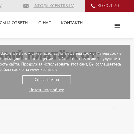
V
80707070
INFO@LKCENTRS.LV
СЫ И ОТВЕТЫ
О НАС
КОНТАКТЫ
ный платёж от:
ас, что на этом сайте используются файлы cookie. Файлы cookie
нформацию о посещении сайта и помогают улучшить
сть сайта. Продолжая использовать этот сайт, Вы соглашаетесь
айлы cookie на www.lkcentrs.lv
Согласен/-на
Читать подробнее