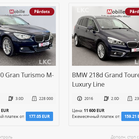
Pārdots
Pārd
 Gran Turismo M-
BMW 218d Grand Tour
Luxury Line
3.0D
228 000
2016
2.0D
23
0 EUR
Цена:
11 600 EUR
й платеж от:
177.05 EUR
Ежемесячный платеж от:
159.21
нтроль
Дополн. стоп 