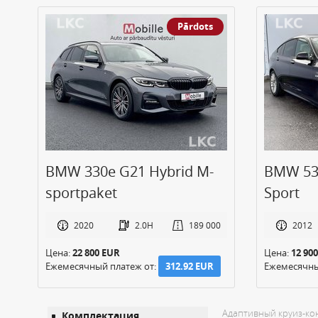
Pārdots
BMW 330e G21 Hybrid M-
BMW 530
sportpaket
Sport
0
2020
2.0H
189 000
2012
Цена:
22 800 EUR
Цена:
12 90
Ежемесячный платеж от:
312.92 EUR
Ежемесячны
Адаптивный круиз-ко
Комплектация