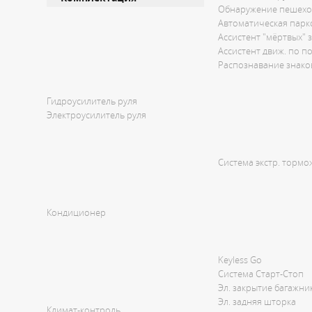
Обнаружение пешехо
Автоматическая парк
Ассистент "мёртвых" 
Ассистент движ. по п
Распознавание знако
Гидроусилитель руля
Электроусилитель руля
Система экстр. торм
Кондиционер
Keyless Go
Система Старт-Стоп
Эл. закрытие багажни
Эл. задняя шторка
Климат-контроль