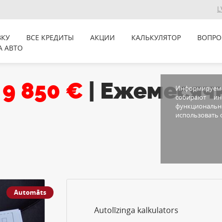
L
ВКУ
ВСЕ КРЕДИТЫ
АКЦИИ
КАЛЬКУЛЯТОР
ВОПРО
А АВТО
9 850 €
| Ежемесяч
Информируем В
собирают и
функционально
использовать ф
Automāts
Autolīzinga kalkulators