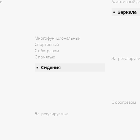
ри
Адаптивный да
Зеркала
Многофункциональный
Спортивный
С обогревом
С памятью
Эл. регулируе
Сидения
С обогревом
Эл. регулируемые