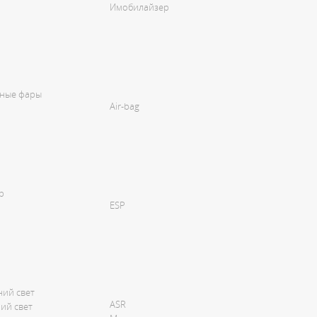
Имобилайзер
ные фары
Air-bag
р
ESP
ний свет
ASR
ний свет