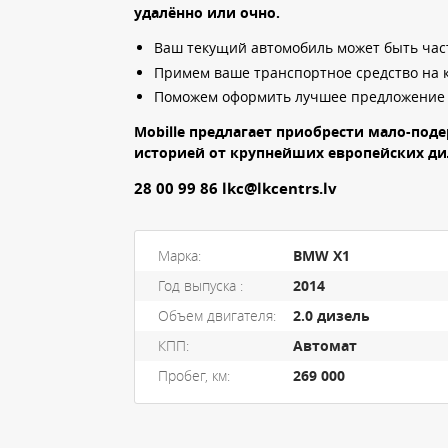
удалённо или очно.
Ваш текущий автомобиль может быть част
Примем ваше транспортное средство на 
Поможем оформить лучшее предложение 
Mobille предлагает приобрести мало-по
историей от крупнейших европейских ди
28 00 99 86 lkc@lkcentrs.lv
Марка:
BMW X1
Год выпуска :
2014
Объем двигателя:
2.0 дизель
КПП:
Автомат
Пробег, км:
269 000