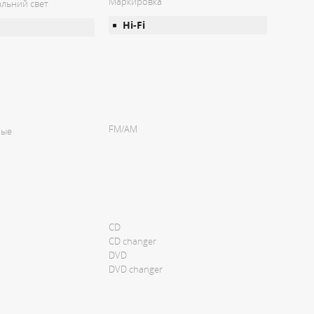
Маркировка
льний свет
Hi-Fi
FM/AM
мые
CD
CD changer
DVD
DVD changer