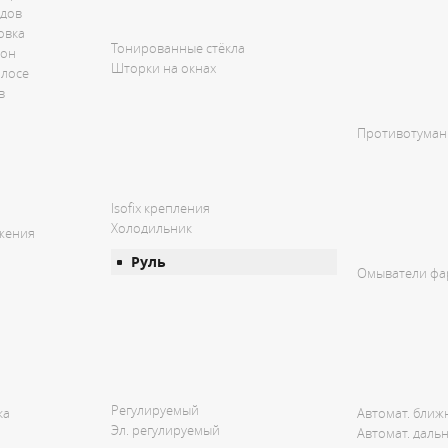
дов
овка
Тонированные стёкла
зон
Шторки на окнах
олосе
в
Противотуман
Isofix крепления
Холодильник
ожения
Руль
Омыватели фа
Регулируемый
ка
Автомат. ближ
Эл. регулируемый
Автомат. даль