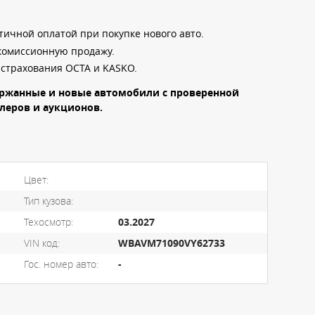
ичной оплатой при покупке нового авто.
комиссионную продажу.
страхования OCTA и KASKO.
держанные и новые автомобили с проверенной
леров и аукционов.
Цвет:
Тип кузова:
Техосмотр:
03.2027
VIN код:
WBAVM71090VY62733
Гос. номер авто:
-