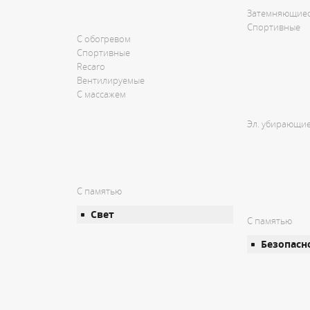
Затемняющие
Спортивные
С обогревом
Спортивные
Recaro
Вентилируемые
С массажем
Эл. убирающи
С памятью
Свет
С памятью
Безопасн