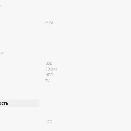
ся
MP3
еся
USB
SDcard
HDD
TV
ость
LCD