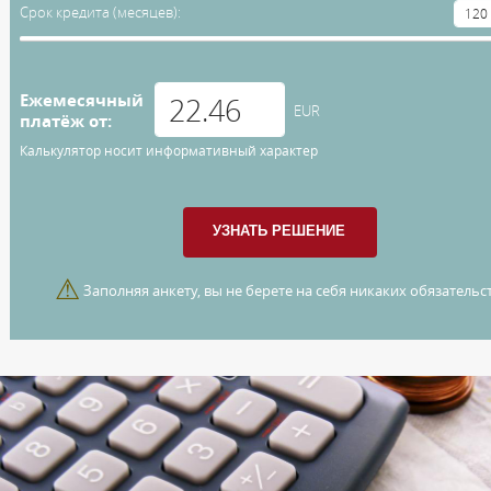
Срок кредита (месяцев):
Ежемесячный
EUR
платёж от:
Калькулятор носит информативный характер
⚠
Заполняя анкету, вы не берете на себя никаких обязательст