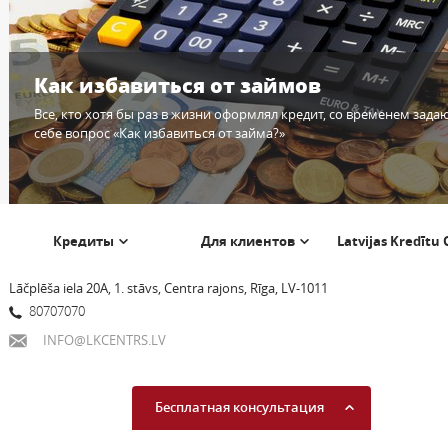
Как избавиться от займов
Все, кто хотя бы раз в жизни оформлял кредит, со временем зада
себе вопрос «Как избавиться от займа?»
Кредиты
Для клиентов
Latvijas Kredītu
Lāčplēša iela 20A, 1. stāvs, Centra rajons, Rīga, LV-1011
80707070
INFO@LKCENTRS.LV
Бесплатная консультация