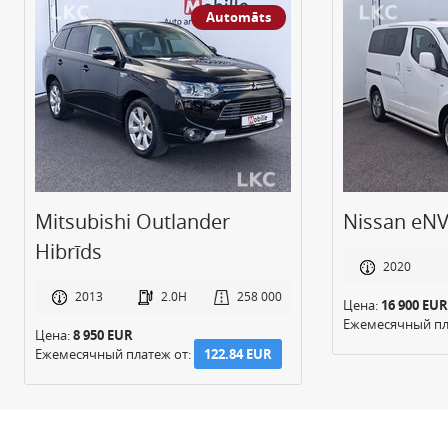
Automāts
Mitsubishi Outlander
Nissan eNV
Hibrīds
2020
2013
2.0H
258 000
Цена:
16 900 EUR
Ежемесячный пл
Цена:
8 950 EUR
Ежемесячный платеж от:
122.84 EUR