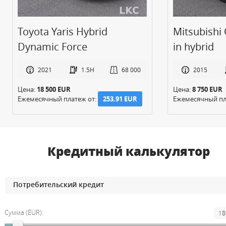
Mitsubishi Outlander Plug-
Mitsubishi 
in hybrid
in hybrid
2015
2.0H
277 000
2018
Цена:
8 750 EUR
Цена:
15 950 EUR
Ежемесячный платеж от:
120.09 EUR
Ежемесячный пл
Кредитный калькулятор
Сумма (EUR):