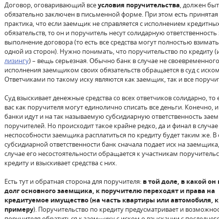
Договор, оговаривающий все
условия поручительства
, должен бы
обязательно заключен в письменной форме. При этом есть принятая
практика, что если заемщик не справляется с исполнением кредитны
обязательств, то он и поручитель несут солидарную ответственность 
выполнение договора (то есть все средства могут полностью взимать
одной из сторон). Нужно понимать, что поручительство по кредиту 
лизингу
) – вещь серьезная. Обычно банк в случае не своевременног
исполнения заемщиком своих обязательств обращается в суд с иском
Ответчиками по такому иску являются как заемщик, так и все поручи
Суд взыскивает денежные средства со всех ответчиков солидарно, то е
вас как поручителя могут единолично списать все деньги. Конечно, 
банки идут и на так называемую субсидиарную ответственность зае
поручителей. Но происходит такое крайне редко, да и финал в случае
неспособности заемщика расплатиться по кредиту будет таким же. В 
субсидиарной ответственности банк сначала подает иск на заемщика,
случае его несостоятельности обращается к участникам поручительс
кредиту и взыскивает средства с них.
Есть тут и обратная сторона для поручителя:
в той доле, в какой он
долг основного заемщика, к поручителю переходят и права на
кредитуемое имущество (на часть квартиры или автомобиля, к
примеру
). Поручительство по кредиту предусматривает и возможно
поручителя обратиться к заемщику с иском о взыскании с последне