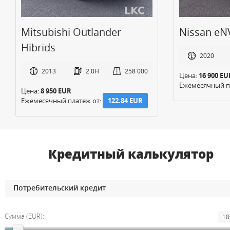
Mitsubishi Outlander
Nissan eNV
Hibrīds
2020
2013
2.0H
258 000
Цена:
16 900 EUR
Ежемесячный пл
Цена:
8 950 EUR
Ежемесячный платеж от:
122.84 EUR
Кредитный калькулятор
Сумма (EUR):