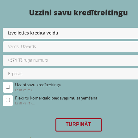
Uzzini savu kredītreitingu
Uzzini savu kredītreitingu
Lasīt vairāk...
Piekrītu komerciālo piedāvājumu saņemšanai
Lasīt vairāk...