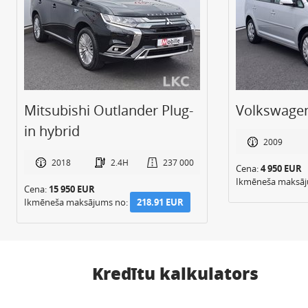
Mitsubishi Outlander Plug-
Volkswage
in hybrid
2009
2018
2.4H
237 000
Cena:
4 950 EUR
Ikmēneša maksā
Cena:
15 950 EUR
Ikmēneša maksājums no:
218.91 EUR
Kredītu kalkulators