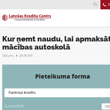
RU
8
Kur ņemt naudu, lai apmaksā
mācības autoskolā
Sākums
JAUNUMI
Pieteikuma forma
Summa (EUR):