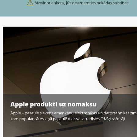
⚠
Aizpildot anketu, Jūs neuzņemties nekādas saistības.
Apple produkti uz nomaksu
Apple – pasaulē slavens amerikāņu elektronikas un datortehnikas zīm
kam popularitātes ziņā pasaulē diez vai atradīsies līdzīgi ražotāji