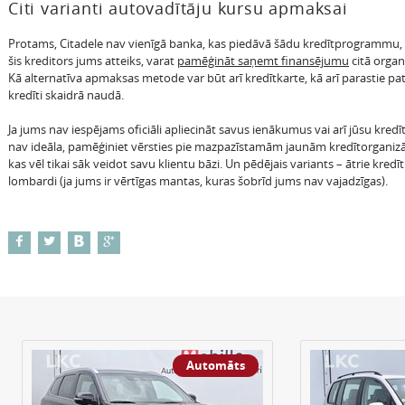
Citi varianti autovadītāju kursu apmaksai
Protams, Citadele nav vienīgā banka, kas piedāvā šādu kredītprogrammu, 
šis kreditors jums atteiks, varat
pamēģināt saņemt finansējumu
citā organi
Kā alternatīva apmaksas metode var būt arī kredītkarte, kā arī parastie pa
kredīti skaidrā naudā.
Ja jums nav iespējams oficiāli apliecināt savus ienākumus vai arī jūsu kredī
nav ideāla, pamēģiniet vērsties pie mazpazīstamām jaunām kredītorganizā
kas vēl tikai sāk veidot savu klientu bāzi. Un pēdējais variants – ātrie kredīt
lombardi (ja jums ir vērtīgas mantas, kuras šobrīd jums nav vajadzīgas).
Automāts