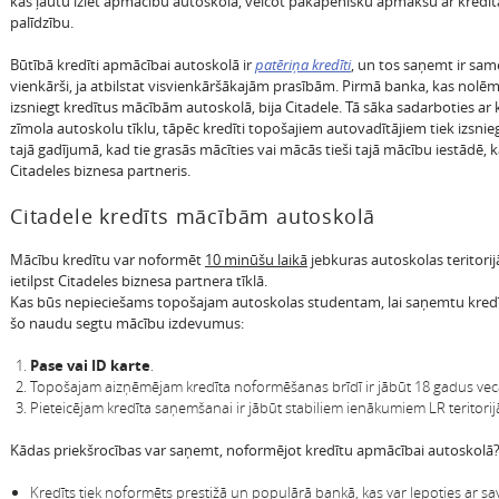
kas ļautu iziet apmācību autoskolā, veicot pakāpenisku apmaksu ar kredīt
palīdzību.
Būtībā kredīti apmācībai autoskolā ir
patēriņa kredīti
, un tos saņemt ir sam
vienkārši, ja atbilstat visvienkāršākajām prasībām. Pirmā banka, kas nolē
izsniegt kredītus mācībām autoskolā, bija Citadele. Tā sāka sadarboties ar
zīmola autoskolu tīklu, tāpēc kredīti topošajiem autovadītājiem tiek izsniegt
tajā gadījumā, kad tie grasās mācīties vai mācās tieši tajā mācību iestādē, k
Citadeles biznesa partneris.
Citadele kredīts mācībām autoskolā
Mācību kredītu var noformēt
10 minūšu laikā
jebkuras autoskolas teritorij
ietilpst Citadeles biznesa partnera tīklā.
Kas būs nepieciešams topošajam autoskolas studentam, lai saņemtu kredī
šo naudu segtu mācību izdevumus:
Pase vai ID karte
.
Topošajam aizņēmējam kredīta noformēšanas brīdī ir jābūt 18 gadus ve
Pieteicējam kredīta saņemšanai ir jābūt stabiliem ienākumiem LR teritorij
Kādas priekšrocības var saņemt, noformējot kredītu apmācībai autoskolā
Kredīts tiek noformēts prestižā un populārā bankā, kas var lepoties ar sa