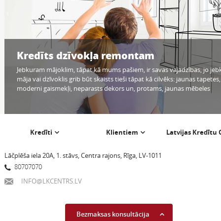
Kredīts dzīvokļa remontam
Jebkuram mājoklim, tāpat kā mums pašiem, ir savas vajadzības, jo jeb
māja vai dzīvoklis grib būt skaists tieši tāpat kā cilvēks: jaunas tapetes,
moderni gaismekļi, neparasts dekors un, protams, jaunas mēbeles
Kredīti
Klientiem
Latvijas Kredītu
Lāčplēša iela 20A, 1. stāvs, Centra rajons, Rīga, LV-1011
80707070
INFO@LKCENTRS.LV
Bezmaksas konsultācija