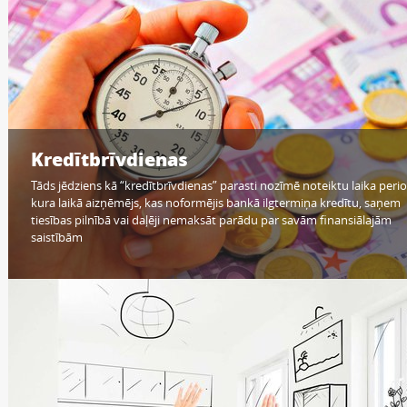
Kredītbrīvdienas
Tāds jēdziens kā “kredītbrīvdienas” parasti nozīmē noteiktu laika peri
kura laikā aizņēmējs, kas noformējis bankā ilgtermiņa kredītu, saņem
tiesības pilnībā vai daļēji nemaksāt parādu par savām finansiālajām
saistībām