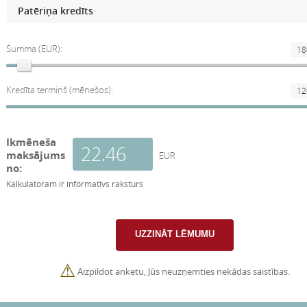
Summa (EUR):
Kredīta termiņš (mēnešos):
Ikmēneša
maksājums
EUR
no:
Kalkulatoram ir informatīvs raksturs
⚠
Aizpildot anketu, Jūs neuzņemties nekādas saistības.