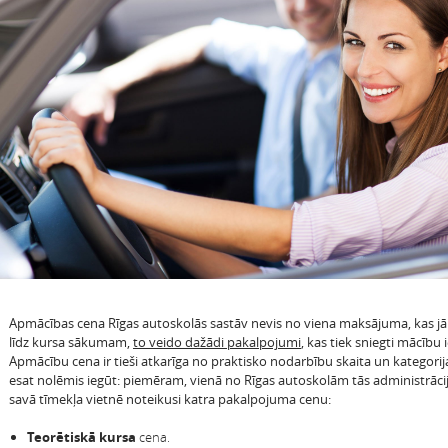
Apmācības cena Rīgas autoskolās sastāv nevis no viena maksājuma, kas j
līdz kursa sākumam,
to veido dažādi pakalpojumi
, kas tiek sniegti mācību 
Apmācību cena ir tieši atkarīga no praktisko nodarbību skaita un kategorij
esat nolēmis iegūt: piemēram, vienā no Rīgas autoskolām tās administrācij
savā tīmekļa vietnē noteikusi katra pakalpojuma cenu:
Teorētiskā kursa
cena.