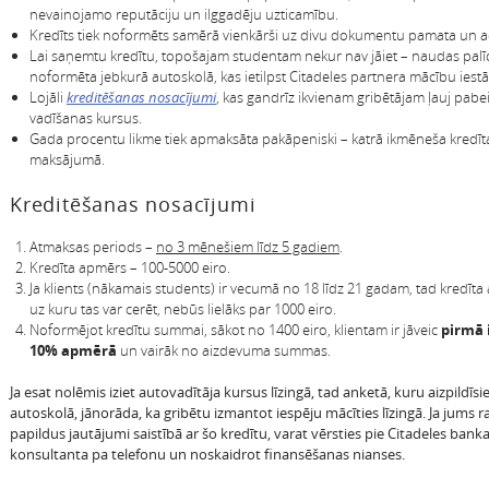
nevainojamo reputāciju un ilggadēju uzticamību.
Kredīts tiek noformēts samērā vienkārši uz divu dokumentu pamata un ac
Lai saņemtu kredītu, topošajam studentam nekur nav jāiet – naudas palīd
noformēta jebkurā autoskolā, kas ietilpst Citadeles partnera mācību iestāž
Lojāli
kreditēšanas nosacījumi
, kas gandrīz ikvienam gribētājam ļauj pabe
vadīšanas kursus.
Gada procentu likme tiek apmaksāta pakāpeniski – katrā ikmēneša kredīt
maksājumā.
Kreditēšanas nosacījumi
Atmaksas periods –
no 3 mēnešiem līdz 5 gadiem
.
Kredīta apmērs – 100-5000 eiro.
Ja klients (nākamais students) ir vecumā no 18 līdz 21 gadam, tad kredīta
uz kuru tas var cerēt, nebūs lielāks par 1000 eiro.
Noformējot kredītu summai, sākot no 1400 eiro, klientam ir jāveic
pirmā
10% apmērā
un vairāk no aizdevuma summas.
Ja esat nolēmis iziet autovadītāja kursus līzingā, tad anketā, kuru aizpildīsi
autoskolā, jānorāda, ka gribētu izmantot iespēju mācīties līzingā. Ja jums r
papildus jautājumi saistībā ar šo kredītu, varat vērsties pie Citadeles bank
konsultanta pa telefonu un noskaidrot finansēšanas nianses.