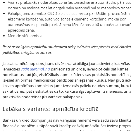
Vienas praktiskās nodarbības cena (automašīnai ar automātisko pārne
nodarbība maksās mazliet dārgāk nekā automašīnai ar mehānisko transmi
Pakalpojumu apmaksa CSDD. Šeit ietilpst maksa par šādām procedūrām: 
eksāmena kārtošana, auto vadīšanas eksāmena kārtošana, maksa par
automašīnas ekspluatāciju eksāmena kārtošanas laikā un pašas autovadī
apliecības cena.
Medicīniskā komisija.
Reizē ar obligāto apmācību studentiem tiek piedāvāts iziet pirmās medicīniskā
palīdzības sniegšanas kursus.
Ja esat samērā nopietns jauns cilvēks vai atbildīga jauna sieviete, kas vēlas
iemācīties
vadīt automašīnu
pārliecināti un droši, ievērojot ceļu satiksmes
noteikumus, tad jūs, visdrīzākais, apmeklēsiet visas praktiskās nodarbības,
iziesiet arī pirmās medicīniskās palīdzības sniegšanas kursus. Nav grūti ie
ka viss apmācības komplekts jums izmaksās palielu naudas summu, kuru b
sakrāt uzreiz, pat neskatoties uz to, ka kursi ilgst aptuveni 2 mēnešus, u
praktiskās nodarbības jūs varēsiet pakāpeniski.
Labākais variants: apmācība kredītā
Bankas un kredītkompānijas nav varējušas neņemt vērā šādu savu klientu
finansiālo problēmu, tāpēc savā kredītpiedāvājumā sākušas ieviest prog