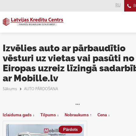
RU
8
Izvēlies auto ar pārbaudītio
vēsturi uz vietas vai pasūti no
Eiropas uzreiz līzingā sadarbī
ar Mobille.lv
Sākums
AUTO PĀRDOŠANA
···
Izlaiduma gads
Tilpums
Nobraukums
Cena
↓
↓
↑
↓
Pārdots