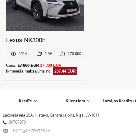
Lexus NX300h
2014
2.5H
173 000
Cena:
17 800 EUR
17 300 EUR
Ikmēneša maksājums no:
237.44 EUR
Kredīti
Klientiem
Latvijas Kredītu
Lāčplēša iela 20A, 1. stāvs, Centra rajons, Rīga, LV-1011
80707070
INFO@LKCENTRS.LV