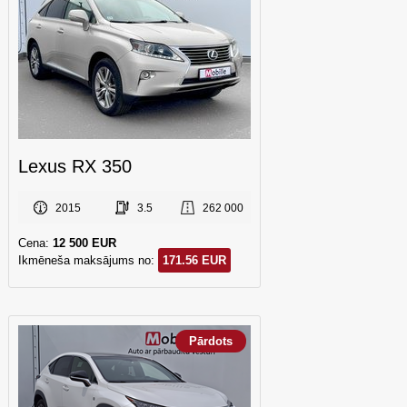
Lexus RX 350
2015
3.5
262 000
Cena:
12 500 EUR
Ikmēneša maksājums no:
171.56 EUR
Pārdots