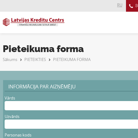
RU
8
Pieteikuma forma
Sākums
PIETEIKTIES
PIETEIKUMA FORMA
INFORMĀCIJA PAR AIZŅĒMĒJU
Vārds
Uzvārds
Personas kods