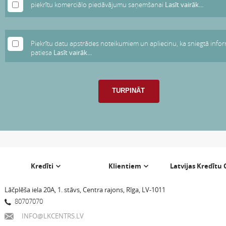
piekrītu komerciālo piedāvājumu saņemšanai
Lasīt vairāk...
Piekrītu datu apstrādes noteikumiem un apliecinu, ka sniegtā inform
patiesa
Lasīt vairāk...
Kredīti
Klientiem
Latvijas Kredītu
Lāčplēša iela 20A, 1. stāvs, Centra rajons, Rīga, LV-1011
80707070
INFO@LKCENTRS.LV