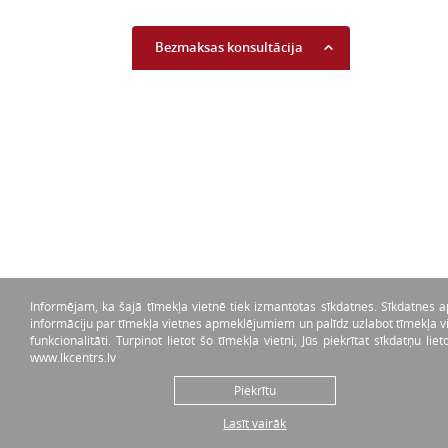
Bezmaksas konsultācija
Uzzini savu kredītreitingu
Lasīt vairāk...
Piekrītu komerciālo
piedāvājumu saņemšanai
Informējam, ka šajā tīmekļa vietnē tiek izmantotas sīkdatnes. Sīkdatnes 
Lasīt vairāk...
informāciju par tīmekļa vietnes apmeklējumiem un palīdz uzlabot tīmekļa v
funkcionalitāti. Turpinot lietot šo tīmekļa vietni, Jūs piekrītat sīkdatņu lie
www.lkcentrs.lv
Piekrītu
Lasīt vairāk