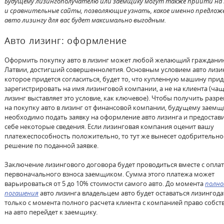
Будущему лизингополучателю или заемщику могут также прийти на
и сравнительные сайты, позволяющие узнать, какое именно предлож
авто лизингу для вас будет максимально выгодным.
Авто лизинг: оформление
Оформить покупку авто в лизинг может любой желающий граждани
Латвии, достигший совершеннолетия. Основным условием авто лизин
которое придется согласиться, будет то, что купленную машину прид
зарегистрировать на имя лизинговой компании, а не на клиента (чащ
лизинг выставляет это условие, как ключевое). Чтобы получить разр
на покупку авто в лизинг от финансовой компании, будущему заемщ
необходимо подать заявку на оформление авто лизинга и предостави
себе некоторые сведения. Если лизинговая компания оценит вашу
платежеспособность положительно, то тут же вынесет одобрительно
решение по поданной заявке.
Заключение лизингового договора будет проводиться вместе с опла
первоначального взноса заемщиком. Сумма этого платежа может
варьироваться от 5 до 10% стоимости самого авто. До момента
полно
погашения
авто лизинга владельцем авто будет оставаться лизингода
только с момента полного расчета клиента с компанией право собст
на авто перейдет к заемщику.