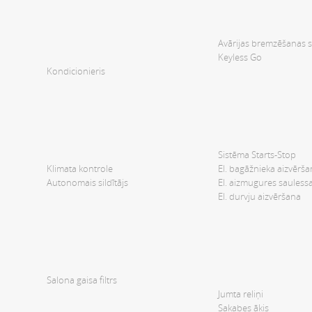
Avārijas bremzēšanas si
Keyless Go
Kondicionieris
Sistēma Starts-Stop
Klimata kontrole
El. bagāžnieka aizvērš
Autonomais sildītājs
El. aizmugures sauless
El. durvju aizvēršana
Salona gaisa filtrs
Jumta reliņi
Sakabes āķis