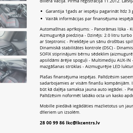
dillera Vacija. Pirmā reģistrācija 11.2012. Latv
Garantija 1gads ar iespēju pagarināt līdz 3
Vairāk informācijas par finansējuma iespēj
Automašīnas aprīkojums: - Panorāmas lūka - Krā
Aizmugurējā piedziņa - Dzinējs: 2.0 litru turb
ar Steptronic - Priekšējie un sānu drošības sp
Dinamiskā stabilitātes kontrole (DSC) - Dinamis
SOFIX stiprinājumi bērnu sēdeklim (aizmugurē) 
apsildāmi ārējie spoguļi - Multimediju AUX-IN
mazgāšanas strūklas - Aizmugurējie LED luktu
Plašas finansējuma iespējas. Palīdzēsim saņem
sadarbojamies ar visām finanšu kompānijām. Izs
būt kā daļēja samaksa jauna auto iegādei. - Pie
Palīdzēsim noformēt labāko octa un kasko ap
Mobille piedāvā iegādāties mazlietotus un jau
dīleriem un izsolēm.
28 00 99 86 lkc@lkcentrs.lv