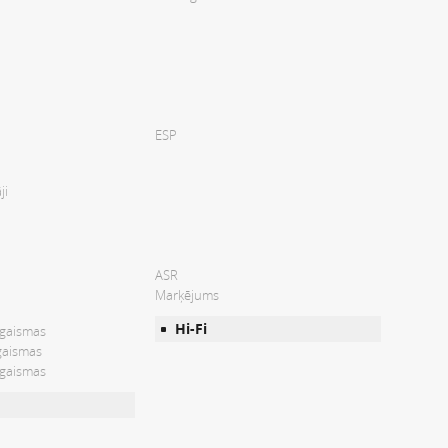
ESP
ji
ASR
Marķējums
Hi-Fi
 gaismas
gaismas
 gaismas