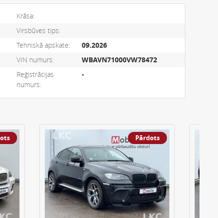
Krāsa:
Virsbūves tips:
Tehniskā apskate:
09.2026
VIN numurs:
WBAVN71000VW78472
Reģistrācijas
-
numurs:
ots
Pārdots