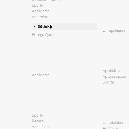
Sporta
Apsildāma
Ar atmiņu
Sēdekļi
El. regulējami
El. regulējami
Apsildāma
Apsildāma
Aptumšojošie
Sporta
Sporta
Recaro
El. nolokāmi
Ventilējami
Ar atmiņu