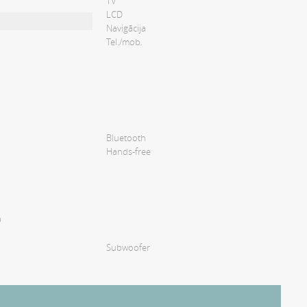
TV
LCD
Navigācija
Tel./mob.
Bluetooth
Hands-free
a
Subwoofer