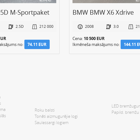
5D M-Sportpaket
BMW BMW X6 Xdrive
2.5D
212 000
2008
3.0
21
EUR
Cena:
10 500 EUR
aksājums no:
74.11 EUR
Ikmēneša maksājums no:
144.11 
a
s
LED bremžugun
tēma
Roku balsti
Papild. bremžu 
slās
Tonēti aizmugurējie logi
Saulessargi logiem