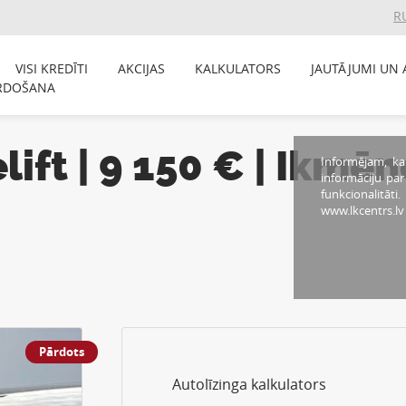
R
VISI KREDĪTI
AKCIJAS
KALKULATORS
JAUTĀJUMI UN 
RDOŠANA
ft | 9 150 € | Ikmē
Informējam, ka
informāciju pa
funkcionalitāti
www.lkcentrs.lv
Pārdots
Autolīzinga kalkulators