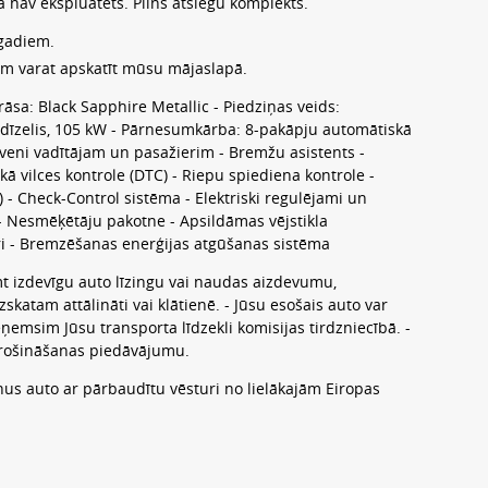
ijā nav ekspluatēts. Pilns atslēgu komplekts.
 gadiem.
ām varat apskatīt mūsu mājaslapā.
sa: Black Sapphire Metallic - Piedziņas veids:
o dīzelis, 105 kW - Pārnesumkārba: 8-pakāpju automātiskā
ilveni vadītājam un pasažierim - Bremžu asistents -
kā vilces kontrole (DTC) - Riepu spiediena kontrole -
- Check-Control sistēma - Elektriski regulējami un
 - Nesmēķētāju pakotne - Apsildāmas vējstikla
ri - Bremzēšanas enerģijas atgūšanas sistēma
t izdevīgu auto līzingu vai naudas aizdevumu,
katam attālināti vai klātienē. - Jūsu esošais auto var
ņemsim Jūsu transporta līdzekli komisijas tirdzniecībā. -
drošināšanas piedāvājumu.
nus auto ar pārbaudītu vēsturi no lielākajām Eiropas