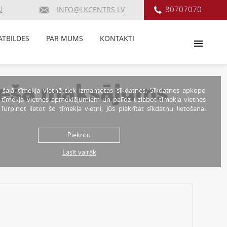
U
80707070
INFO@LKCENTRS.LV
ATBILDES
PAR MUMS
KONTAKTI
neša maksājums
 šajā tīmekļa vietnē tiek izmantotas sīkdatnes. Sīkdatnes apkopo
r tīmekļa vietnes apmeklējumiem un palīdz uzlabot tīmekļa vietnes
. Turpinot lietot šo tīmekļa vietni, Jūs piekrītat sīkdatņu lietošanai
Piekrītu
Lasīt vairāk