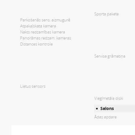
Sporta pakete
Parkošanās sens. aizmugurē
Atpakaļskata kamera
Nakts redzamības kamera
Panorāmas redzam. kameras
Distances kontrole
Servisa grāmatiņa
Lietus sensors
Vieglmetāla diski
Salons
Ādas apdare