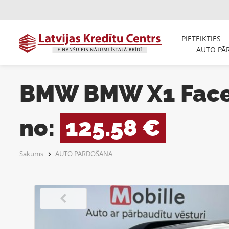
PIETEIKTIES
AUTO PĀ
BMW BMW X1 Faceli
no:
125.58 €
Sākums
AUTO PĀRDOŠANA