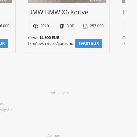
BMW BMW X6 Xdrive
BMW 
6 000
2010
3.0D
257 000
2
Cena:
14 500 EUR
Cena:
1
EUR
Ikmēneša maksājums no:
199.01 EUR
Ikmēne
Imobilaizers
is
signāls
Air-bag