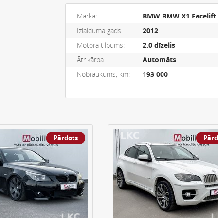
Marka:
BMW BMW X1 Facelift
Izlaiduma gads:
2012
Motora tilpums:
2.0 dīzelis
Ātr.kārba:
Automāts
Nobraukums, km:
193 000
Pārdots
Pārd