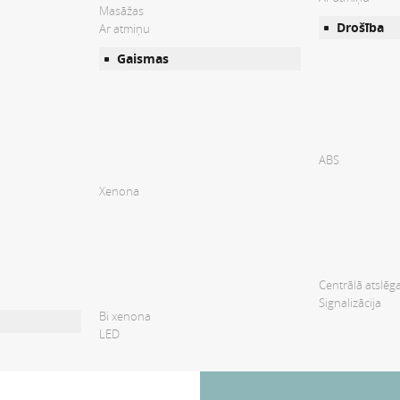
Masāžas
Drošība
Ar atmiņu
Gaismas
ABS
Xenona
Centrālā atslēg
Signalizācija
Bi xenona
LED