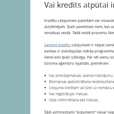
Vai kredīts atpūtai i
Kredītu ceļojumam patiešām var nosauk
aizņēmējam. Īpaši paveiksies tiem, kas 
iemaksas veidā. Tādā veidā procentu li
Saņemt kredītu
ceļojumam ir tikpat vien
bankas ir izveidojušas mērķa programma
likme būs īpaši izdevīga. Par vēl vienu i
tūrisma aģentūru lojalitāti, piemēram:
Nav priekšapmaksas, avansa maksājumu.
Bezmaksas apdrošināšana neizbraukšanai
Ceļojuma kredītam vai tūrei uz nomaksu
Nav reģistrācijas maksas.
Vīzas noformēšana bez maksas.
Šādi acīmredzami “argumenti” nevar nepi