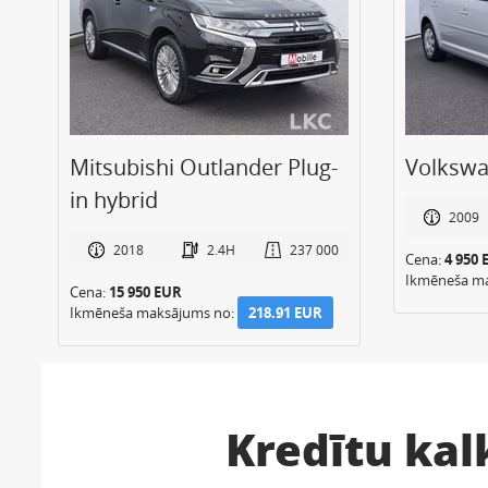
-
Mitsubishi Outlander Plug-
Volkswa
in hybrid
2009
0
2018
2.4H
237 000
Cena:
4 950 
Ikmēneša m
Cena:
15 950 EUR
Ikmēneša maksājums no:
218.91 EUR
Kredītu kal