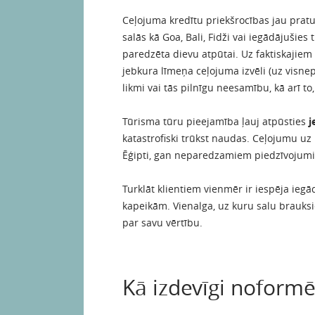
Ceļojuma kredītu priekšrocības jau pratuš
salās kā Goa, Bali, Fidži vai iegādājušies 
paredzēta dievu atpūtai. Uz faktiskajiem
jebkura līmeņa ceļojuma izvēli (uz visn
likmi vai tās pilnīgu neesamību, kā arī to
Tūrisma tūru pieejamība ļauj atpūsties
j
katastrofiski trūkst naudas. Ceļojumu uz
Ēģipti, gan neparedzamiem piedzīvojumie
Turklāt klientiem vienmēr ir iespēja iegād
kapeikām. Vienalga, uz kuru salu brauksie
par savu vērtību.
Kā izdevīgi noformē