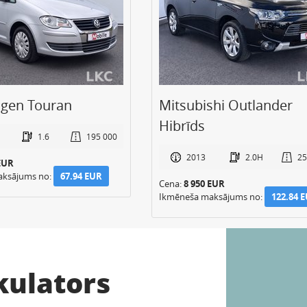
gen Touran
Mitsubishi Outlander
Hibrīds
1.6
195 000
2013
2.0H
25
EUR
aksājums no:
67.94 EUR
Cena:
8 950 EUR
Ikmēneša maksājums no:
122.84 
kulators