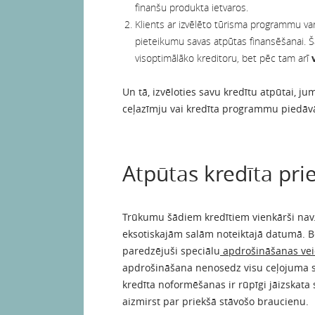
finanšu produkta ietvaros.
Klients ar izvēlēto tūrisma programmu var d
pieteikumu savas atpūtas finansēšanai. Ša
visoptimālāko kreditoru, bet pēc tam arī
Un tā, izvēloties savu kredītu atpūtai, jum
ceļazīmju vai kredīta programmu piedāv
Atpūtas kredīta pri
Trūkumu šādiem kredītiem vienkārši nav. 
eksotiskajām salām noteiktajā datumā. Be
paredzējuši speciālu
apdrošināšanas veid
apdrošināšana nenosedz visu ceļojuma 
kredīta noformēšanas ir rūpīgi jāizskata 
aizmirst par priekšā stāvošo braucienu.