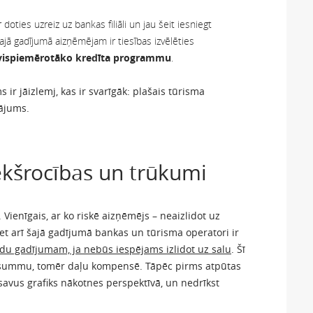
oties uzreiz uz bankas filiāli un jau šeit iesniegt
jā gadījumā aizņēmējam ir tiesības izvēlēties
vispiemērotāko kredīta programmu
.
s ir jāizlemj, kas ir svarīgāk: plašais tūrisma
ājums.
ekšrocības un trūkumi
Vienīgais, ar ko riskē aizņēmējs – neaizlidot uz
t arī šajā gadījumā bankas un tūrisma operatori ir
u gadījumam, ja nebūs iespējams izlidot uz salu
. Šī
summu, tomēr daļu kompensē. Tāpēc pirms atpūtas
savus grafiks nākotnes perspektīvā, un nedrīkst