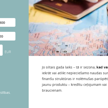
EUR
Jo siltais gada laiks – tā ir sezona,
kad var
iekrāt vai atlikt nepieciešamo naudas 
finanšu struktūras ir nolēmušas parūpētie
jaunu produktu – kredītu ceļojumam vai 
braucienam.
stības.