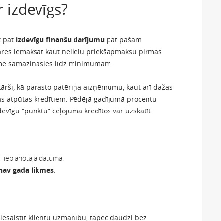
r izdevīgs?
t pat
izdevīgu finanšu darījumu
pat pašam
varēs iemaksāt kaut nelielu priekšapmaksu pirmās
kme samazināsies līdz minimumam.
kārši, kā parasto patēriņa aizņēmumu, kaut arī dažas
s atpūtas kredītiem. Pēdējā gadījumā procentu
zdevīgu “punktu” ceļojuma kredītos var uzskatīt
 ieplānotajā datumā.
nav gada likmes
.
esaistīt klientu uzmanību, tāpēc daudzi bez