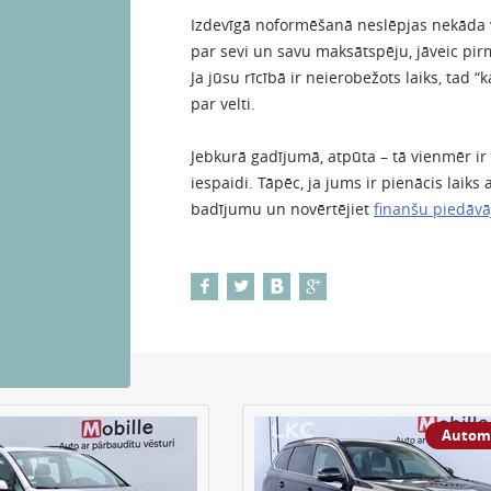
Izdevīgā noformēšanā neslēpjas nekāda v
par sevi un savu maksātspēju, jāveic pi
Ja jūsu rīcībā ir neierobežots laiks, tad “
par velti.
Jebkurā gadījumā, atpūta – tā vienmēr i
iespaidi. Tāpēc, ja jums ir pienācis laiks
badījumu un novērtējiet
finanšu piedāv
Autom