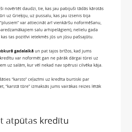
i novērtēt daudzi, tie, kas jau pabijuši tādās kārotās
tūri uz Grieķiju, uz pussalu, kas jau izsenis bija
 “plusiem” var attiecināt arī vienkāršu noformēšanu,
eparedzamākajiem salu arhipelāgiem), nelielu gada
, kas tas pozitīvi ietekmēs jūs un jūsu pašsajūtu.
ebkurā gadalaikā
un pat tajos brīžos, kad jums
 kredītu var noformēt gan ne pārāk dārgai tūrei uz
m uz salām, kur vēl nekad nav spērusi cilvēka kāja.
āties “karsto” ceļazīmi uz kredīta burtiski par
t, “karstā tūre” izmaksās jums vairākas reizes lētāk
t atpūtas kredītu