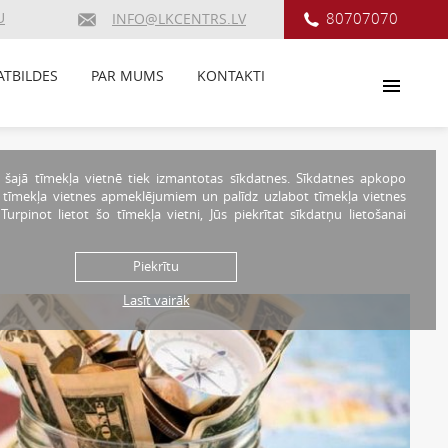
U
80707070
INFO@LKCENTRS.LV
ATBILDES
PAR MUMS
KONTAKTI
 šajā tīmekļa vietnē tiek izmantotas sīkdatnes. Sīkdatnes apkopo
r tīmekļa vietnes apmeklējumiem un palīdz uzlabot tīmekļa vietnes
. Turpinot lietot šo tīmekļa vietni, Jūs piekrītat sīkdatņu lietošanai
Piekrītu
Lasīt vairāk