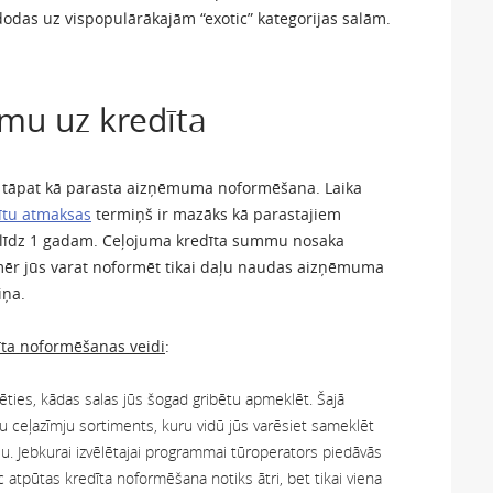
odas uz vispopulārākajām “exotic” kategorijas salām.
mu uz kredīta
ši tāpat kā parasta aizņēmuma noformēšana. Laika
tu atmaksas
termiņš ir mazāks kā parastajiem
līdz 1 gadam. Ceļojuma kredīta summu nosaka
mēr jūs varat noformēt tikai daļu naudas aizņēmuma
iņa.
īta noformēšanas veidi
:
lēties, kādas salas jūs šogad gribētu apmeklēt. Šajā
 ceļazīmju sortiments, kuru vidū jūs varēsiet sameklēt
u. Jebkurai izvēlētajai programmai tūroperators piedāvās
atpūtas kredīta noformēšana notiks ātri, bet tikai viena