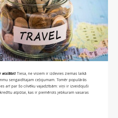
 atslābt!
Tiesa, ne visiem ir izdevies ziemas laikā
summu sengaidītajam ceļojumam. Tomēr populārās
s arī par šo cilvēku vajadzībām: viņi ir izveidojuši
kredītu atpūtai, kas ir piemērots jebkuram vasaras