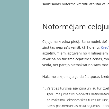
šaubīšanās noformē kredītu atpūtai vai d
Noformējam ceļoju
Ceļojuma kredīta piešķiršana notiek tie
ziņā tas neprasīs vairāk kā 1 dienu.
Kredī
aizņēmumiem, aptuveni no 4 mēnešiem 
atkarībā no tūrisma ceļazīmes cenas, to
veidā, bet pārējo piemaksāt no sava mac
Nākamo aizņēmēju gaida
2 atpūtas kred
Vērsties tūrisma aģentūrā un jau tur izvē
gadījumā jums tiks piedāvāts dažnedažādu
arī maksimāli ekonomiskas tūres uz Turcij
savas partnerbankas pakalpojumus, tāpēc 