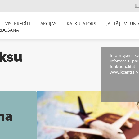
R
VISI KREDĪTI
AKCIJAS
KALKULATORS
JAUTĀJUMI UN 
RDOŠANA
ksu
Informējam, ka
informāciju pa
funkcionalitāti
www.lkcentrs.lv
ma