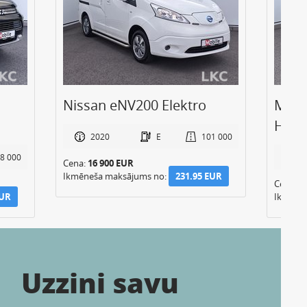
Nissan eNV200 Elektro
Mits
Hibrī
2020
E
101 000
8 000
2
Cena:
16 900 EUR
Ikmēneša maksājums no:
231.95 EUR
Cena:
8
EUR
Ikmēne
Uzzini savu