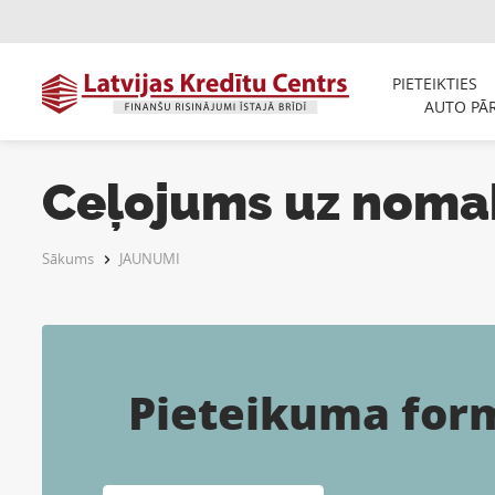
PIETEIKTIES
AUTO PĀ
Ceļojums uz noma
Sākums
JAUNUMI
Pieteikuma for