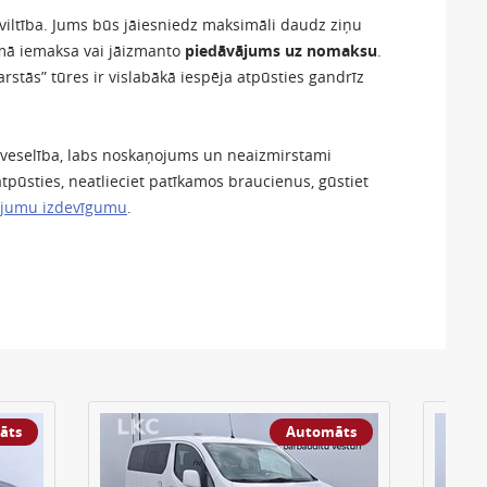
iltība. Jums būs jāiesniedz maksimāli daudz ziņu
rmā iemaksa vai jāizmanto
piedāvājums uz nomaksu
.
karstās” tūres ir vislabākā iespēja atpūsties gandrīz
r veselība, labs noskaņojums un neaizmirstami
 atpūsties, neatlieciet patīkamos braucienus, gūstiet
ājumu izdevīgumu
.
āts
Automāts