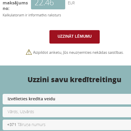
maksājums
EUR
no:
Kalkulatoram ir informatīvs raksturs
⚠
Aizpildot anketu, Jūs neuzņemties nekādas saistības.
Uzzini savu kredītreitingu