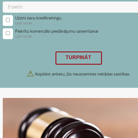
Uzzini savu kredītreitingu
Lasīt vairāk...
Piekrītu komerciālo piedāvājumu saņemšanai
Lasīt vairāk...
⚠
Aizpildot anketu, Jūs neuzņemties nekādas saistības.