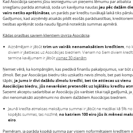
Kad Asociācija saņems jūsu iesniegumu un pieņems lēmumu par atbalsta
sniegšanu parāda atmaksā, soda un kavējuma naudas
jau pēc dažām d
vairs netiks aprēķinātas
, un parāds par kredītu tuvākajā laikā tiks pārska
Gadījumos, kad aizņēmēji atsakās pildīt esošās parādsaistības, kreditoriem
tiesības aprēķināt soda naudu līgumā noteiktās summas apmērā.
Kādas prasības saviem klientiem izvirza Asociācija
:
Aizņēmējam ir jābūt
trim un vairāk nenomaksātiem kredītiem
, no 
diviem ir jāattiecas uz Asociācijas biedriem. Vienam no šiem diviem kredī
termiņa kavējumam ir jābūt
vismaz 30 dienām
.
Ņemiet vērā, ka kompānijām, kas piedāvā finanšu pakalpojumus, var būt at
zīmoli. Bet par Asociācijas biedru tiks uzskatīts nevis zīmols, bet pati komp
tāpēc,
ja jums ir divi dažādu zīmolu kredīti, bet tie attiecas uz vienu
Asociācijas biedru, jūs nevarēsiet pretendēt uz lojālāku kredītu a
Saņemt akceptu sadarbībai ar Asociāciju jūs varēsiet tikai tajā gadījumā, j
divi nenomaksāti aizņēmumi no diviem dažādiem Asociācijas biedriem.
Jaunā kredīta atmaksas maksājuma summai ir jābūt ne mazākai kā 5% no
kopējās summas, tas nozīmē,
no katriem 100 eiro jūs ik mēnesi maks
eiro
.
Piemēram, ja parāda kopējā summa par visiem noformētajiem kredītiem ir