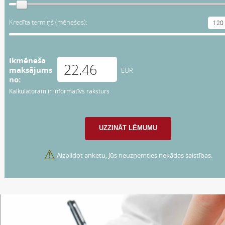
Kredīta termiņš (mēnešos):
Ikmēneša
maksājums
EUR
no:
Kalkulatoram ir informatīvs raksturs
⚠
Aizpildot anketu, Jūs neuzņemties nekādas saistības.