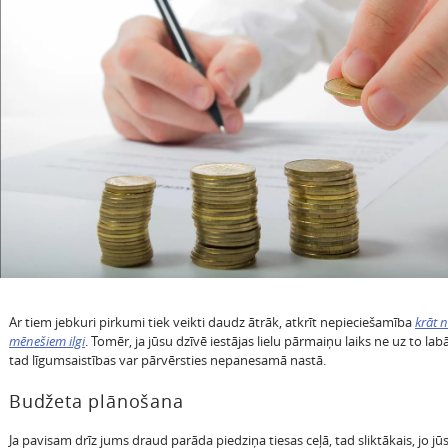
Ar tiem jebkuri pirkumi tiek veikti daudz ātrāk, atkrīt nepieciešamība
krāt 
mēnešiem ilgi
. Tomēr, ja jūsu dzīvē iestājas lielu pārmaiņu laiks ne uz to lab
tad līgumsaistības var pārvērsties nepanesamā nastā.
Budžeta plānošana
Ja pavisam drīz jums draud parāda piedziņa tiesas ceļā, tad sliktākais, jo jū