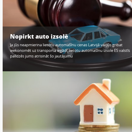
Nopirkt auto izsolē
Ja jūs neapmierina lietotu automašīnu cenas Latvijā vai jūs gribat
ieekonomēt uz transporta iegādi, lietotu automašīnu izsole ES valstīs
palīdzēs jums atrisināt šo jautājumu