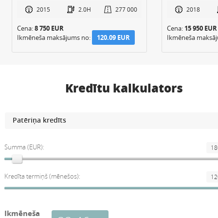
2015
2.0H
277 000
2018
Cena:
8 750 EUR
Cena:
15 950 EUR
Ikmēneša maksājums no:
120.09 EUR
Ikmēneša maksā
Kredītu kalkulators
Summa (EUR):
Kredīta termiņš (mēnešos):
Ikmēneša