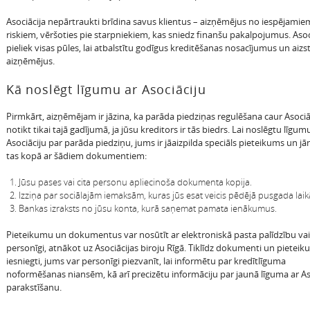
Asociācija nepārtraukti brīdina savus klientus – aizņēmējus no iespējamie
riskiem, vēršoties pie starpniekiem, kas sniedz finanšu pakalpojumus. Asoci
pieliek visas pūles, lai atbalstītu godīgus kreditēšanas nosacījumus un aizs
aizņēmējus.
Kā noslēgt līgumu ar Asociāciju
Pirmkārt, aizņēmējam ir jāzina, ka parāda piedziņas regulēšana caur Asociā
notikt tikai tajā gadījumā, ja jūsu kreditors ir tās biedrs. Lai noslēgtu līgum
Asociāciju par parāda piedziņu, jums ir jāaizpilda speciāls pieteikums un j
tas kopā ar šādiem dokumentiem:
Jūsu pases vai cita personu apliecinoša dokumenta kopija.
Izziņa par sociālajām iemaksām, kuras jūs esat veicis pēdējā pusgada laik
Bankas izraksts no jūsu konta, kurā saņemat pamata ienākumus.
Pieteikumu un dokumentus var nosūtīt ar elektroniskā pasta palīdzību vai
personīgi, atnākot uz Asociācijas biroju Rīgā. Tiklīdz dokumenti un pieteik
iesniegti, jums var personīgi piezvanīt, lai informētu par kredītlīguma
noformēšanas niansēm, kā arī precizētu informāciju par jaunā līguma ar As
parakstīšanu.