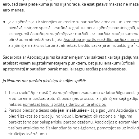
eiro, tad savā pieteikumā jums ir jānorāda, ka esat gatavs maksāt ne mazā
eiro mēnesī.
Ja aizņēmējs jau ir vienojies ar kreditoru par parāda atmaksu un kreditors
piedāvājis viņam speciāli izstrādātu grafiku, bet aizņēmējs nav ticis galā, 
iesniegumā Asociācijai aizņēmējs var norādīt tikai parāda kopējo summu.
pārkāpumi atmaksā nav bijuši,
Asociācija ignorēs norādīto parāda sum
aizņēmējam nāksies turpināt atmaksāt kredītu saskaņā ar noteikto grafik
Sadarbība ar Asociāciju jums kā aizņēmējam var sākties tikai tajā gadījumā, 
atbilstat visiem augstākminētajiem punktiem, bet jūsu ienākumi (oficiāli
apstiprināti) ir patiešām pārāk mazi, lai segtu esošās parādsaistības.
Ja lēmums par parāda piedziņu ir stājies spēkā:
Tiesu izpildītāji ir nosūtījuši aizņēmējam izsaukumu uz labprātīgu piedziņ
kreditoram ir tiesības apturēt piedziņas procesu, aizņēmējam šajā gadīj
nāksies
apmaksāt tiesu izpildītāja darbu un tā atlīdzību
.
Parāda piedziņa tiesas ceļā
jau ir sākusies
– šajā gadījumā Asociācija un
biedri izskatīs šo situāciju individuāli, izvērtējot, cik racionāla ir līguma
parakstīšana par pakāpenisku parāda dzēšanu. Asociācijas biedram vien
tiesības atteikties no šīs vienošanās noslēgšanas, pamatojoties uz indivi
situācijas izvērtējumu.