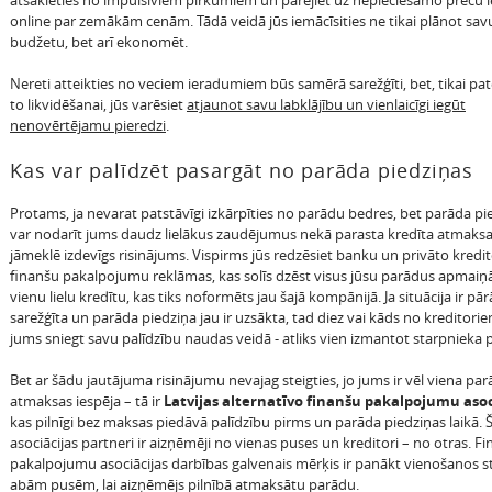
atsakieties no impulsīviem pirkumiem un pārejiet uz nepieciešamo preču i
online par zemākām cenām. Tādā veidā jūs iemācīsities ne tikai plānot sav
budžetu, bet arī ekonomēt.
Nereti atteikties no veciem ieradumiem būs samērā sarežģīti, bet, tikai pat
to likvidēšanai, jūs varēsiet
atjaunot savu labklājību un vienlaicīgi iegūt
nenovērtējamu pieredzi
.
Kas var palīdzēt pasargāt no parāda piedziņas
Protams, ja nevarat patstāvīgi izkārpīties no parādu bedres, bet parāda pi
var nodarīt jums daudz lielākus zaudējumus nekā parasta kredīta atmaksa,
jāmeklē izdevīgs risinājums. Vispirms jūs redzēsiet banku un privāto kredi
finanšu pakalpojumu reklāmas, kas solīs dzēst visus jūsu parādus apmaiņ
vienu lielu kredītu, kas tiks noformēts jau šajā kompānijā. Ja situācija ir pār
sarežģīta un parāda piedziņa jau ir uzsākta, tad diez vai kāds no kreditori
jums sniegt savu palīdzību naudas veidā - atliks vien izmantot starpnieka p
Bet ar šādu jautājuma risinājumu nevajag steigties, jo jums ir vēl viena pa
atmaksas iespēja – tā ir
Latvijas alternatīvo finanšu pakalpojumu asoc
kas pilnīgi bez maksas piedāvā palīdzību pirms un parāda piedziņas laikā. Š
asociācijas partneri ir aizņēmēji no vienas puses un kreditori – no otras. F
pakalpojumu asociācijas darbības galvenais mērķis ir panākt vienošanos s
abām pusēm, lai aizņēmējs pilnībā atmaksātu parādu.