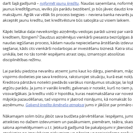
darīt šajā gadījumā –
noformēt jaunu kredītu
. Naudas saņemšana, noformē
jaunus kredītlīgumus, ievilks jūs parādu bezdibenī, jo būs jāveic daudzi kre
maksājumi. Agrāk vai vēlāk šis process beigsies – neviena banka nevarēs 
akceptēt jaunu kredītu, bet kredītvēsture būs sabojāta uz visiem laikiem.
Kāpēc lielākai daļai neveiksmīgo aizņēmēju veidojas parādi uzreiz par vair
kredītiem, līzingiem? Daudzus aizņēmējus vienkārši piesaista bezrūpīgais ā
naudas iegūšanas process, kādam nauda nepieciešama ārstēšanās izdev
segšanai, kāds cits vienkārši nodarbojas ar investēšanu biznesā. Katra situāc
unikāla, bet no tās tomēr iespējams atrast izeju, izmantojot absolūtas
disciplinētības režīmu.
Lai parādu piedziņa nevarētu atņemt jums kaut ko dārgu, piemēram, mājok
vispirms dodieties pie sava kreditora, raksturojiet situāciju, kurā esat nokļu
Kreditora pārstāvis noteikti piedāvās vairākus risinājumus situācijai, lai loj
atgūtu parādu. Ja jums ir vairāki kredīti, galvenais ir noteikt, kurš no tiem j
vissvarīgākais. Ja kredītu vidū ir hipotēka, kuras neatmaksāšana var novest
mājokļa pazaudēšanas, tad vispirms ir jāatrod risinājums, kā nomaksāt šo
aizņēmumu.
Galvenā kredīta ikmēneša atmaksai
jums ir jākļūst par primāro 
Nākamajam solim būtu jābūt sava budžeta pārvērtēšanai. Iespējams, jums
atteikties no dažiem izdevumiem un pasākumiem, piemēram, teātra, ska
salona apmeklējumiem u.t.t. Jebkurā gadījumā šie pakalpojumi ir jāierobežo