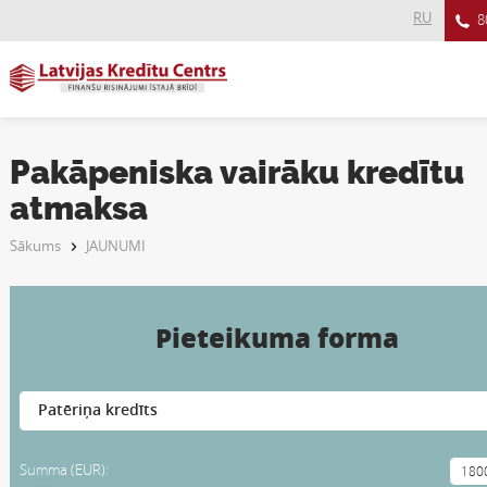
RU
8
Pakāpeniska vairāku kredītu
atmaksa
Sākums
JAUNUMI
Pieteikuma forma
Summa (EUR):