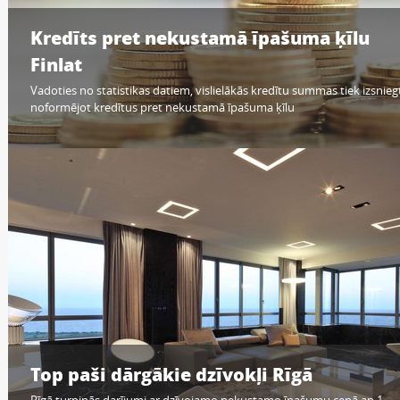
Kredīts pret nekustamā īpašuma ķīlu
Finlat
Vadoties no statistikas datiem, vislielākās kredītu summas tiek izsnieg
noformējot kredītus pret nekustamā īpašuma ķīlu
Top paši dārgākie dzīvokļi Rīgā
Rīgā turpinās darījumi ar dzīvojamo nekustamo īpašumu cenā ap 1