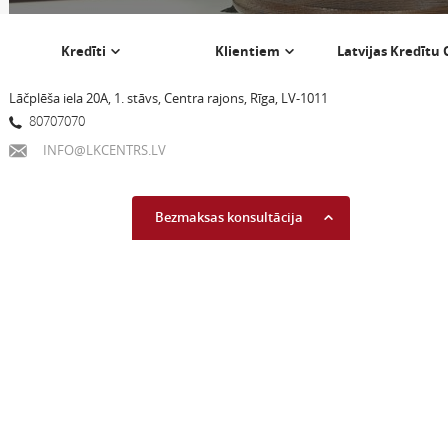
Kredīti
Klientiem
Latvijas Kredītu
Lāčplēša iela 20A, 1. stāvs, Centra rajons, Rīga, LV-1011
80707070
INFO@LKCENTRS.LV
Bezmaksas konsultācija
Uzzini savu kredītreitingu
Lasīt vairāk...
Piekrītu komerciālo