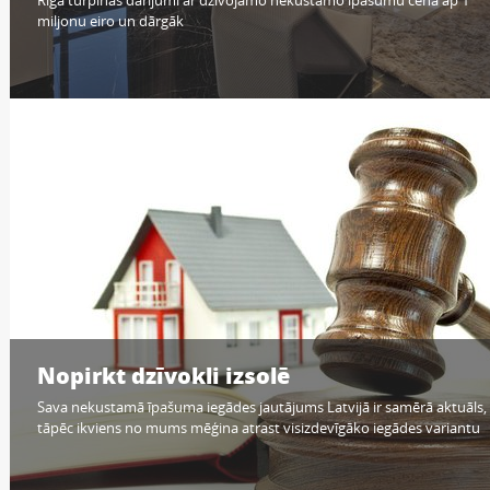
miljonu eiro un dārgāk
Nopirkt dzīvokli izsolē
Sava nekustamā īpašuma iegādes jautājums Latvijā ir samērā aktuāls,
tāpēc ikviens no mums mēģina atrast visizdevīgāko iegādes variantu