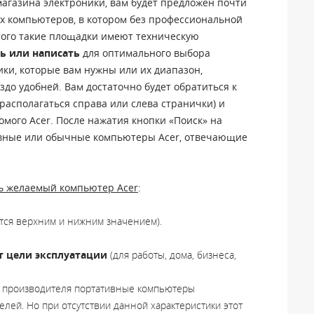
магазина электроники, вам будет предложен почти
х компьютеров, в котором без профессиональной
того такие площадки имеют техническую
ь или написать
для оптимального выбора
ики, которые вам нужны или их диапазон,
здо удобней. Вам достаточно будет обратиться к
располагаться справа или слева странички) и
мого Acer. После нажатия кнопки «Поиск» на
ивные или обычные компьютеры Acer, отвечающие
ь желаемый компьютер Acer
:
тся верхним и нижним значением).
т цели эксплуатации
(для работы, дома, бизнеса,
о производителя портативные компьютеры
лей. Но при отсутствии данной характеристики этот