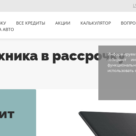
L
ВКУ
ВСЕ КРЕДИТЫ
АКЦИИ
КАЛЬКУЛЯТОР
ВОПРО
А АВТО
хника в рассрочку
Информируем В
собирают и
функционально
использовать ф
ит