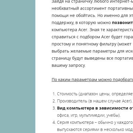
Зайдя на страничку любого интернет-
необхватный ассортимент портативны
помощи не обойтись. Но именно для э
поддержку, в которую можно
позвонит
компьютера Acer. Зная те характерист
справиться с подбором Acer будет гора
простому и понятному фильтру (может 
выбрать желаемые параметры для иско
страницу будут выведены все портат
вашему запросу.
По каким параметрам можно подобрат
Стоимость (диапазон цены, определяе
Производитель (в нашем случае Acer).
Вид компьютера в зависимости о
офиса, игр, мультимедии, учебы).
Серия компьютера – обычно у каждог
выпускаются сериями в несколько моде