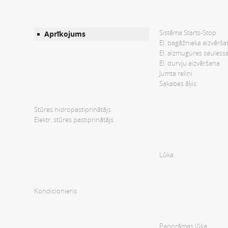
Sistēma Starts-Stop
Aprīkojums
El. bagāžnieka aizvērš
El. aizmugures sauless
El. durvju aizvēršana
Jumta reliņi
Sakabes āķis
Stūres hidropastiprinātājs
Elektr. stūres pastiprinātājs
Lūka
Kondicionieris
Panorāmas lūka