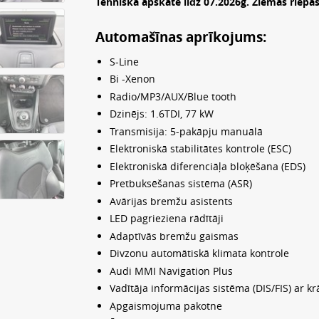
Tehniska apskate līdz 07.2026g. Ziemas riepas
Automašīnas aprīkojums:
S-Line
Bi -Xenon
Radio/MP3/AUX/Blue tooth
Dzinējs: 1.6TDI, 77 kW
Transmisija: 5-pakāpju manuālā
Elektroniskā stabilitātes kontrole (ESC)
Elektroniskā diferenciāļa bloķēšana (EDS)
Pretbuksēšanas sistēma (ASR)
Avārijas bremžu asistents
LED pagrieziena rādītāji
Adaptīvās bremžu gaismas
Divzonu automātiskā klimata kontrole
Audi MMI Navigation Plus
Vadītāja informācijas sistēma (DIS/FIS) ar kr
Apgaismojuma pakotne