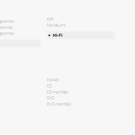
ASR
 gaismas
Marķējums
gaismas
 gaismas
Hi-Fi
FM/AM
CD
CD mainītājs
DVD
DVD mainītājs