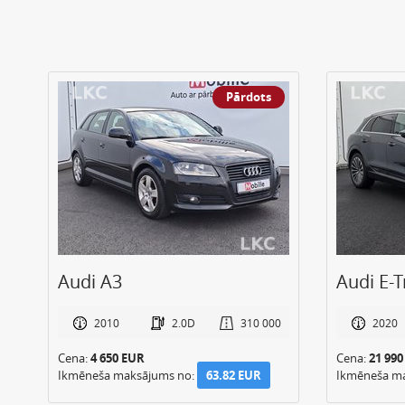
Pārdots
o
Audi A3
Audi E-T
0
2010
2.0D
310 000
2020
Cena:
4 650 EUR
Cena:
21 99
Ikmēneša maksājums no:
63.82 EUR
Ikmēneša m