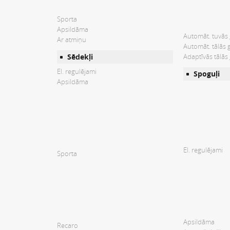
Sporta
Apsildāma
Automāt. tuvās
Ar atmiņu
Automāt. tālās 
Sēdekļi
Adaptīvās tālās
El. regulējami
Spoguļi
Apsildāma
El. regulējami
Sporta
Apsildāma
Recaro