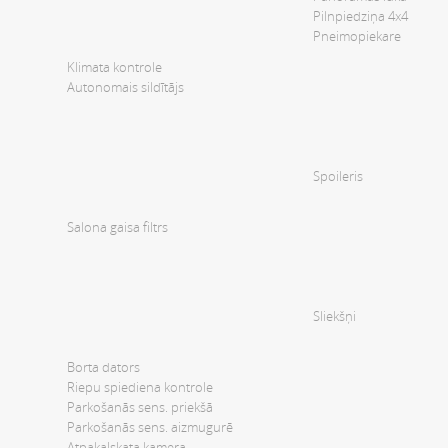
Pilnpiedziņa 4x4
Pneimopiekare
Klimata kontrole
Autonomais sildītājs
Spoileris
Salona gaisa filtrs
Sliekšņi
Borta dators
Riepu spiediena kontrole
Parkošanās sens. priekšā
Parkošanās sens. aizmugurē
Atpakaļskata kamera