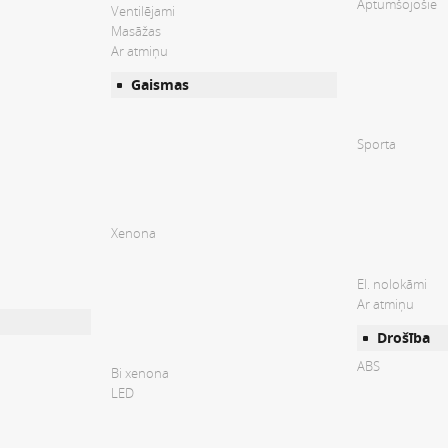
Aptumšojošie
Ventilējami
Masāžas
Ar atmiņu
Gaismas
Sporta
Xenona
El. nolokāmi
Ar atmiņu
Drošība
ABS
Bi xenona
LED