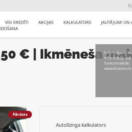
R
VISI KREDĪTI
AKCIJAS
KALKULATORS
JAUTĀJUMI UN 
RDOŠANA
 350 € | Ikmēneša m
Informējam, ka
informāciju pa
funkcionalitāti
www.lkcentrs.lv
Pārdots
Autolīzinga kalkulators