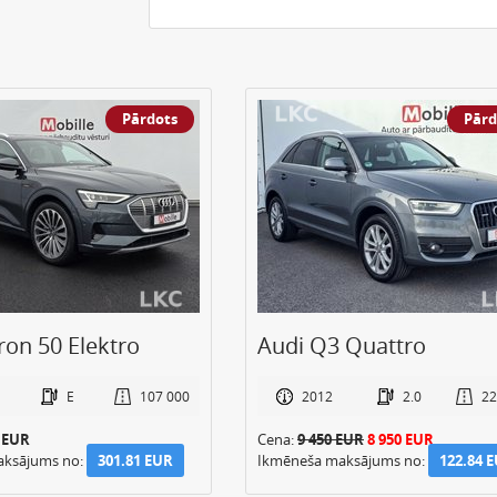
Pārdots
Pārd
ron 50 Elektro
Audi Q3 Quattro
E
107 000
2012
2.0
22
0 EUR
Cena:
9 450 EUR
8 950 EUR
aksājums no:
301.81 EUR
Ikmēneša maksājums no:
122.84 