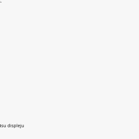
.
āsu displeju