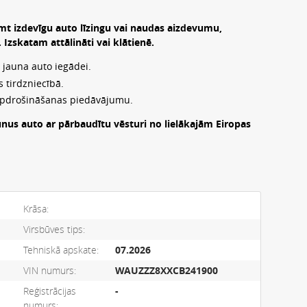
mt izdevīgu auto līzingu vai naudas aizdevumu,
zskatam attālināti vai klātienē.
 jauna auto iegādei.
 tirdzniecībā.
apdrošināšanas piedāvājumu.
unus auto ar pārbaudītu vēsturi no lielākajām Eiropas
Krāsa:
Virsbūves tips:
Tehniskā apskate:
07.2026
VIN numurs:
WAUZZZ8XXCB241900
Reģistrācijas
-
numurs: