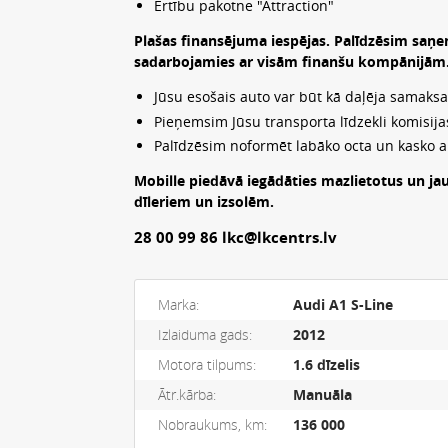
Ērtību pakotne "Attraction"
Plašas finansējuma iespējas. Palīdzēsim saņe
sadarbojamies ar visām finanšu kompānijām. I
Jūsu esošais auto var būt kā daļēja samaksa
Pieņemsim Jūsu transporta līdzekli komisijas
Palīdzēsim noformēt labāko octa un kasko 
Mobille piedāvā iegādāties mazlietotus un ja
dīleriem un izsolēm.
28 00 99 86 lkc@lkcentrs.lv
Marka:
Audi A1 S-Line
Izlaiduma gads:
2012
Motora tilpums:
1.6 dīzelis
Ātr.kārba:
Manuāla
Nobraukums, km:
136 000