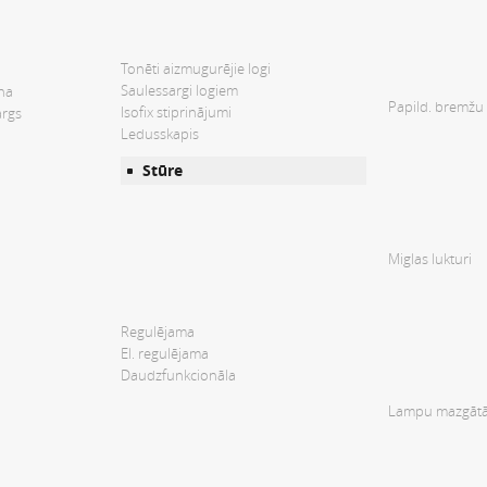
Tonēti aizmugurējie logi
Saulessargi logiem
ana
Papild. bremžu 
Isofix stiprinājumi
args
Ledusskapis
Stūre
Miglas lukturi
Regulējama
El. regulējama
Daudzfunkcionāla
Lampu mazgātā