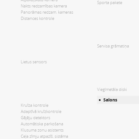
Sporta pakete
Nakts redzamības kamera
Panorāmas redzam. kameras
Distances kontrole
Servisa grāmatiņa
Lietus sensors
Vieglmetāla diski
Salons
Kruīza kontrole
Adaptīvā kruīzkontrole
Gājēju detektors
Automātiska parkošana
Klusuma zonu asistents
Ceļa zīmju atpazīš. sistēma