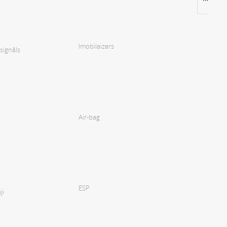
Imobilaizers
signāls
Air-bag
ESP
ji