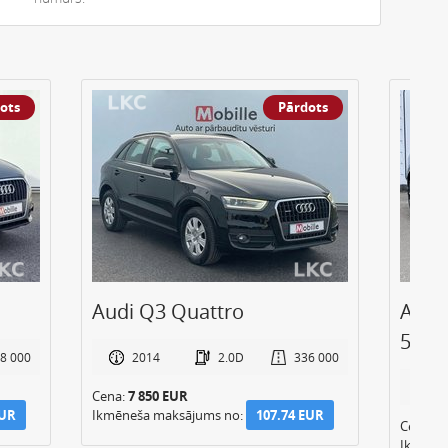
ots
Pārdots
Audi Q3 Quattro
Audi
50 E-
8 000
2014
2.0D
336 000
2
Cena:
7 850 EUR
EUR
Ikmēneša maksājums no:
107.74 EUR
Cena:
4
Ikmēne