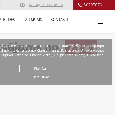
U
80707070
INFO@LKCENTRS.LV
ATBILDES
PAR MUMS
KONTAKTI
aksājums no:
73.43
 šajā tīmekļa vietnē tiek izmantotas sīkdatnes. Sīkdatnes apkopo
r tīmekļa vietnes apmeklējumiem un palīdz uzlabot tīmekļa vietnes
. Turpinot lietot šo tīmekļa vietni, Jūs piekrītat sīkdatņu lietošanai
Piekrītu
Lasīt vairāk