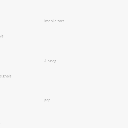
Imobilaizers
is
Air-bag
signāls
ESP
ji