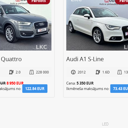
Pārdots
Pārd
S-Line
Audi Q3 Quattro
1.6D
136 000
2014
2.0D
33
EUR
Cena:
7 850 EUR
aksājums no:
73.43 EUR
Ikmēneša maksājums no:
107.74 
LED