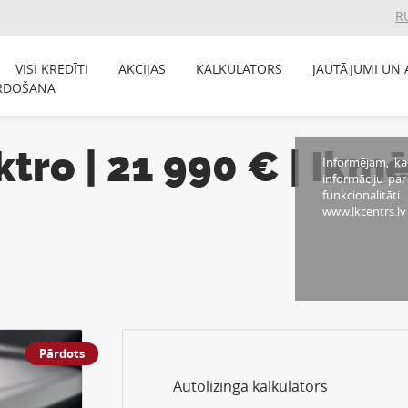
R
VISI KREDĪTI
AKCIJAS
KALKULATORS
JAUTĀJUMI UN 
RDOŠANA
ktro | 21 990 € | I
Informējam, ka
informāciju pa
funkcionalitāti
www.lkcentrs.lv
Pārdots
Autolīzinga kalkulators