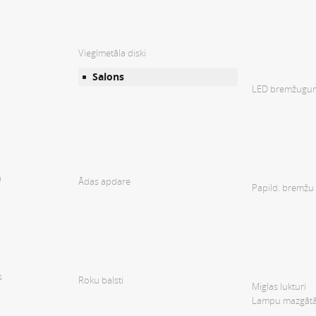
Vieglmetāla diski
Salons
LED bremžugun
a
Ādas apdare
Papild. bremžu 
s
Roku balsti
Miglas lukturi
Lampu mazgātā