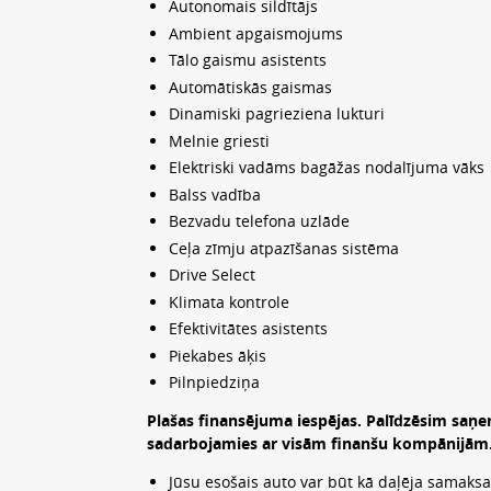
Autonomais sildītājs
Ambient apgaismojums
Tālo gaismu asistents
Automātiskās gaismas
Dinamiski pagrieziena lukturi
Melnie griesti
Elektriski vadāms bagāžas nodalījuma vāks
Balss vadība
Bezvadu telefona uzlāde
Ceļa zīmju atpazīšanas sistēma
Drive Select
Klimata kontrole
Efektivitātes asistents
Piekabes āķis
Pilnpiedziņa
Plašas finansējuma iespējas. Palīdzēsim saņe
sadarbojamies ar visām finanšu kompānijām. I
Jūsu esošais auto var būt kā daļēja samaksa