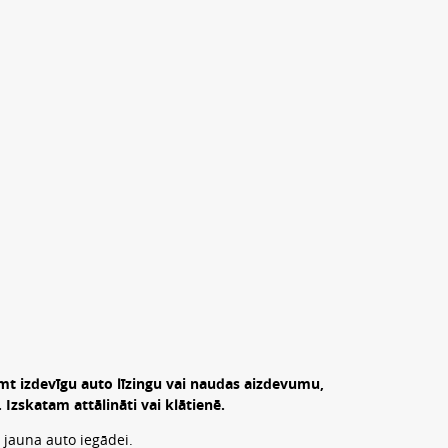
mt izdevīgu auto līzingu vai naudas aizdevumu,
zskatam attālināti vai klātienē.
 jauna auto iegādei.