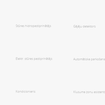
Stūres hidropastiprinātājs
Gājēju detektors
Elektr. stūres pastiprinātājs
Automātiska parkošan
Kondicionieris
Klusuma zonu asistent