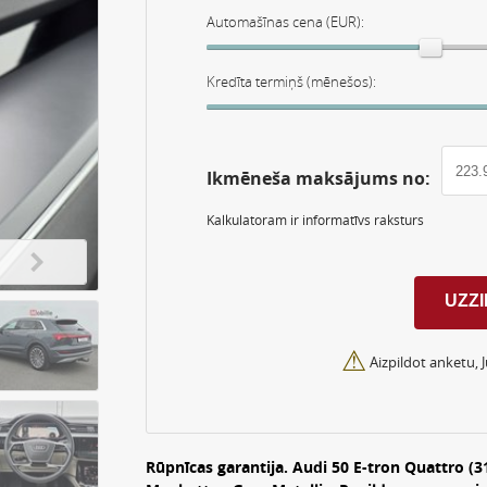
Automašīnas cena (EUR):
Kredīta termiņš (mēnešos):
Ikmēneša maksājums no:
Kalkulatoram ir informatīvs raksturs
⚠
Aizpildot anketu, 
Rūpnīcas garantija. Audi 50 E-tron Quattro (31