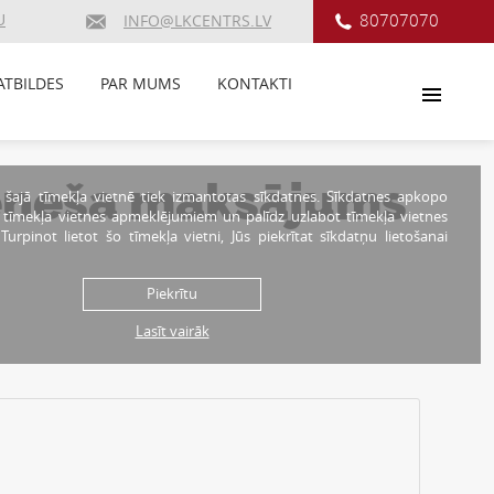
U
80707070
INFO@LKCENTRS.LV
ATBILDES
PAR MUMS
KONTAKTI
kmēneša maksājums
 šajā tīmekļa vietnē tiek izmantotas sīkdatnes. Sīkdatnes apkopo
r tīmekļa vietnes apmeklējumiem un palīdz uzlabot tīmekļa vietnes
. Turpinot lietot šo tīmekļa vietni, Jūs piekrītat sīkdatņu lietošanai
Piekrītu
Lasīt vairāk