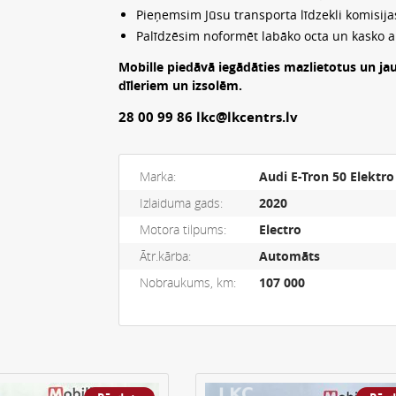
Pieņemsim Jūsu transporta līdzekli komisijas
Palīdzēsim noformēt labāko octa un kasko 
Mobille piedāvā iegādāties mazlietotus un ja
dīleriem un izsolēm.
28 00 99 86 lkc@lkcentrs.lv
Marka:
Audi E-Tron 50 Elektro
Izlaiduma gads:
2020
Motora tilpums:
Electro
Ātr.kārba:
Automāts
Nobraukums, km:
107 000