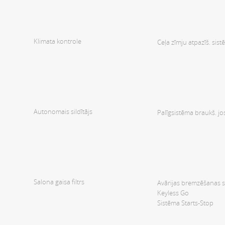
Klimata kontrole
Ceļa zīmju atpazīš. sis
Autonomais sildītājs
Palīgsistēma braukš. jo
Salona gaisa filtrs
Avārijas bremzēšanas si
Keyless Go
Sistēma Starts-Stop