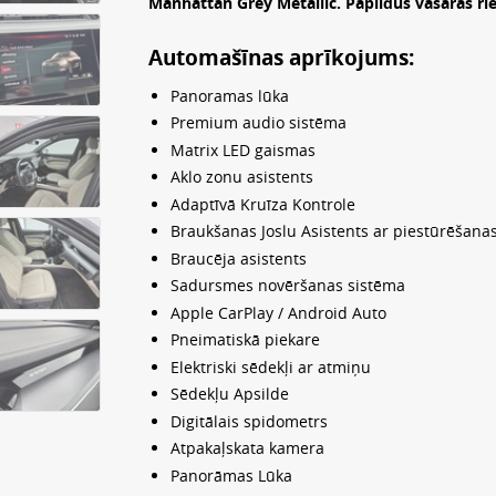
Manhattan Grey Metallic. Papildus vasaras r
Automašīnas aprīkojums:
Panoramas lūka
Premium audio sistēma
Matrix LED gaismas
Aklo zonu asistents
Adaptīvā Kruīza Kontrole
Braukšanas Joslu Asistents ar piestūrēšanas
Braucēja asistents
Sadursmes novēršanas sistēma
Apple CarPlay / Android Auto
Pneimatiskā piekare
Elektriski sēdekļi ar atmiņu
Sēdekļu Apsilde
Digitālais spidometrs
Atpakaļskata kamera
Panorāmas Lūka