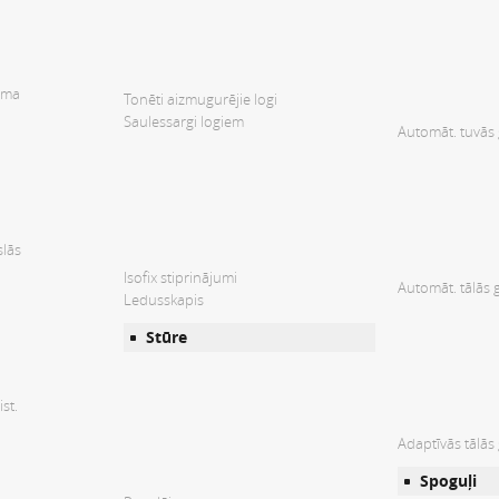
tēma
Tonēti aizmugurējie logi
Saulessargi logiem
Automāt. tuvās
slās
Isofix stiprinājumi
Automāt. tālās 
Ledusskapis
Stūre
st.
Adaptīvās tālās
Spoguļi