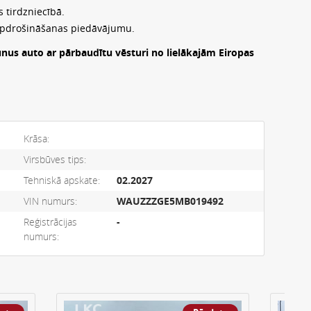
 tirdzniecībā.
apdrošināšanas piedāvājumu.
unus auto ar pārbaudītu vēsturi no lielākajām Eiropas
Krāsa:
Virsbūves tips:
Tehniskā apskate:
02.2027
VIN numurs:
WAUZZZGE5MB019492
Reģistrācijas
-
numurs: