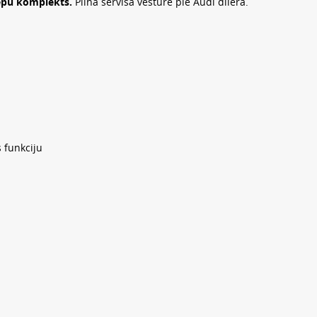
iepu komplekts.
Pilna servisa vēsture pie Audi dilera.
 funkciju