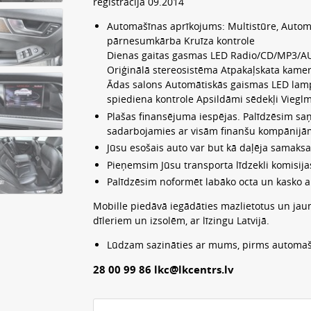
reģistrācija 09.2014
Automašīnas aprīkojums: Multistūre, Autom
pārnesumkārba Kruīza kontrole
Dienas gaitas gasmas LED Radio/CD/MP3/AU
Oriģinālā stereosistēma Atpakaļskata kamer
Ādas salons Automātiskās gaismas LED lampa
spiediena kontrole Apsildāmi sēdekļi Vieglm
Plašas finansējuma iespējas. Palīdzēsim sa
sadarbojamies ar visām finanšu kompānijām. 
Jūsu esošais auto var but kā daļēja samaksa
Pieņemsim Jūsu transporta līdzekli komisijas
Palīdzēsim noformēt labāko octa un kasko 
Mobille piedāvā iegādāties mazlietotus un jau
dīleriem un izsolēm, ar līzingu Latvijā.
Lūdzam sazināties ar mums, pirms automaš
28 00 99 86 lkc@lkcentrs.lv