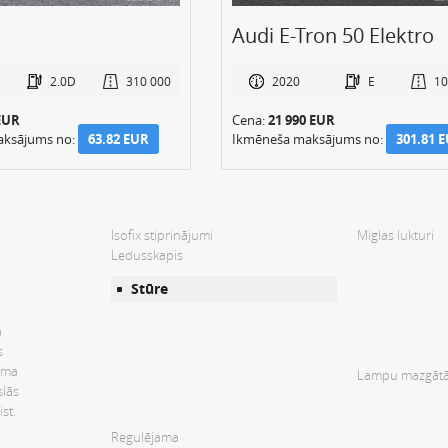
ron 50 Elektro
Audi Q3 Quattro
E
107 000
2012
2.0
22
0 EUR
Cena:
9 450 EUR
8 950 EUR
aksājums no:
301.81 EUR
Ikmēneša maksājums no:
122.84 
Isofix stiprinājumi
Miglas lukturi
Ledusskapis
Stūre
a
s
tēma
Lampu mazgātā
slās
st.
Regulējama