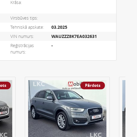
Krāsa:
Virsbūves tips:
Tehniskā apskate:
03.2025
VIN numurs:
WAUZZZ8K7EA032631
Reģistrācijas
-
numurs:
ots
Pārdots