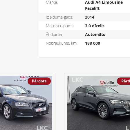
Marka:
Audi A4 Limousine
Facelift
Izlaiduma gads:
2014
Motora tilpums:
3.0 dīzelis
Ātr.kārba:
Automāts
Nobraukums, km:
188 000
Pārdots
Pārd