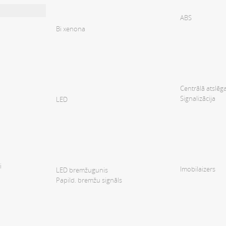
ABS
Bi xenona
Centrālā atslēg
Signalizācija
LED
i
Imobilaizers
LED bremžugunis
Papild. bremžu signāls