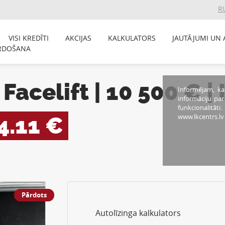
R
VISI KREDĪTI
AKCIJAS
KALKULATORS
JAUTĀJUMI UN 
RDOŠANA
Facelift | 10 500 € 
Informējam, ka
informāciju pa
funkcionalitāti
4.11 €
www.lkcentrs.lv
Pārdots
Autolīzinga kalkulators