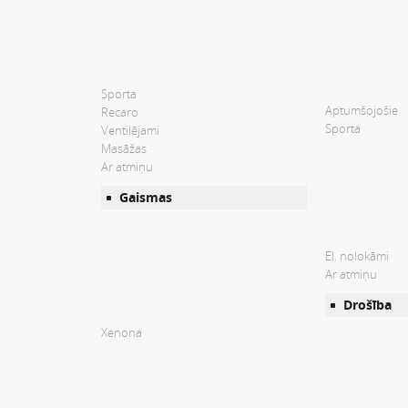
Sporta
Aptumšojošie
Recaro
Sporta
Ventilējami
Masāžas
Ar atmiņu
Gaismas
El. nolokāmi
Ar atmiņu
Drošība
Xenona