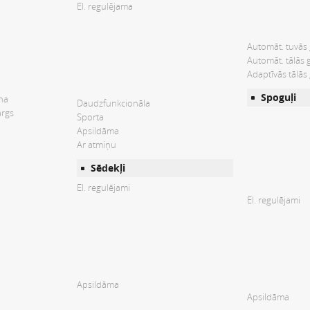
El. regulējama
Automāt. tuvās
Automāt. tālās 
Adaptīvās tālās
Spoguļi
ana
Daudzfunkcionāla
args
Sporta
Apsildāma
Ar atmiņu
Sēdekļi
El. regulējami
El. regulējami
Apsildāma
Apsildāma