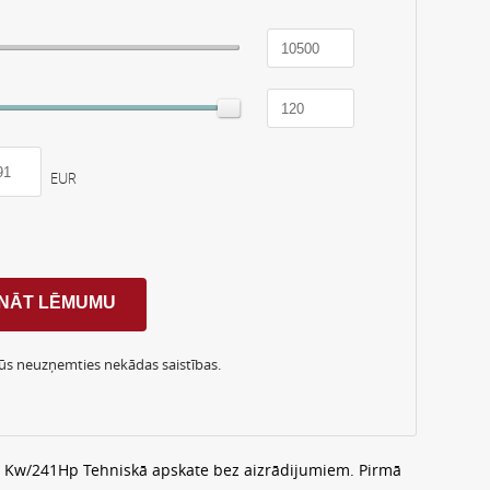
EUR
Jūs neuzņemties nekādas saistības.
80 Kw/241Hp Tehniskā apskate bez aizrādijumiem. Pirmā