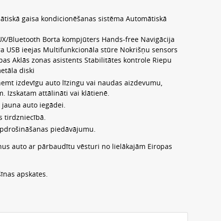
ātiskā gaisa kondicionēšanas sistēma Automātiskā
X/Bluetooth Borta kompjūters Hands-free Navigācija
a USB ieejas Multifunkcionāla stūre Nokrišņu sensors
s Aklās zonas asistents Stabilitātes kontrole Riepu
etāla diski
ņemt izdevīgu auto līzingu vai naudas aizdevumu,
Izskatam attālināti vai klātienē.
 jauna auto iegādei.
 tirdzniecībā.
apdrošināšanas piedāvājumu.
nus auto ar pārbaudītu vēsturi no lielākajām Eiropas
īnas apskates.