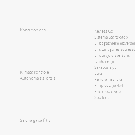
Kondicionieris
Keyless Go
Sistēma Starts-Stop
El. bagāžnieka aizvērš
El. aizmugures sauless
El. durvju aizvēršana
Jumta reliņi
Sakabes āķis
Klimata kontrole
Lūka
Autonomais sildītājs
Panorāmas lūka
Pilnpiedziņa 4x4
Pneimopiekare
Spoileris
Salona gaisa filtrs