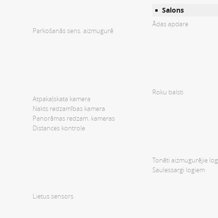
Salons
Ādas apdare
Parkošanās sens. aizmugurē
Roku balsti
Atpakaļskata kamera
Nakts redzamības kamera
Panorāmas redzam. kameras
Distances kontrole
Tonēti aizmugurējie log
Saulessargi logiem
Lietus sensors