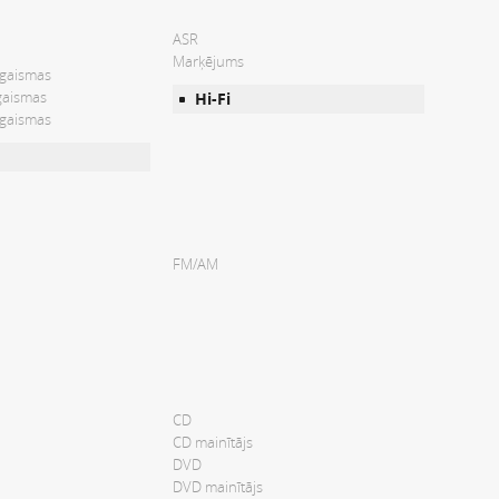
ASR
Marķējums
 gaismas
gaismas
Hi-Fi
 gaismas
FM/AM
CD
CD mainītājs
DVD
DVD mainītājs