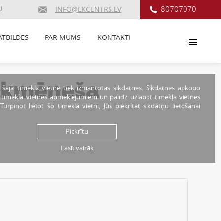
U
80707070
INFO@LKCENTRS.LV
ATBILDES
PAR MUMS
KONTAKTI
| Ikmēneša
 šajā tīmekļa vietnē tiek izmantotas sīkdatnes. Sīkdatnes apkopo
r tīmekļa vietnes apmeklējumiem un palīdz uzlabot tīmekļa vietnes
. Turpinot lietot šo tīmekļa vietni, Jūs piekrītat sīkdatņu lietošanai
Piekrītu
Lasīt vairāk