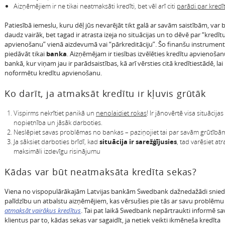
Aizņēmējiem ir ne tikai neatmaksāti kredīti, bet vēl arī citi
parādi par kredī
Patiesībā iemeslu, kuru dēļ jūs nevarējāt tikt galā ar savām saistībām, var 
daudz vairāk, bet tagad ir atrasta izeja no situācijas un to dēvē par “kredīt
apvienošanu” vienā aizdevumā vai “pārkreditāciju”. Šo finanšu instrument
piedāvāt tikai
banka
. Aizņēmējam ir tiesības izvēlēties kredītu apvienošan
bankā, kur viņam jau ir parādsaistības, kā arī vērsties citā kredītiestādē, lai
noformētu kredītu apvienošanu.
Ko darīt, ja atmaksāt kredītu ir kļuvis grūtāk
Vispirms nekrītiet panikā un
nenolaidiet rokas
! Ir jānovērtē visa situācijas
nopietnība un jāsāk darboties.
Neslēpiet savas problēmas no bankas – paziņojiet tai par savām grūtībā
Ja sāksiet darboties brīdī, kad
situācija ir sarežģījusies
, tad varēsiet atr
maksimāli izdevīgu risinājumu
Kādas var būt neatmaksāta kredīta sekas?
Viena no vispopulārākajām Latvijas bankām Swedbank dažnedažādi snied
palīdzību un atbalstu aizņēmējiem, kas vērsušies pie tās ar savu problēmu
atmaksāt vairākus kredītus
. Tai pat laikā Swedbank nepārtraukti informē s
klientus par to, kādas sekas var sagaidīt, ja netiek veikti ikmēneša kredīta