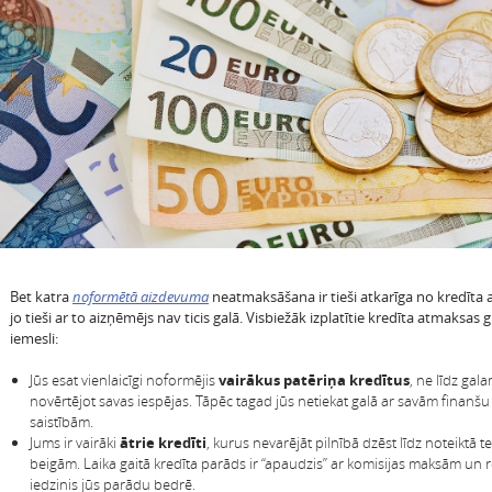
Bet katra
noformētā aizdevuma
neatmaksāšana ir tieši atkarīga no kredīta
jo tieši ar to aizņēmējs nav ticis galā. Visbiežāk izplatītie kredīta atmaksas 
iemesli:
Jūs esat vienlaicīgi noformējis
vairākus patēriņa kredītus
, ne līdz gal
novērtējot savas iespējas. Tāpēc tagad jūs netiekat galā ar savām finanšu
saistībām.
Jums ir vairāki
ātrie kredīti
, kurus nevarējāt pilnībā dzēst līdz noteiktā 
beigām. Laika gaitā kredīta parāds ir “apaudzis” ar komisijas maksām un r
iedzinis jūs parādu bedrē.