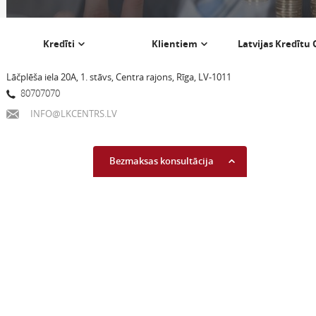
Kredīti
Klientiem
Latvijas Kredītu
Lāčplēša iela 20A, 1. stāvs, Centra rajons, Rīga, LV-1011
80707070
INFO@LKCENTRS.LV
Bezmaksas konsultācija
Uzzini savu kredītreitingu
Lasīt vairāk...