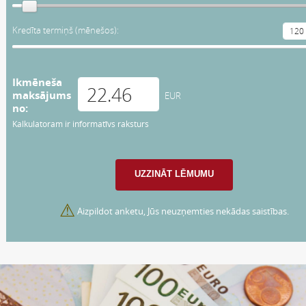
Kredīta termiņš (mēnešos):
Ikmēneša
maksājums
EUR
no:
Kalkulatoram ir informatīvs raksturs
⚠
Aizpildot anketu, Jūs neuzņemties nekādas saistības.