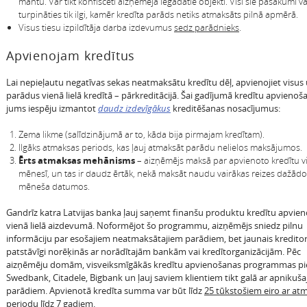
mantu. Var tikt konfiscēti aizņēmēja iegādātie objekti. Visi šie pasākumi v
turpināties tik ilgi, kamēr kredīta parāds netiks atmaksāts pilnā apmērā.
Visus tiesu izpildītāja darba izdevumus
sedz parādnieks
.
Apvienojam kredītus
Lai nepieļautu negatīvas sekas neatmaksātu kredītu dēļ, apvienojiet visus
parādus vienā lielā kredītā – pārkreditācijā. Šai gadījumā kredītu apvieno
jums iespēju izmantot
daudz izdevīgākus
kreditēšanas nosacījumus:
Zema likme (salīdzinājumā ar to, kāda bija pirmajam kredītam).
Ilgāks atmaksas periods, kas ļauj atmaksāt parādu nelielos maksājumos.
Ērts atmaksas mehānisms
– aizņēmējs maksā par apvienoto kredītu vi
mēnesī, un tas ir daudz ērtāk, nekā maksāt naudu vairākas reizes dažād
mēneša datumos.
Gandrīz katra Latvijas banka ļauj saņemt finanšu produktu kredītu apvie
vienā lielā aizdevumā. Noformējot šo programmu, aizņēmējs sniedz pilnu
informāciju par esošajiem neatmaksātajiem parādiem, bet jaunais kredito
patstāvīgi norēķinās ar norādītajām bankām vai kredītorganizācijām. Pēc
aizņēmēju domām, visveiksmīgākās kredītu apvienošanas programmas p
Swedbank, Citadele, Bigbank un ļauj saviem klientiem tikt galā ar apnikuš
parādiem. Apvienotā kredīta summa var būt līdz
25 tūkstošiem eiro ar at
periodu līdz 7 gadiem.