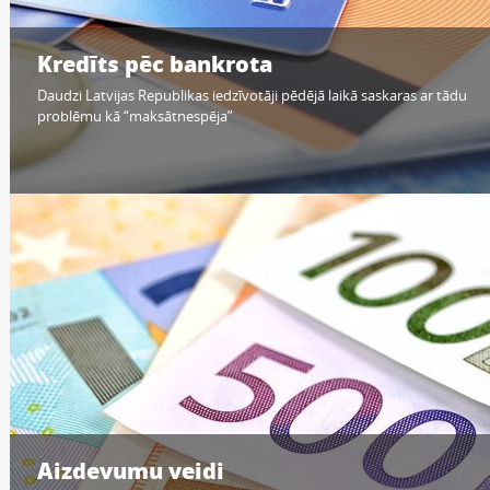
Kredīts pēc bankrota
Daudzi Latvijas Republikas iedzīvotāji pēdējā laikā saskaras ar tādu
problēmu kā “maksātnespēja”
Aizdevumu veidi