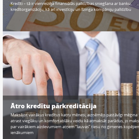
Kredīti – tā ir vienreizēja finansiālās palīdzības sniegšana ar banku,
kredītorganizāciju, kā arī investīciju un līzinga kompāniju palīdzību
Ātro kredītu pārkreditācija
Maksājot vairākus kredītus katru mēnesi, aizņēmējs pastāvīgi mēģina
atrast vieglāku un komfortablāku veidu kā atmaksāt parādus, jo mak
par vairākiem aizdevumiem atņem “lauvas” tiesu no ģimenes kopējie
ienākumiem