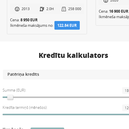
2020
2013
2.0H
258 000
Cena:
16 900 EUR
Ikmēneša maksā
Cena:
8 950 EUR
Ikmēneša maksājums no:
122.84 EUR
Kredītu kalkulators
Summa (EUR):
Kredīta termiņš (mēnešos):