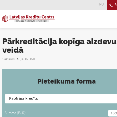
RU
8
Pārkreditācija kopīga aizdev
veidā
Sākums
JAUNUMI
Pieteikuma forma
Summa (EUR):