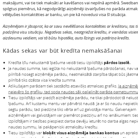
maksājumi, vai tie tiek maksāti ar kavēšanos vai nepilnā apmērā. Swedba
spilgtus piemērus, kā negodprātīgi aizņēmēji izvairījušies no parāda atmak
vēlējušies kontaktēties ar banku, un pie kā novedusi visa šī situācija.
Aizņēmējam ir jāsaprot, ka ar savu nevēlēšanos kontaktēties ar kreditoru, tas ti
padziļina visu situāciju. Negatīvas sekas, neatgriežot kredītu, ir vienādas visie
aizdevumu veidiem, vai tā būtu hipotēka, auto līzings vai patēriņa kredīts.
Kādas sekas var būt kredīta nemaksāšanai
Kredīta ķīlu nekustamā īpašuma veidā tiesu izpildītājs
pārdos izsolē.
Ja naudas summa, kas iegūta no nekustamā īpašuma pārdošanas, nav va
pilnībā nosegt aizņēmēja parādu, neatmaksātā starpība tāpat būs jāatma
pilnībā tiks dzēsta visa kredīta summa.
Atlikušajam parādam tiek sastādīts atsevišķs atmaksas grafiks.
Ja aizņēmē
neievēro šo grafiku, tad soda naudas sāk palielināt parāda pamatsumm
Tiesu izpildītājs var piedzīt aizņēmēja parādu, ne tikai pārdodot tā neku
īpašumu. Arī kustamu mantu var pārvērst naudā. Ja ar šo naudu nepietiks,
segtu parādu, tad piedziņa tiks vērta arī uz galvotāja mantu. Galvenajam
aizņēmējam vai galvotājam var piemērot piedziņu arī no ienākumiem: tie
izpildītājam ir tiesības piespiest darba devēju ieturēt no darba algas ne
naudas summu, lai pakāpeniski atmaksātu kredītu.
Tiesu izpildītājs var
bloķēt visus aizņēmēja bankas kontus
un aprakst