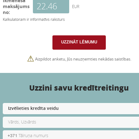
Ikmēneša
maksājums
EUR
no:
Kalkulatoram ir informatīvs raksturs
⚠
Aizpildot anketu, Jūs neuzņemties nekādas saistības.
Uzzini savu kredītreitingu