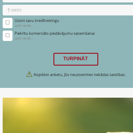
Uzzini savu kredītreitingu
Lasīt vairāk...
Piekrītu komerciālo piedāvājumu saņemšanai
Lasīt vairāk...
⚠
Aizpildot anketu, Jūs neuzņemties nekādas saistības.