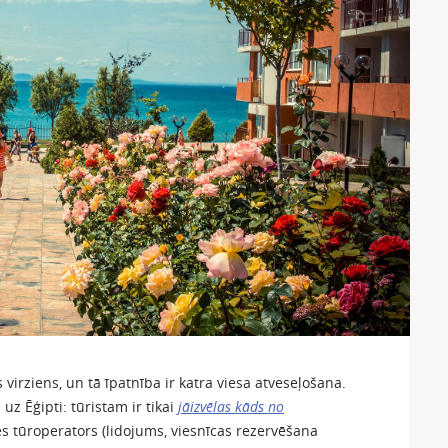
s virziens, un tā īpatnība ir katra viesa atveseļošana.
 uz Ēģipti: tūristam ir tikai
jāizvēlas kāds no
es tūroperators (lidojums, viesnīcas rezervēšana