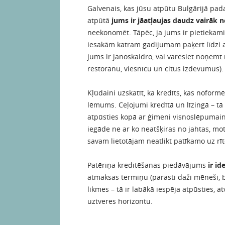
Galvenais, kas jūsu atpūtu Bulgārijā pada
atpūtā
jums ir jāatļaujas daudz vairāk 
neekonomēt. Tāpēc, ja jums ir pietiekami
iesakām katram gadījumam paķert līdzi arī
jums ir jānoskaidro, vai varēsiet noņemt 
restorānu, viesnīcu un citus izdevumus).
Kļūdaini uzskatīt, ka kredīts, kas noformē
lēmums. Ceļojumi kredītā un līzingā – tā
atpūsties kopā ar ģimeni visnoslēpumai
iegāde ne ar ko neatšķiras no jahtas, mot
savam lietotājam neatlikt patīkamo uz rī
Patēriņa kreditēšanas piedāvājums
ir i
atmaksas termiņu (parasti daži mēneši, 
likmes – tā ir labākā iespēja atpūsties, 
uztveres horizontu.