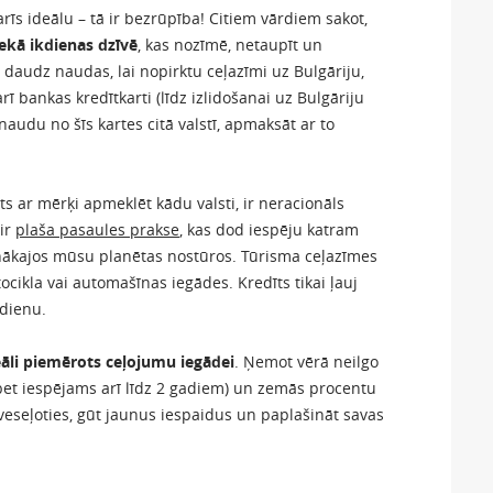
rīs ideālu – tā ir bezrūpība! Citiem vārdiem sakot,
nekā ikdienas dzīvē
, kas nozīmē, netaupīt un
 daudz naudas, lai nopirktu ceļazīmi uz Bulgāriju,
 bankas kredītkarti (līdz izlidošanai uz Bulgāriju
naudu no šīs kartes citā valstī, apmaksāt ar to
ts ar mērķi apmeklēt kādu valsti, ir neracionāls
 ir
plaša pasaules prakse
, kas dod iespēju katram
nākajos mūsu planētas nostūros. Tūrisma ceļazīmes
ocikla vai automašīnas iegādes. Kredīts tikai ļauj
tdienu.
deāli piemērots ceļojumu iegādei
. Ņemot vērā neilgo
bet iespējams arī līdz 2 gadiem) un zemās procentu
atveseļoties, gūt jaunus iespaidus un paplašināt savas