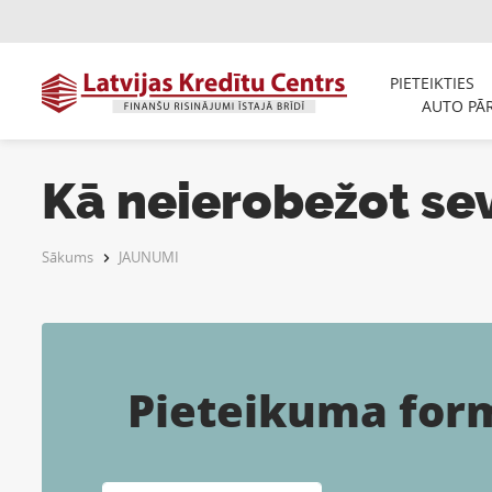
PIETEIKTIES
AUTO PĀ
Kā neierobežot se
Sākums
JAUNUMI
Pieteikuma for