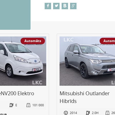
Automāts
Autom
eNV200 Elektro
Mitsubishi Outlander
Hibrīds
E
101 000
2014
2.0H
26
0 EUR