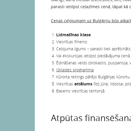
parasti ietilpst ceļazīmes cenā, tāpat kā 
Cenas ceļojumam uz Bulgāriju būs atkarīg
Lidmašīnas klase
.
Viesnīcas līmenis.
Ceļojuma ilgums – parasti tiek aprēķināt
Vai ekskursijas ietilpst piedāvājuma cenā.
Ēdināšanas veids (brokastis, puspansija, vis
Izklaides programma
.
Kūrorta reitings pārējo Bulgārijas kūrortu 
Viesnīcas
attālums
līdz jūrai, lidostai, p
Baseins viesnīcas teritorijā.
Atpūtas finansēšana