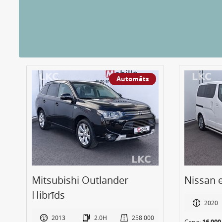
Automāts
Mitsubishi Outlander
Nissan 
Hibrīds
0
2020
2013
2.0H
258 000
Cena:
16 90