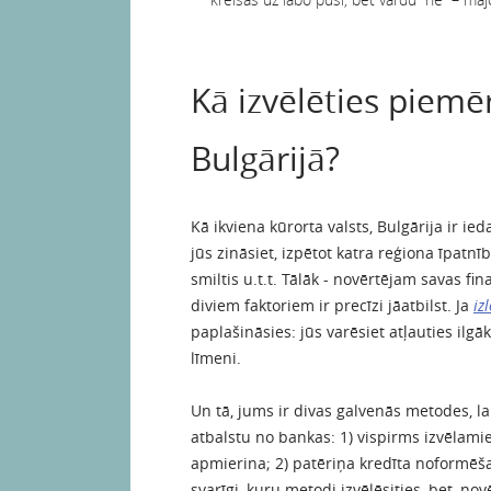
Kā izvēlēties piem
Bulgārijā?
Kā ikviena kūrorta valsts, Bulgārija ir ied
jūs zināsiet, izpētot katra reģiona īpatnī
smiltis u.t.t. Tālāk - novērtējam savas f
diviem faktoriem ir precīzi jāatbilst. Ja
iz
paplašināsies: jūs varēsiet atļauties ilg
līmeni.
Un tā, jums ir divas galvenās metodes, la
atbalstu no bankas: 1) vispirms izvēlami
apmierina; 2) patēriņa kredīta noformēša
svarīgi, kuru metodi izvēlēsities, bet, no