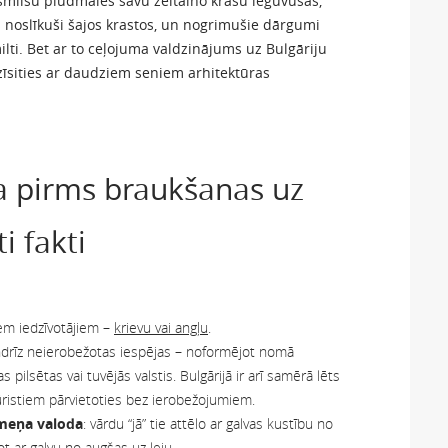
 smilšu pludmales savu zeltaino krāsu ieguvušas,
s noslīkuši šajos krastos, un nogrimušie dārgumi
ilti. Bet ar to ceļojuma valdzinājums uz Bulgāriju
pazīsities ar daudziem seniem arhitektūras
na pirms braukšanas uz
i fakti
iem iedzīvotājiem –
krievu vai angļu
.
ndrīz neierobežotas iespējas – noformējot nomā
pilsētas vai tuvējās valstis. Bulgārijā ir arī samērā lēts
tūristiem pārvietoties bez ierobežojumiem.
rmeņa valoda
: vārdu “jā” tie attēlo ar galvas kustību no
ot ar galvu no augšas uz leju.