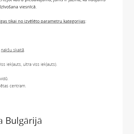
dzīvošana viesnīcā.
as tikai no izvēlēto parametru kategorijas
:
s
nakšu skaitā
.
s iekļauts, ultra viss iekļauts).
vidū.
ilsētas centram.
 Bulgārijā