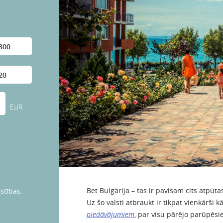
EUR
Bet Bulgārija – tas ir pavisam cits atpūta
stības.
Uz šo valsti atbraukt ir tikpat vienkārši kā
piedāvājumiem
, par visu pārējo parūpēsi