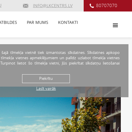
U
80707070
INFO@LKCENTRS.LV
ATBILDES
PAR MUMS
KONTAKTI
 šajā tīmekļa vietnē tiek izmantotas sīkdatnes. Sīkdatnes apkopo
r tīmekļa vietnes apmeklējumiem un palīdz uzlabot tīmekļa vietnes
. Turpinot lietot šo tīmekļa vietni, Jūs piekrītat sīkdatņu lietošanai
Piekrītu
Lasīt vairāk