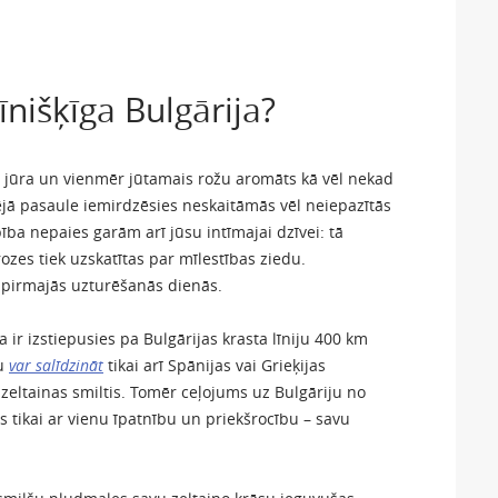
rīnišķīga Bulgārija?
ta jūra un vienmēr jūtamais rožu aromāts kā vēl nekad
ējā pasaule iemirdzēsies neskaitāmās vēl neiepazītās
ba nepaies garām arī jūsu intīmajai dzīvei: tā
rozes tiek uzskatītas par mīlestības ziedu.
u pirmajās uzturēšanās dienās.
 ir izstiepusies pa Bulgārijas krasta līniju 400 km
mu
var salīdzināt
tikai arī Spānijas vai Grieķijas
n zeltainas smiltis. Tomēr ceļojums uz Bulgāriju no
 tikai ar vienu īpatnību un priekšrocību – savu