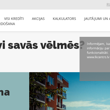
R
VISI KREDĪTI
AKCIJAS
KALKULATORS
JAUTĀJUMI UN 
RDOŠANA
vi savās vēlmēs?
Informējam, ka
informāciju pa
funkcionalitāti
www.lkcentrs.lv
ma