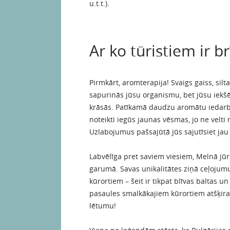
u.t.t.).
Ar ko tūristiem ir b
Pirmkārt, aromterapija! Svaigs gaiss, sil
sapurinās jūsu organismu, bet jūsu iekš
krāsās. Patīkamā daudzu aromātu iedarbī
noteikti iegūs jaunas vēsmas, jo ne velti 
Uzlabojumus pašsajūtā jūs sajutīsiet ja
Labvēlīga pret saviem viesiem, Melnā jūra
garumā. Savas unikalitātes ziņā ceļoju
kūrortiem – šeit ir tikpat blīvas baltas u
pasaules smalkākajiem kūrortiem atšķiras
lētumu!