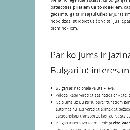
Viena no leģendām stāsta, ka Bulgārijas
pateicoties
pirātiem un to šoneriem
, ka
gadsimtu gaitā ir sajaukušies ar jūras sm
nebeidzas: atlidojot uz šo valsti, jūs ie
pieminekļiem.
Par ko jums ir jāzi
Bulgāriju: interesant
Bulgārijas nacionālā valūta – leva.
Valoda, kādā varēsiet sazināties ar vietēj
Ceļojums uz Bulgāriju paver tūristiem ga
automašīnu, jūs varēsiet apmeklēt dažādas 
sabiedriskais transports, kas ļauj valsts 
Bulgārijas iedzīvotājiem ir pilnīgi
cita ķe
kreisās uz labo pusi, bet vārdu “nē” – māj