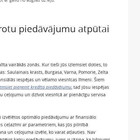
ērotu piedāvājumu atpūtai
alīta vairākās zonās. Kur tieši jūs izlemsiet doties, to
bas: Saulainais krasts, Burgasa, Varna, Pomorie, Zelta
inansiālās iespējas un vēlamo viesnīcas līmeni. Šiem
lemsiet pieņemt kredīta piedāvājumu
, tad jūsu iespējas
āku ceļojumu un dzīvot viesnīcā ar pienācīgu servisa
i izvēlētos optimālo piedāvājumu ar finansiālo
es ceļazīmi ar parametriem, kas jūs pilnībā
na un ceļojuma izvēle, ko varat atļauties. Nav
vērtējot katru piedāvājumu, jums ir jāzina, ka lidojums