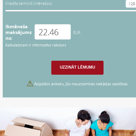
Kredīta termiņš (mēnešos):
Ikmēneša
maksājums
EUR
no:
Kalkulatoram ir informatīvs raksturs
⚠
Aizpildot anketu, Jūs neuzņemties nekādas saistības.