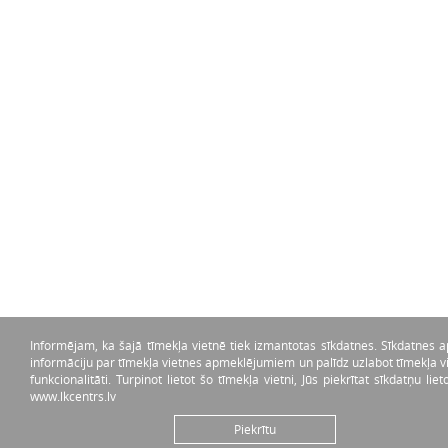
Informējam, ka šajā tīmekļa vietnē tiek izmantotas sīkdatnes. Sīkdatnes 
informāciju par tīmekļa vietnes apmeklējumiem un palīdz uzlabot tīmekļa v
funkcionalitāti. Turpinot lietot šo tīmekļa vietni, Jūs piekrītat sīkdatņu lie
www.lkcentrs.lv
Piekrītu