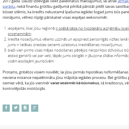
2017.gada. Daudz izdevīgāk veikt palielinātus maksājumus, lai ātrāk
atmak
parādu
, nekā finanšu grūtību gadījumā pilnībā pārstāt pildīt savas saistības
būsiet izlēmis, ka kredīts nekustamā īpašuma iegādei šogad jums būs pare
risinājums, vēlreiz rūpīgi pārskatiet visas iespējas ieekonomēt:
iespējams, tikai jūsu reģionā
ir spēkā kāda no hipotekāro aizņēmēju lojali
programmām
;
kredīta nosacījumus vēlams uzzināt un apspriest personīgās vizītes laikā 
jums ir lielākas izredzes saņemt uzlabotus kreditēšanas nosacījumus;
bieži vien pirms visas mājas nodošanas pēdējos neizpirktos dzīvokļus bū
atdod gandrīz vai par velti, tāpēc jums obligāti ir jāuzzina sīkāka informāc
visām esošajām jaunbūvēm.
Protams, gribētos visiem novēlēt, lai jūsu pirmās hipotēkas noformēšanas 
neviena instance nepalēninātu jūsu mājokļa iegādes procesu. Bet grūtību
ņemiet vērā, ka jūs vienmēr
varat ietekmēt kā būvniekus
, tā kreditorus, v
kontrolējošās institūcijās.