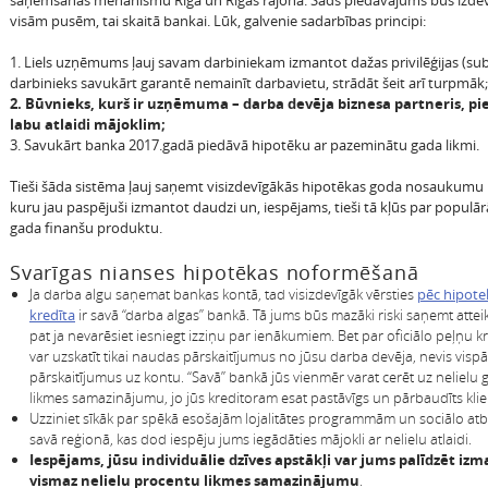
saņemšanas mehānismu Rīgā un Rīgas rajonā. Šāds piedāvājums būs izdev
visām pusēm, tai skaitā bankai. Lūk, galvenie sadarbības principi:
1. Liels uzņēmums ļauj savam darbiniekam izmantot dažas privilēģijas (subs
darbinieks savukārt garantē nemainīt darbavietu, strādāt šeit arī turpmāk;
2. Būvnieks, kurš ir uzņēmuma – darba devēja biznesa partneris, pi
labu atlaidi mājoklim;
3. Savukārt banka 2017.gadā piedāvā hipotēku ar pazeminātu gada likmi.
Tieši šāda sistēma ļauj saņemt visizdevīgākās hipotēkas goda nosaukumu L
kuru jau paspējuši izmantot daudzi un, iespējams, tieši tā kļūs par populār
gada finanšu produktu.
Svarīgas nianses hipotēkas noformēšanā
Ja darba algu saņemat bankas kontā, tad visizdevīgāk vērsties
pēc hipote
kredīta
ir savā “darba algas” bankā. Tā jums būs mazāki riski saņemt atte
pat ja nevarēsiet iesniegt izziņu par ienākumiem. Bet par oficiālo peļņu k
var uzskatīt tikai naudas pārskaitījumus no jūsu darba devēja, nevis visp
pārskaitījumus uz kontu. “Savā” bankā jūs vienmēr varat cerēt uz nelielu 
likmes samazinājumu, jo jūs kreditoram esat pastāvīgs un pārbaudīts klie
Uzziniet sīkāk par spēkā esošajām lojalitātes programmām un sociālo atb
savā reģionā, kas dod iespēju jums iegādāties mājokli ar nelielu atlaidi.
Iespējams, jūsu individuālie dzīves apstākļi var jums palīdzēt iz
vismaz nelielu procentu likmes samazinājumu
.