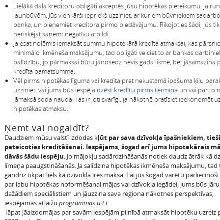
Lielākā daļa kreditoru obligāti akceptēs jūsu hipotēkas pieteikumu, ja run
jaunbūvēm. Jūs vienkārši iepriekš uzziniet, ar kuriem būvniekiem sadarbo
banka, un pieņemiet kreditora pirmo piedāvājumu. Rīkojoties šādi, jūs tik
neriskējat saņemt negatīvu atbildi.
Ja esat nolēmis iemaksāt summu hipotekārā kredīta atmaksai, kas pārsni
minimālo ikmēneša maksājumu, tad obligāti veiciet to ar bankas darbinie
palīdzību, jo pārmaksai būtu jānosedz nevis gada likme, bet jāsamazina 
kredīta pamatsumma.
Vēl pirms hipotēkas līguma vai kredīta pret nekustamā īpašuma ķīlu para
uzziniet, vai jums būs iespēja
dzēst kredītu pirms termiņa
un vai par to 
jāmaksā soda nauda. Tas ir ļoti svarīgi, ja nākotnē pratīsiet ieekonomēt u
hipotēkas atmaksu.
Ņemt vai nogaidīt?
Daudziem mūsu valstī izdodas k
ļūt par sava dzīvokļa īpašniekiem, tieš
pateicoties kreditēšanai. Iespējams, šogad arī jums hipotekārais mā
dāvās šādu iespēju
. Jo mājokļu sadārdzināšanās notiek daudz ātrāk kā dz
līmeņa paaugstināšanās. Ja salīdzina hipotēkas ikmēneša maksājumu, tad t
gandrīz tikpat liels kā dzīvokļa īres maksa. Lai jūs šogad varētu pārliecinoši
par labu hipotēkas noformēšanai mājas vai dzīvokļa iegādei, jums būs jāru
dažādiem speciālistiem un jāuzzina sava reģiona nākotnes perspektīvas,
iespējamās atlaižu
programmas u.t.t.
Tāpat jāaizdomājas par savām iespējām pilnībā atmaksāt hipotēku uzreiz 