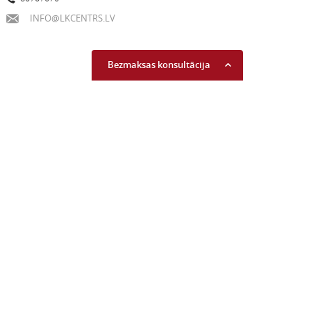
INFO@LKCENTRS.LV
Bezmaksas konsultācija
Uzzini savu kredītreitingu
Lasīt vairāk...
Piekrītu komerciālo
piedāvājumu saņemšanai
Lasīt vairāk...