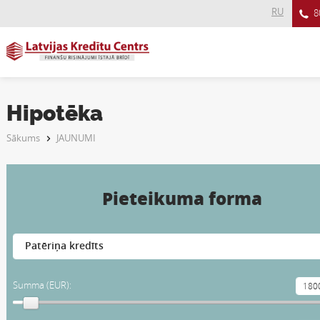
RU
8
Hipotēka
Sākums
JAUNUMI
Pieteikuma forma
Summa (EUR):