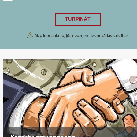
⚠
Aizpildot anketu, Jūs neuzņemties nekādas saistības.
Kredītu apvienošana