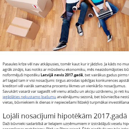
Pasaules krīze vēl nav atkāpusies, tomēr kaut kur ir jādzīvo. Ja kāds no m
agrāk zinājis, kas notiks ar mūsdienu ekonomiku, mēs neaizdomājoties bū
noformējuši hipotēku
Latvijā nevis 2017.gadā
, bet vairākus gadus pirms
arī tagad tam ir visi nosacījumi: tirgus atrodas spēcīgas konkurences apstā
kreditori vēl vairāk samazina procentu likmes un vienkāršo nosacījumus.
Savukārt vasarā var sagaidīt vēl vienu atlaižu un akciju uzrāvienu, jo reti k
iegādāties nekustamo īpašumu
atvaļinājumu sezonā, bet būvniecība nest
vietas, būvniekiem ik dienas ir nepieciešami līdzekļi turpmākai investēšana
Lojāli nosacījumi hipotēkām 2017.gadā
Daži būvnieki sadarbībā ar lielajiem uzņēmumiem ir izstrādājuši veselu hi