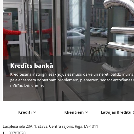
Kredīts bankā
Kreditēšana ir stingri iesakņojusies mūsu dzīvē un nereti palīdz mums 
galā ar samērā nopietnām problēmām, piemēram, sedzot ārstēšanās 
mācību izdevumus.
Kredīti
Klientiem
Latvijas Kredītu
Lāčplēša iela 20A, 1. stāvs, Centra rajons, Rīga, LV-1011
80707070