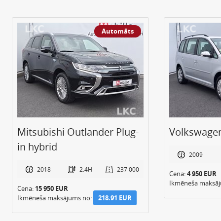
Automāts
Mitsubishi Outlander Plug-
Volkswage
in hybrid
2009
2018
2.4H
237 000
Cena:
4 950 EUR
Ikmēneša maksā
Cena:
15 950 EUR
Ikmēneša maksājums no:
218.91 EUR