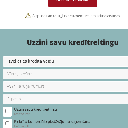
⚠
Aizpildot anketu, Jūs neuzņemties nekādas saistības.
Uzzini savu kredītreitingu
Uzzini savu kredītreitingu
Lasīt vairāk...
Piekrītu komerciālo piedāvājumu saņemšanai
Lasīt vairāk...