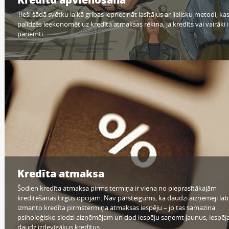
Tieši šādā svētku laikā gribas iepriecināt lasītājus ar lielisku metodi, ka
palīdzēs ieekonomēt uz kredīta atmaksas rēķina, ja kredīts vai vairāki i
paņemti.
Kredīta atmaksa
Šodien kredīta atmaksa pirms termiņa ir viena no pieprasītākajām
kreditēšanas tirgus opcijām. Nav pārsteigums, ka daudzi aizņēmēji lab
izmanto kredīta pirmstermiņa atmaksas iespēju – jo tas samazina
psiholoģisko slodzi aizņēmējam un dod iespēju saņemt jaunus, iespēj
daudz izdevīgākus kredītus.