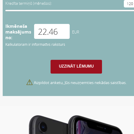
Kredīta termiņš (mēnešos):
Ikmēneša
maksājums
EUR
no:
Kalkulatoram ir informatīvs raksturs
⚠
Aizpildot anketu, Jūs neuzņemties nekādas saistības.