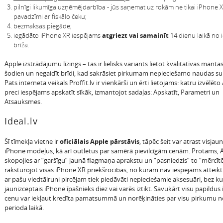
pilnīgi likumīga uzņēmējdarbība - jūs saņemat uz rokām ne tikai iPhone XR
pavadzīmi ar fiskālo čeku;
bezmaksas piegāde;
iegādāto iPhone XR iespējams
atgriezt vai samainīt
14 dienu laikā no 
brīža.
Apple izstrādājumu līzings – tas ir lielisks variants lietot kvalitatīvas manta
šodien un negaidīt brīdi, kad sakrāsiet pirkumam nepieciešamo naudas 
Pats interneta veikals Proffit.lv ir vienkārši un ērti lietojams: katru izvēlēto
preci iespējams apskatīt sīkāk, izmantojot sadaļas: Apskatīt, Parametri un
Atsauksmes.
Ideal.lv
Šī tīmekļa vietne ir
oficiālais Apple pārstāvis
, tāpēc šeit var atrast visjau
iPhone modeļus, kā arī outletus par samērā pievilcīgām cenām. Protams, 
skopojies ar “garšīgu” jaunā flagmaņa aprakstu un “pasniedzis” to “mērcītē
raksturojot visas iPhone XR priekšrocības, no kurām nav iespējams atteikti
ar pašu viedtālruni pircējam tiek piedāvāti nepieciešamie aksesuāri, bez k
jaunizceptais iPhone īpašnieks diez vai varēs iztikt. Savukārt visu papildus 
cenu var iekļaut kredīta pamatsummā un norēķināties par visu pirkumu n
perioda laikā.