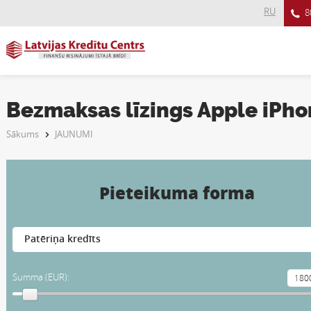
RU
8
Bezmaksas līzings Apple iPh
Sākums
JAUNUMI
Pieteikuma forma
Summa (EUR):