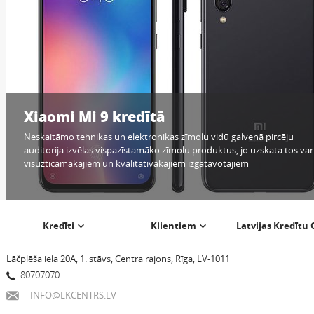
Xiaomi Mi 9 kredītā
Neskaitāmo tehnikas un elektronikas zīmolu vidū galvenā pircēju
auditorija izvēlas vispazīstamāko zīmolu produktus, jo uzskata tos var
visuzticamākajiem un kvalitatīvākajiem izgatavotājiem
Kredīti
Klientiem
Latvijas Kredītu
Lāčplēša iela 20A, 1. stāvs, Centra rajons, Rīga, LV-1011
80707070
INFO@LKCENTRS.LV