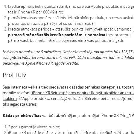
kredīta apmērs tiek noteikts atkarībā no izvēlētā Apple produkta, mūsu 
tas ir iPhone XR par 800,49 eiro;
pirmās iemaksas apmērs – slīdnis tiek pārbīdīts pa skalu, no cenas atskai
procentus un uzreiz pārrēķinot šo summu naudā;
kredīta atmaksas periods – atsevišķs punkts, kam jāveltī īpaša uzmanība, 
pirmos 6 mēnešus šis kredīts patiešām ir nomaksa
(bez procentu
pārmaksas), bet maksimālais pieejamais atmaksas periods ir 3 gadi.
Izvēloties nomaksu uz 6 mēnešiem, ikmēneša maksājuma apmērs būs 126,75 ei
esat pārliecināts, ka varat katru mēnesi veikt šādu maksājumu, tad tas ir labāk
piedāvājums Apple iPhone XR iegādei kredītā.
Proffit.lv
Šajā interneta veikalā tiek piedāvātas dažādas tehnikas kategorijas, tostarp
mobilie telefoni.
iPhone XR šeit iespējams nopirkt līzingā, aizpildot anketu a
laukiem
. Šī Apple produkta cena šajā veikalā ir 855 eiro, bet ar nosacījumu, 
tiks iegādāta uzreiz.
Kādas priekšrocības
var būt aizņēmējam, noformējot iPhone XR līzingā Pro
2 gadu garantija viedtālrunim;
iPhone XR piegāde visā Latvijas teritorijā
– ierīce tiks piegādāta 24 stundu 