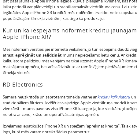
pat paša jaunākā Apple iPhone iegāde kļuvusi pieejama ikvienam, kas note
laika periodā var plānveidīgi un stabili atmaksāt viedtālruņa cenu. Lai uzzi
iegādāties Apple iPhone XR kredītā, mēs nolēmām izveidot nelielu apskatu
populārākajām tīmekļa vietnēm, kas tirgo šo produkciju.
Kur un kā iespējams noformēt kredītu jaunajam
Apple iPhone XR?
Mēs nolēmām vērsties pie interneta veikaliem, jo tur iespējams daudz vieg
atrast,
aprēķināt un salīdzināt
mums nepieciešamo lietu cenu. Ar kredīt
kalkulatora palīdzību mēs varējām ne tikai uzzināt Apple iPhone XR ikmēn
maksājuma apmēru, bet arī salīdzināt to ar tamlīdzīgiem piedāvājumiem ci
tīmekļa vietnēs.
RD Electronics
Samērā neuzkrītoša un saprotama tīmekļa vietne ar
kredītu kalkulatoru
un
tradicionāliem filtriem. Izvēlēties vajadzīgo Apple viedtālruņa modeli ir sa
vienkārši – mums paveras visa iPhone XR kategorija, kur viedtālruņi atšķir
no otra ar cenu, krāsu un operatīvās atmiņas apmēru.
Izvēlamies iepatikušos iPhone XR un spiežam “aprēķināt kredītā”. Tālāk atv
logs, kurā mēs varam noteikt šādus parametrus: