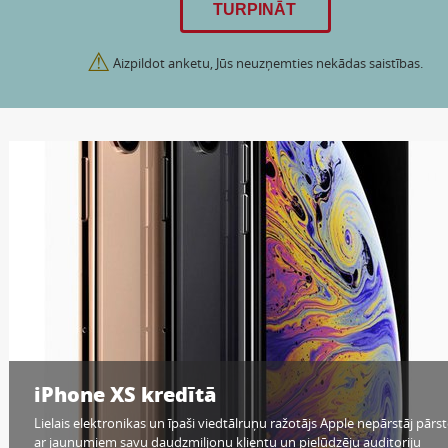
⚠
Aizpildot anketu, Jūs neuzņemties nekādas saistības.
iPhone XS kredītā
Lielais elektronikas un īpaši viedtālruņu ražotājs Apple nepārstāj pārst
ar jaunumiem savu daudzmiljonu klientu un pielūdzēju auditoriju