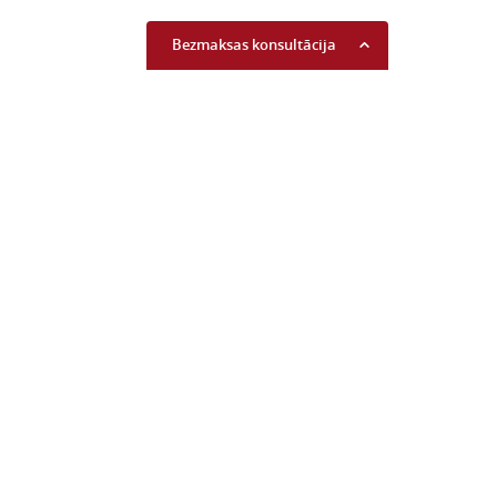
Bezmaksas konsultācija
Uzzini savu kredītreitingu
Lasīt vairāk...
Piekrītu komerciālo
piedāvājumu saņemšanai
Lasīt vairāk...