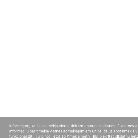
Informējam, ka šajā tīmekļa vietnē tiek izmantotas sīkdatnes. Sīkdatnes 
informāciju par tīmekļa vietnes apmeklējumiem un palīdz uzlabot tīmekļa v
funkcionalitāti. Turpinot lietot šo tīmekļa vietni, Jūs piekrītat sīkdatņu lie