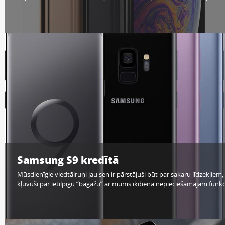
Samsung S9 kredītā
Mūsdienīgie viedtālruņi jau sen ir pārstājuši būt par sakaru līdzekļiem, t
kļuvuši par ietilpīgu “bagāžu” ar mums ikdienā nepieciešamajām funk