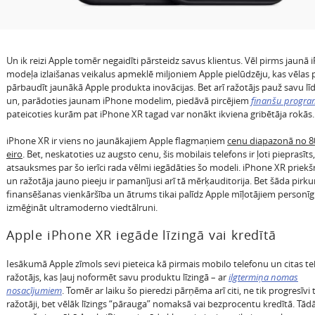
Un ik reizi Apple tomēr negaidīti pārsteidz savus klientus. Vēl pirms jaunā
modeļa izlaišanas veikalus apmeklē miljoniem Apple pielūdzēju, kas vēlas 
pārbaudīt jaunākā Apple produkta inovācijas. Bet arī ražotājs pauž savu lī
un, parādoties jaunam iPhone modelim, piedāvā pircējiem
finanšu progr
pateicoties kurām pat iPhone XR tagad var nonākt ikviena gribētāja rokās.
iPhone XR ir viens no jaunākajiem Apple flagmaņiem
cenu diapazonā no 8
eiro
. Bet, neskatoties uz augsto cenu, šis mobilais telefons ir ļoti pieprasīts
atsauksmes par šo ierīci rada vēlmi iegādāties šo modeli. iPhone XR priekš
un ražotāja jauno pieeju ir pamanījusi arī tā mērķauditorija. Bet šāda pirk
finansēšanas vienkāršība un ātrums tikai palīdz Apple mīļotājiem personīg
izmēģināt ultramoderno viedtālruni.
Apple iPhone XR iegāde līzingā vai kredītā
Iesākumā Apple zīmols sevi pieteica kā pirmais mobilo telefonu un citas t
ražotājs, kas ļauj noformēt savu produktu līzingā – ar
ilgtermiņa nomas
nosacījumiem
. Tomēr ar laiku šo pieredzi pārņēma arī citi, ne tik progresīvi
ražotāji, bet vēlāk līzings “pārauga” nomaksā vai bezprocentu kredītā. Tād