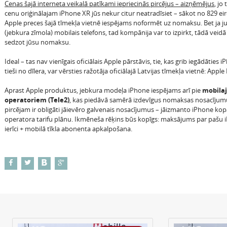
Cenas šajā interneta veikalā patīkami iepriecinās pircējus – aizņēmējus
, jo
cenu oriģinālajam iPhone XR jūs nekur citur neatradīsiet – sākot no 829 eir
Apple preces šajā tīmekļa vietnē iespējams noformēt uz nomaksu. Bet ja ju
(jebkura zīmola) mobilais telefons, tad kompānija var to izpirkt, tādā veidā 
sedzot jūsu nomaksu.
Ideal – tas nav vienīgais oficiālais Apple pārstāvis, tie, kas grib iegādāties 
tieši no dīlera, var vērsties ražotāja oficiālajā Latvijas tīmekļa vietnē: Apple 
Aprast Apple produktus, jebkura modeļa iPhone iespējams arī pie
mobila
operatoriem (Tele2)
, kas piedāvā samērā izdevīgus nomaksas nosacījum
pircējam ir obligāti jāievēro galvenais nosacījumus – jāizmanto iPhone kopā
operatora tarifu plānu. Ikmēneša rēķins būs kopīgs: maksājums par pašu 
ierīci + mobilā tīkla abonenta apkalpošana.