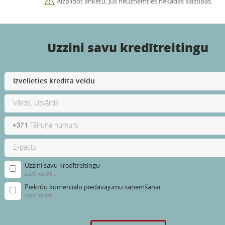
Aizpildot anketu, Jūs neuzņemties nekādas saistības.
Uzzini savu kredītreitingu
Uzzini savu kredītreitingu
Lasīt vairāk...
Piekrītu komerciālo piedāvājumu saņemšanai
Lasīt vairāk...