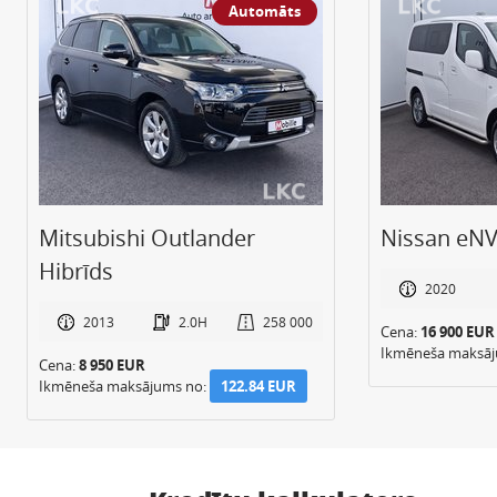
Automāts
Mitsubishi Outlander
Nissan eNV
Hibrīds
2020
2013
2.0H
258 000
Cena:
16 900 EUR
Ikmēneša maksā
Cena:
8 950 EUR
Ikmēneša maksājums no:
122.84 EUR