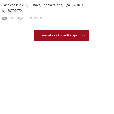
Lāčplēša iela 20A, 1. stāvs, Centra rajons, Rīga, LV-1011
80707070
INFO@LKCENTRS.LV
Bezmaksas konsultācija
Uzzini savu kredītreitingu
Lasīt vairāk...
Piekrītu komerciālo
piedāvājumu saņemšanai
Lasīt vairāk...