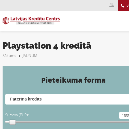
RU
8
Playstation 4 kredītā
Sākums
JAUNUMI
Pieteikuma forma
Summa (EUR):