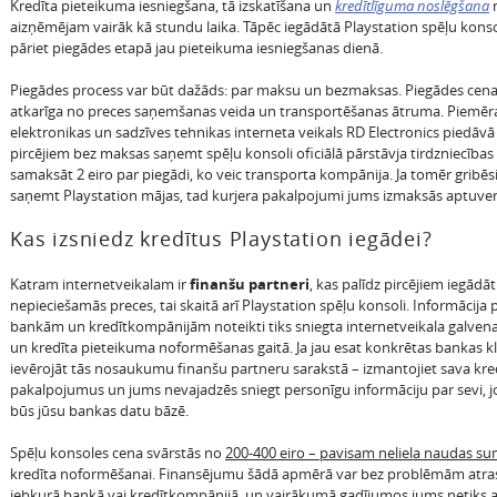
Kredīta pieteikuma iesniegšana, tā izskatīšana un
kredītlīguma noslēgšana
n
aizņēmējam vairāk kā stundu laika. Tāpēc iegādātā Playstation spēļu konso
pāriet piegādes etapā jau pieteikuma iesniegšanas dienā.
Piegādes process var būt dažāds: par maksu un bezmaksas. Piegādes cena 
atkarīga no preces saņemšanas veida un transportēšanas ātruma. Piemēr
elektronikas un sadzīves tehnikas interneta veikals RD Electronics piedāv
pircējiem bez maksas saņemt spēļu konsoli oficiālā pārstāvja tirdzniecības 
samaksāt 2 eiro par piegādi, ko veic transporta kompānija. Ja tomēr gribēs
saņemt Playstation mājas, tad kurjera pakalpojumi jums izmaksās aptuveni
Kas izsniedz kredītus Playstation iegādei?
Katram internetveikalam ir
finanšu partneri
, kas palīdz pircējiem iegādāt
nepieciešamās preces, tai skaitā arī Playstation spēļu konsoli. Informācija 
bankām un kredītkompānijām noteikti tiks sniegta internetveikala galvena
un kredīta pieteikuma noformēšanas gaitā. Ja jau esat konkrētas bankas kl
ievērojāt tās nosaukumu finanšu partneru sarakstā – izmantojiet sava kre
pakalpojumus un jums nevajadzēs sniegt personīgu informāciju par sevi, jo
būs jūsu bankas datu bāzē.
Spēļu konsoles cena svārstās no
200-400 eiro – pavisam neliela naudas 
kredīta noformēšanai. Finansējumu šādā apmērā var bez problēmām atra
jebkurā bankā vai kredītkompānijā, un vairākumā gadījumos jums netiks at