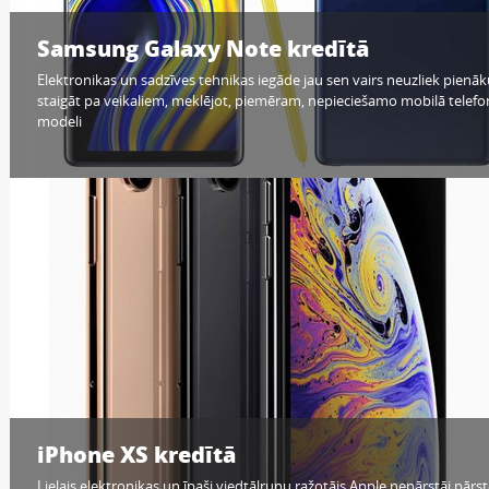
Samsung Galaxy Note kredītā
Elektronikas un sadzīves tehnikas iegāde jau sen vairs neuzliek pien
staigāt pa veikaliem, meklējot, piemēram, nepieciešamo mobilā telefo
modeli
iPhone XS kredītā
Lielais elektronikas un īpaši viedtālruņu ražotājs Apple nepārstāj pārst