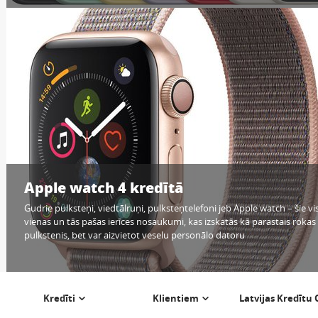
Apple watch 4 kredītā
Gudrie pulksteņi, viedtālruņi, pulksteņtelefoni jeb Apple watch – šie visi
vienas un tās pašas ierīces nosaukumi, kas izskatās kā parastais rokas
pulkstenis, bet var aizvietot veselu personālo datoru
Kredīti
Klientiem
Latvijas Kredītu