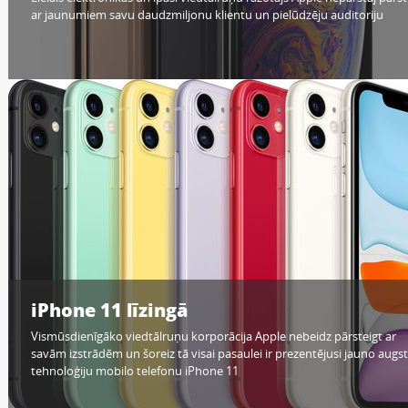
ar jaunumiem savu daudzmiljonu klientu un pielūdzēju auditoriju
iPhone 11 līzingā
Vismūsdienīgāko viedtālruņu korporācija Apple nebeidz pārsteigt ar
savām izstrādēm un šoreiz tā visai pasaulei ir prezentējusi jauno augs
tehnoloģiju mobilo telefonu iPhone 11