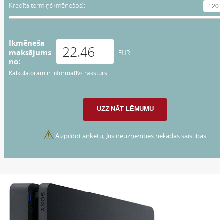
Kredīta termiņš (mēnešos):
Ikmēneša
maksājums
EUR
no:
Kalkulatoram ir informatīvs raksturs
⚠
Aizpildot anketu, Jūs neuzņemties nekādas saistības.