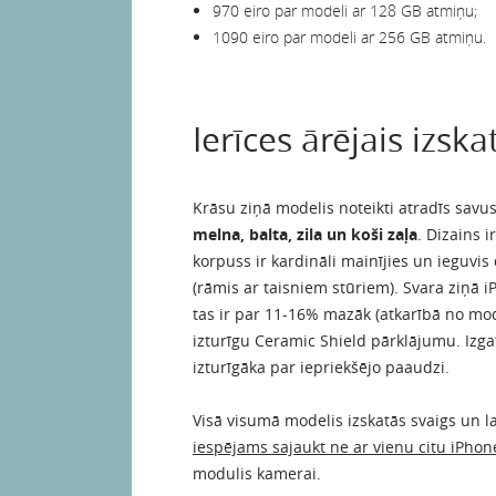
970 eiro par modeli ar 128 GB atmiņu;
1090 eiro par modeli ar 256 GB atmiņu.
Ierīces ārējais izska
Krāsu ziņā modelis noteikti atradīs savus
melna, balta, zila un koši zaļa
. Dizains i
korpuss ir kardināli mainījies un ieguv
(rāmis ar taisniem stūriem). Svara ziņā i
tas ir par 11-16% mazāk (atkarībā no mode
izturīgu Ceramic Shield pārklājumu. Izgata
izturīgāka par iepriekšējo paaudzi.
Visā visumā modelis izskatās svaigs un l
iespējams sajaukt ne ar vienu citu iPho
modulis kamerai.