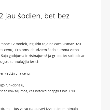
2 jau šodien, bet bez
 iPhone 12 modeli, ieguldīt tajā nāksies vismaz 920
des cenu). Protams, daudziem šāda summa vienā
ā gadījumā ir risinājums! Ja gribat iet soli solī ar
ugsto tehnoloģiju ierīci:
par viedtālruņa cenu,
īgo funkcionālu,
neša maksājumos, kas noteikti neapgrūtinās jūsu
jums – jūs varat patstāvīgi izvēlēties minimālā