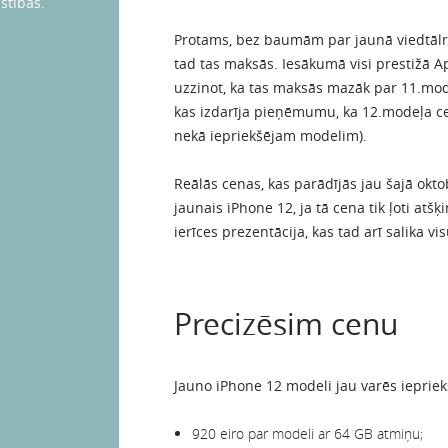
stības.
Protams, bez baumām par jaunā viedtālru
tad tas maksās. Iesākumā visi prestižā A
uzzinot, ka tas maksās mazāk par 11.mode
kas izdarīja pieņēmumu, ka 12.modeļa cen
nekā iepriekšējam modelim).
Reālās cenas, kas parādījās jau šajā oktob
jaunais iPhone 12, ja tā cena tik ļoti atš
ierīces prezentācija, kas tad arī salika vi
Precizēsim cenu
Jauno iPhone 12 modeli jau varēs ieprie
920 eiro par modeli ar 64 GB atmiņu;