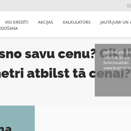
R
VISI KREDĪTI
AKCIJAS
KALKULATORS
JAUTĀJUMI UN 
RDOŠANA
isno savu cenu? Cik l
Informējam, ka
informāciju pa
funkcionalitāti
tri atbilst tā cenai?
www.lkcentrs.lv
ma