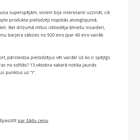
ņa superspējām, visiem bija interesanti uzzināt, cik
pple produkta pielūdzēji nopūtās atvieglojumā,
li. Bet drīzumā mītus izkliedēja ķīniešu insaideri,
u barjera sāksies no 920 eiro (par 40 eiro vairāk
rī, pārsteidza pielūdzējus vēl vairāk! Uz ko ir spējīgs
ķiras no solītās? 13.oktobra vakarā notika jaunās
sus punktus uz “i”.
kšpasūtīt
par šādu cenu
: