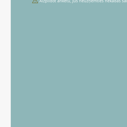
⚠
Aizpildot anketu, Jūs neuzņemties nekādas sai