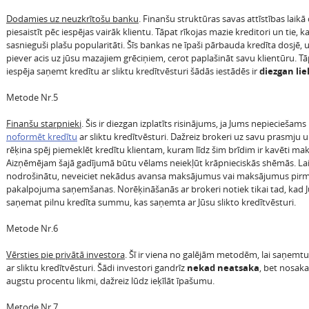
Dodamies uz neuzkrītošu banku
. Finanšu struktūras savas attīstības laikā
piesaistīt pēc iespējas vairāk klientu. Tāpat rīkojas mazie kreditori un tie, k
sasnieguši plašu popularitāti. Šīs bankas ne īpaši pārbauda kredīta dosjē, u
piever acis uz jūsu mazajiem grēciņiem, cerot paplašināt savu klientūru. Tā
iespēja saņemt kredītu ar sliktu kredītvēsturi šādās iestādēs ir
diezgan lie
Metode Nr.5
Finanšu starpnieki
. Šis ir diezgan izplatīts risinājums, ja Jums nepieciešams
noformēt kredītu
ar sliktu kredītvēsturi. Dažreiz brokeri uz savu prasmju 
rēķina spēj piemeklēt kredītu klientam, kuram līdz šim brīdim ir kavēti ma
Aizņēmējam šajā gadījumā būtu vēlams neiekļūt krāpnieciskās shēmās. Lai
nodrošinātu, neveiciet nekādus avansa maksājumus vai maksājumus pir
pakalpojuma saņemšanas. Norēķināšanās ar brokeri notiek tikai tad, kad J
saņemat pilnu kredīta summu, kas saņemta ar Jūsu slikto kredītvēsturi.
Metode Nr.6
Vērsties pie privātā investora
. Šī ir viena no galējām metodēm, lai saņemtu
ar sliktu kredītvēsturi. Šādi investori gandrīz
nekad neatsaka
, bet nosak
augstu procentu likmi, dažreiz lūdz ieķīlāt īpašumu.
Metode Nr.7