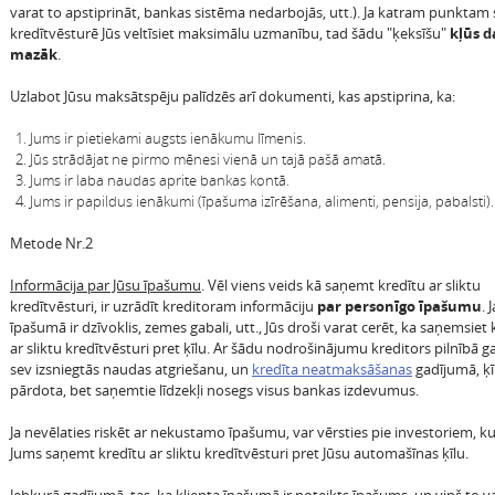
varat to apstiprināt, bankas sistēma nedarbojās, utt.). Ja katram punktam
kredītvēsturē Jūs veltīsiet maksimālu uzmanību, tad šādu "ķeksīšu"
kļūs 
mazāk
.
Uzlabot Jūsu maksātspēju palīdzēs arī dokumenti, kas apstiprina, ka:
Jums ir pietiekami augsts ienākumu līmenis.
Jūs strādājat ne pirmo mēnesi vienā un tajā pašā amatā.
Jums ir laba naudas aprite bankas kontā.
Jums ir papildus ienākumi (īpašuma izīrēšana, alimenti, pensija, pabalsti).
Metode Nr.2
Informācija par Jūsu īpašumu
. Vēl viens veids kā saņemt kredītu ar sliktu
kredītvēsturi, ir uzrādīt kreditoram informāciju
par personīgo īpašumu
. 
īpašumā ir dzīvoklis, zemes gabali, utt., Jūs droši varat cerēt, ka saņemsiet 
ar sliktu kredītvēsturi pret ķīlu. Ar šādu nodrošinājumu kreditors pilnībā g
sev izsniegtās naudas atgriešanu, un
kredīta neatmaksāšanas
gadījumā, ķīl
pārdota, bet saņemtie līdzekļi nosegs visus bankas izdevumus.
Ja nevēlaties riskēt ar nekustamo īpašumu, var vērsties pie investoriem, ku
Jums saņemt kredītu ar sliktu kredītvēsturi pret Jūsu automašīnas ķīlu.