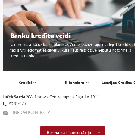
Banku kredītu veidi
Ja ņem vērā, ka uz katru planētas Zeme iedzīvotāju ir vidēji 3 kredītkar
tad grūti iedomāties cilvēku, kurš kaut reizi dzīvē nebūtu noformējis
kredītu bankā
Kredīti
Klientiem
Latvijas Kredītu
Lāčplēša iela 20A, 1. stāvs, Centra rajons, Rīga, LV-1011
80707070
INFO@LKCENTRS.LV
Bezmaksas konsultācija