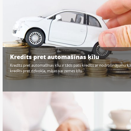
Kredīts pret automašīnas ķīlu
Kredīts pret automašīnas ķīlu ir tāds pats kredīts ar nodrošinājumu kā
kredīts pret dzīvokļa, mājas vai zemes ķīlu