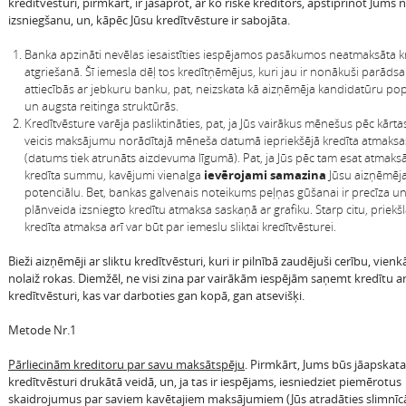
kredītvēsturi, pirmkārt, ir jāsaprot, ar ko riskē kreditors, apstiprinot Jums
izsniegšanu, un, kāpēc Jūsu kredītvēsture ir sabojāta.
Banka apzināti nevēlas iesaistīties iespējamos pasākumos neatmaksāta k
atgriešanā. Šī iemesla dēļ tos kredītņēmējus, kuri jau ir nonākuši parādsa
attiecībās ar jebkuru banku, pat, neizskata kā aizņēmēja kandidatūru po
un augsta reitinga struktūrās.
Kredītvēsture varēja pasliktināties, pat, ja Jūs vairākus mēnešus pēc kārt
veicis maksājumu norādītajā mēneša datumā iepriekšējā kredīta atmaksas
(datums tiek atrunāts aizdevuma līgumā). Pat, ja Jūs pēc tam esat atmaksā
kredīta summu, kavējumi vienalga
ievērojami samazina
Jūsu aizņēmēj
potenciālu. Bet, bankas galvenais noteikums peļņas gūšanai ir precīza u
plānveida izsniegto kredītu atmaksa saskaņā ar grafiku. Starp citu, priekšl
kredīta atmaksa arī var būt par iemeslu sliktai kredītvēsturei.
Bieži aizņēmēji ar sliktu kredītvēsturi, kuri ir pilnībā zaudējuši cerību, vienk
nolaiž rokas. Diemžēl, ne visi zina par vairākām iespējām saņemt kredītu ar
kredītvēsturi, kas var darboties gan kopā, gan atsevišķi.
Metode Nr.1
Pārliecinām kreditoru par savu maksātspēju
. Pirmkārt, Jums būs jāapskat
kredītvēsturi drukātā veidā, un, ja tas ir iespējams, iesniedziet piemērotus
skaidrojumus par saviem kavētajiem maksājumiem (Jūs atradāties slimnīc