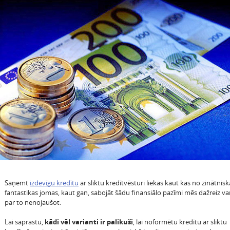
Saņemt
izdevīgu kredītu
ar sliktu kredītvēsturi liekas kaut kas no zinātnisk
fantastikas jomas, kaut gan, sabojāt šādu finansiālo pazīmi mēs dažreiz va
par to nenojaušot.
Lai saprastu,
kādi vēl varianti ir palikuši
, lai noformētu kredītu ar sliktu