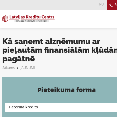
RU
8
Kā saņemt aizņēmumu ar
pieļautām finansiālām kļūdā
pagātnē
Sākums
JAUNUMI
Pieteikuma forma