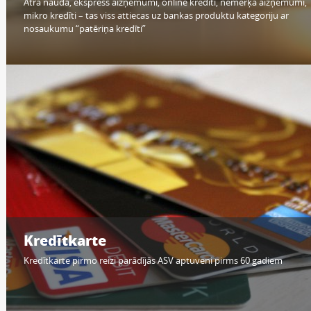
Ātra nauda, ekspress aizņēmumi, online kredīti, nemērķa aizņēmumi,
mikro kredīti – tas viss attiecas uz bankas produktu kategoriju ar
nosaukumu “patēriņa kredīti”
Kredītkarte
Kredītkarte pirmo reizi parādījās ASV aptuveni pirms 60 gadiem