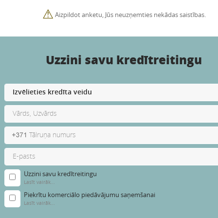
⚠
Aizpildot anketu, Jūs neuzņemties nekādas saistības.
Uzzini savu kredītreitingu
Uzzini savu kredītreitingu
Lasīt vairāk...
Piekrītu komerciālo piedāvājumu saņemšanai
Lasīt vairāk...