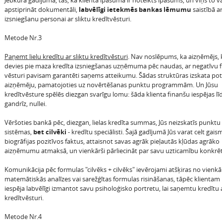
Jebkurā gadījumā, tas, ka klienta īpašumā ir noteikts īpašums, un viņš to v
apstiprināt dokumentāli,
labvēlīgi ietekmēs bankas lēmumu
saistībā a
izsniegšanu personai ar sliktu kredītvēsturi.
Metode Nr.3
Paņemt lielu kredītu ar sliktu kredītvēsturi
. Nav noslēpums, ka aizņēmējs, 
devies pie maza kredīta izsniegšanas uzņēmuma pēc naudas, ar negatīvu 
vēsturi pavisam garantēti saņems atteikumu. Šādas struktūras izskata pot
aizņēmēju, pamatojoties uz novērtēšanas punktu programmām. Un Jūsu
kredītvēsture spēlēs diezgan svarīgu lomu: šāda klienta finanšu iespējas lī
gandrīz, nullei.
Vēršoties bankā pēc, diezgan, lielas kredīta summas, Jūs neizskatīs punktu
sistēmas,
bet cilvēki
- kredītu speciālisti. Šajā gadījumā Jūs varat celt gai
biogrāfijas pozitīvos faktus, attaisnot savas agrāk pieļautās kļūdas agrāko
aizņēmumu atmaksā, un vienkārši pārliecināt par savu uzticamību konkrēta
Komunikācija pēc formulas "cilvēks + cilvēks" ievērojami atšķiras no vienkā
matemātiskās analīzes vai sarežģītas formulas risināšanas, tāpēc klientam
iespēja labvēlīgi izmantot savu psiholoģisko portretu, lai saņemtu kredītu a
kredītvēsturi.
Metode Nr.4