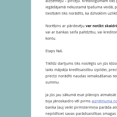
aizņēmēju – pircēju. Kredītlīgumam tiks 
iegādājamā nekustamā īpašuma veidā, pa
tiesībām tiks norādīts, ka dzīvoklim uzli
Norēķins ar pārdevēju
var notikt skaidr
vai ar bankas seifa palīdzību, vai kredit
kontu.
Etaps №6.
Tiklīdz darījums tiks noslēgts un jūs kļūsi
laiks mājokļa kredītsaistību izpildei, pre
precīzi norādīti naudas iemaksāšanas t
summu.
Ja jūs jau sākumā esat plānojis atmaksāt
bija jānoskaidro vēl pirms
aizņēmuma n
banka ļauj veikt pirmstermiņa parāda atm
nepildīsiet savas parādsaistības smagas 