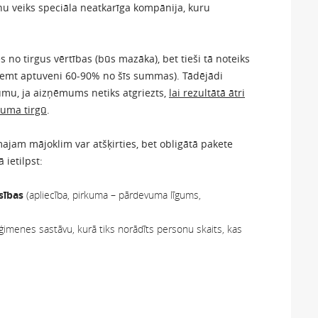
nu veiks speciāla neatkarīga kompānija, kuru
s no tirgus vērtības (būs mazāka), bet tieši tā noteiks
ņemt aptuveni 60-90% no šīs summas). Tādējādi
umu, ja aizņēmums netiks atgriezts,
lai rezultātā ātri
šuma tirgū
.
jam mājoklim var atšķirties, bet obligātā pakete
 ietilpst:
sības
(apliecība, pirkuma – pārdevuma līgums,
 ģimenes sastāvu, kurā tiks norādīts personu skaits, kas