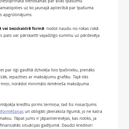
piestiprināta vienošanās par ķīlas īpašumu
matojoties uz ko jaunajā apliecībā par īpašuma
kts apgrūtinājums.
ā vai bezskaidrā formā
: nodot naudu no rokas rokā
ors pats var pārskaitīt vajadzīgo summu uz pārdevēja
et par ilgi gaidītā dzīvokļa īsto īpašnieku, pienāks
cīzāk, iepazīties ar maksājumu grafiku. Tajā tiks
ermiņi, norādot minimālo ikmēneša maksājuma
 mājokļa kredītu pirms termiņa, tad šis nosacījums
oformēšanas
un obligāti jāieraksta līgumā, jo ne katra
aksu. Tāpat jums ir jāpainteresējas, kas notiks, ja
finansiālās situācijas gadījumā. Daudzi kreditori