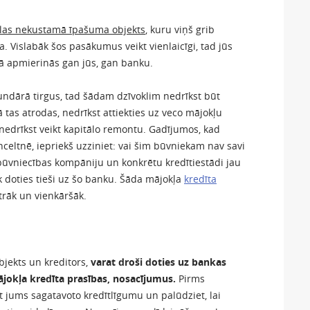
ēlas nekustamā īpašuma objekts
, kuru viņš grib
 Vislabāk šos pasākumus veikt vienlaicīgi, tad jūs
bā apmierinās gan jūs, gan banku.
undārā tirgus, tad šādam dzīvoklim nedrīkst būt
tas atrodas, nedrīkst attiekties uz veco mājokļu
ā nedrīkst veikt kapitālo remontu. Gadījumos, kad
celtnē, iepriekš uzziniet: vai šim būvniekam nav savi
 būvniecības kompāniju un konkrētu kredītiestādi jau
k doties tieši uz šo banku. Šāda mājokļa
kredīta
rāk un vienkāršāk.
bjekts un kreditors,
varat droši doties uz bankas
mājokļa kredīta prasības, nosacījumus.
Pirms
 jums sagatavoto kredītlīgumu un palūdziet, lai