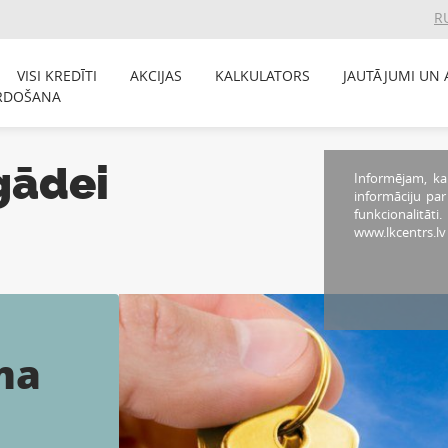
R
VISI KREDĪTI
AKCIJAS
KALKULATORS
JAUTĀJUMI UN 
RDOŠANA
gādei
Informējam, ka
informāciju pa
funkcionalitāti
www.lkcentrs.lv
ma