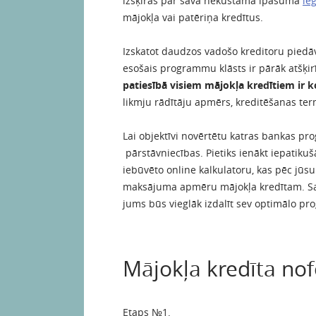
izšķiras par sava nekustamā īpašuma
ie
mājokļa vai patēriņa kredītus.
Izskatot daudzos vadošo kreditoru pied
esošais programmu klāsts ir pārāk atšķirī
patiesībā visiem mājokļa kredītiem ir 
likmju rādītāju apmērs, kreditēšanas te
Lai objektīvi novērtētu katras bankas p
pārstāvniecības. Pietiks ienākt iepatikuš
iebūvēto online kalkulatoru, kas pēc jūs
maksājuma apmēru mājokļa kredītam. S
jums būs vieglāk izdalīt sev optimālo pr
Mājokļa kredīta no
Etaps №1.