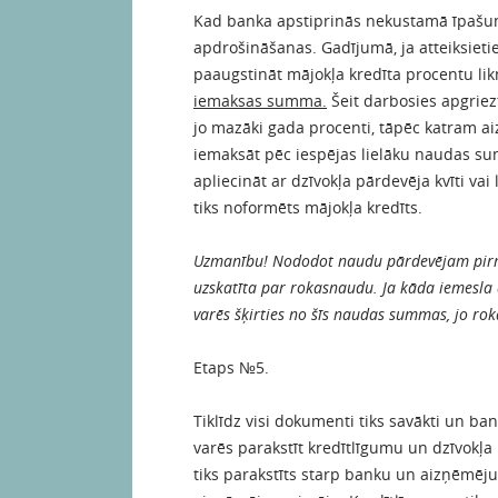
Kad banka apstiprinās nekustamā īpašu
apdrošināšanas. Gadījumā, ja atteiksiet
paaugstināt mājokļa kredīta procentu li
iemaksas summa.
Šeit darbosies apgriez
jo mazāki gada procenti, tāpēc katram a
iemaksāt pēc iespējas lielāku naudas s
apliecināt ar dzīvokļa pārdevēja kvīti va
tiks noformēts mājokļa kredīts.
Uzmanību! Nododot naudu pārdevējam pirmā
uzskatīta par rokasnaudu. Ja kāda iemesla 
varēs šķirties no šīs naudas summas, jo rok
Etaps №5.
Tiklīdz visi dokumenti tiks savākti un b
varēs parakstīt kredītlīgumu un dzīvok
tiks parakstīts starp banku un aizņēmēju 