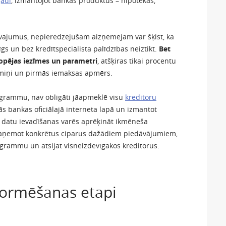
gādi
, izmantojot bankas produktus – hipotēkas,
āvājumus, nepieredzējušam aizņēmējam var šķist, ka
gs un bez kredītspeciālista palīdzības neiztikt.
Bet
kopējas iezīmes un parametri
, atšķiras tikai procentu
rmiņi un pirmās iemaksas apmērs.
rogrammu, nav obligāti jāapmeklē visu
kreditoru
ās bankas oficiālajā interneta lapā un izmantot
u datu ievadīšanas varēs aprēķināt ikmēneša
aņemot konkrētus ciparus dažādiem piedāvājumiem,
ogrammu un atsijāt visneizdevīgākos kreditorus.
formēšanas etapi