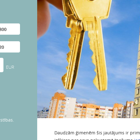
EUR
stības.
Daudzām ģimenēm šis jautājums ir primā