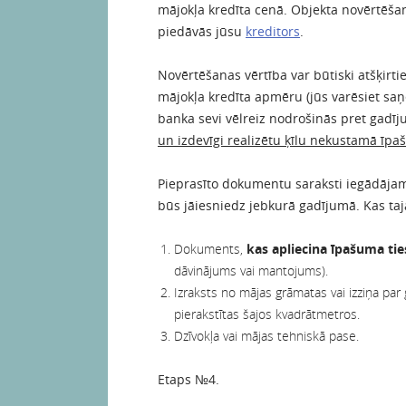
mājokļa kredīta cenā. Objekta novērtēša
piedāvās jūsu
kreditors
.
Novērtēšanas vērtība var būtiski atšķirtie
mājokļa kredīta apmēru (jūs varēsiet sa
banka sevi vēlreiz nodrošinās pret gadīj
un izdevīgi realizētu ķīlu nekustamā īpa
Pieprasīto dokumentu saraksti iegādājama
būs jāiesniedz jebkurā gadījumā. Kas tajā
Dokuments,
kas apliecina īpašuma tie
dāvinājums vai mantojums).
Izraksts no mājas grāmatas vai izziņa par
pierakstītas šajos kvadrātmetros.
Dzīvokļa vai mājas tehniskā pase.
Etaps №4.