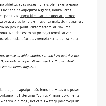
ma objektu, abas puses nonāks pie nākamā etapa –
ies no šāda pakalpojuma iegādes, banka varēs
kmi par 1-2%.
Tāpat likmi var ietekmēt arī pirmās
tā proporcija: jo lielāks ir avansa maksājuma apmērs,
izņēmējam ir jābūt ieinteresētam jau sākumā
ummu. Naudas esamību pirmajai iemaksai var
i līdzekļu ieskaitīšanu aizņēmēja kontā bankā, kurā
s iemaksas veidā, naudas summa kvītī nedrīkst tikt
dēļ nevarēsiet noformēt mājokļa kredītu, aizņēmējs
asnauda netiek atgriezta!
anka pieņems apstiprinošu lēmumu, visas trīs puses
ļa pirkuma – pārdevuma līgumu. Pirmais dokuments
– dzīvokļa pircēju, bet otrais – starp pārdevēju un