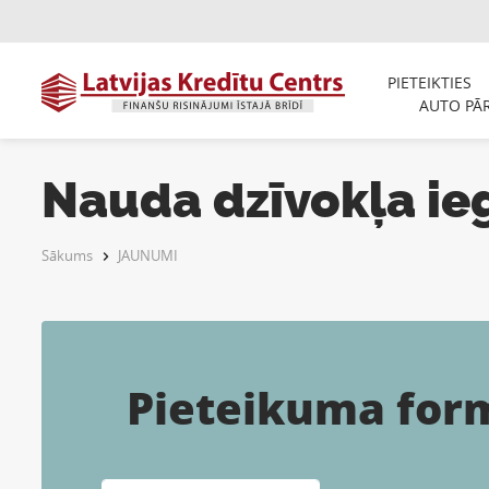
PIETEIKTIES
AUTO PĀ
Nauda dzīvokļa ie
Sākums
JAUNUMI
Pieteikuma for