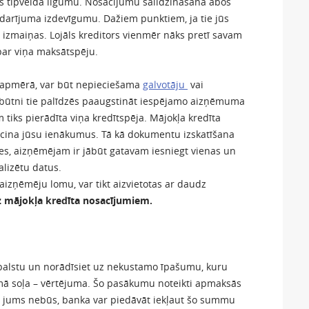
as tipveida līgumu. Nosacījumu salīdzināšana abos
 darījuma izdevīgumu. Dažiem punktiem, ja tie jūs
i izmaiņas. Lojāls kreditors vienmēr nāks pretī savam
par viņa maksātspēju.
ā apmērā, var būt nepieciešama
galvotāju
vai
ātbūtni tie palīdzēs paaugstināt iespējamo aizņēmuma
tiks pierādīta viņa kredītspēja. Mājokļa kredīta
ecina jūsu ienākumus. Tā kā dokumentu izskatīšana
ies, aizņēmējam ir jābūt gatavam iesniegt vienas un
alizētu datus.
zaizņēmēju lomu, var tikt aizvietotas ar daudz
uz mājokļa kredīta nosacījumiem.
atbalstu un norādīsiet uz nekustamo īpašumu, kuru
kamā soļa – vērtējuma. Šo pasākumu noteikti apmaksās
m jums nebūs, banka var piedāvāt iekļaut šo summu