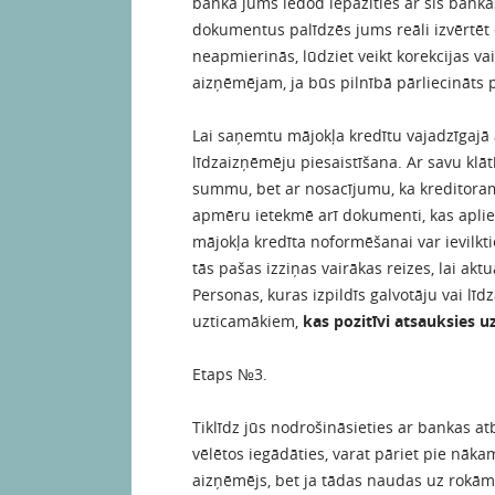
banka jums iedod iepazīties ar šīs bank
dokumentus palīdzēs jums reāli izvērtēt
neapmierinās, lūdziet veikt korekcijas va
aizņēmējam, ja būs pilnībā pārliecināts 
Lai saņemtu mājokļa kredītu vajadzīgaj
līdzaizņēmēju piesaistīšana. Ar savu kl
summu, bet ar nosacījumu, ka kreditoram 
apmēru ietekmē arī dokumenti, kas apli
mājokļa kredīta noformēšanai var ievilkt
tās pašas izziņas vairākas reizes, lai aktu
Personas, kuras izpildīs galvotāju vai līd
uzticamākiem,
kas pozitīvi atsauksies 
Etaps №3.
Tiklīdz jūs nodrošināsieties ar bankas 
vēlētos iegādāties, varat pāriet pie nā
aizņēmējs, bet ja tādas naudas uz rokā