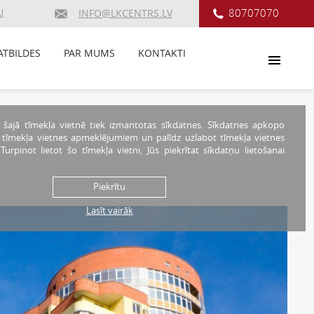
U
80707070
INFO@LKCENTRS.LV
ATBILDES
PAR MUMS
KONTAKTI
 šajā tīmekļa vietnē tiek izmantotas sīkdatnes. Sīkdatnes apkopo
r tīmekļa vietnes apmeklējumiem un palīdz uzlabot tīmekļa vietnes
. Turpinot lietot šo tīmekļa vietni, Jūs piekrītat sīkdatņu lietošanai
Piekrītu
Lasīt vairāk