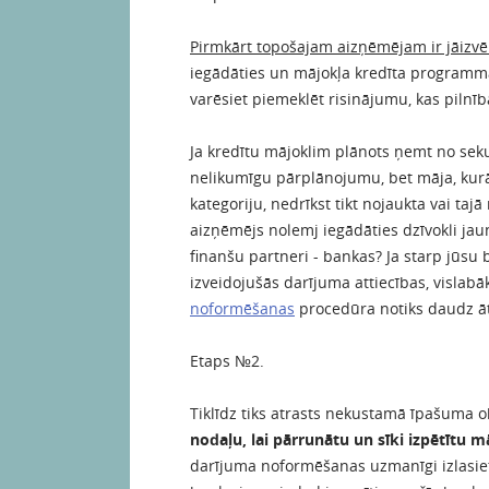
Pirmkārt topošajam aizņēmējam ir jāizv
iegādāties un mājokļa kredīta programma.
varēsiet piemeklēt risinājumu, kas pilnī
Ja kredītu mājoklim plānots ņemt no sek
nelikumīgu pārplānojumu, bet māja, kurā 
kategoriju, nedrīkst tikt nojaukta vai taj
aizņēmējs nolemj iegādāties dzīvokli jaun
finanšu partneri - bankas? Ja starp jūsu
izveidojušās darījuma attiecības, vislabā
noformēšanas
procedūra notiks daudz āt
Etaps №2.
Tiklīdz tiks atrasts nekustamā īpašuma o
nodaļu, lai pārrunātu un sīki izpētītu 
darījuma noformēšanas uzmanīgi izlasiet