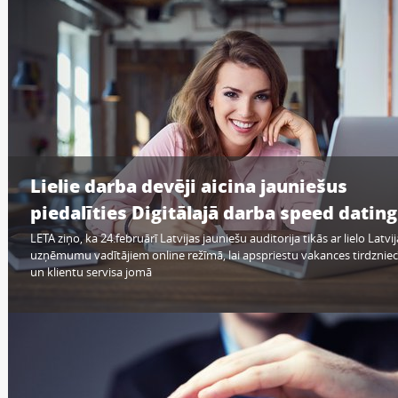
Lielie darba devēji aicina jauniešus
piedalīties Digitālajā darba speed dating
LETA ziņo, ka 24.februārī Latvijas jauniešu auditorija tikās ar lielo Latvi
uzņēmumu vadītājiem online režīmā, lai apspriestu vakances tirdzniec
un klientu servisa jomā