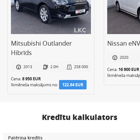
Mitsubishi Outlander
Nissan eNV
Hibrīds
2020
2013
2.0H
258 000
Cena:
16 900 EUR
Ikmēneša maksā
Cena:
8 950 EUR
Ikmēneša maksājums no:
122.84 EUR
Kredītu kalkulators