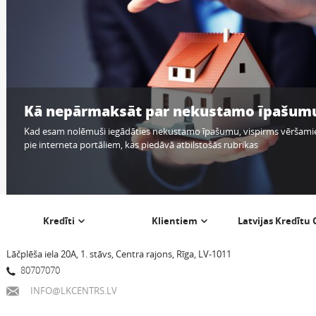
Kā nepārmaksāt par nekustamo īpašum
Kad esam nolēmuši iegādāties nekustamo īpašumu, vispirms vēršami
pie interneta portāliem, kas piedāvā atbilstošās rubrikas
Kredīti
Klientiem
Latvijas Kredītu
Lāčplēša iela 20A, 1. stāvs, Centra rajons, Rīga, LV-1011
80707070
INFO@LKCENTRS.LV