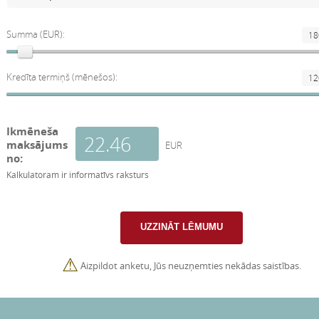
Summa (EUR):
Kredīta termiņš (mēnešos):
Ikmēneša
maksājums
EUR
no:
Kalkulatoram ir informatīvs raksturs
⚠
Aizpildot anketu, Jūs neuzņemties nekādas saistības.