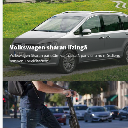
Volkswagen sharan līzingā
Volkswagen Sharan patiešām var uzskatīt par vienu no mūsdienu
minivenu priekštečiem