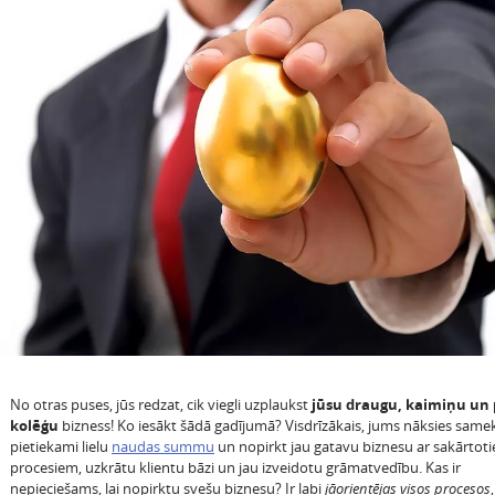
No otras puses, jūs redzat, cik viegli uzplaukst
jūsu draugu, kaimiņu un 
kolēģu
bizness! Ko iesākt šādā gadījumā? Visdrīzākais, jums nāksies same
pietiekami lielu
naudas summu
un nopirkt jau gatavu biznesu ar sakārtot
procesiem, uzkrātu klientu bāzi un jau izveidotu grāmatvedību. Kas ir
nepieciešams, lai nopirktu svešu biznesu? Ir labi
jāorientējas visos procesos
,