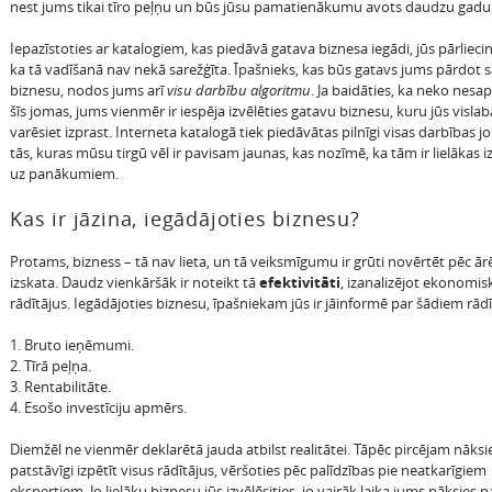
nest jums tikai tīro peļņu un būs jūsu pamatienākumu avots daudzu gad
Iepazīstoties ar katalogiem, kas piedāvā gatava biznesa iegādi, jūs pārliecin
ka tā vadīšanā nav nekā sarežģīta. Īpašnieks, kas būs gatavs jums pārdot 
biznesu, nodos jums arī
visu darbību algoritmu
. Ja baidāties, ka neko nesa
šīs jomas, jums vienmēr ir iespēja izvēlēties gatavu biznesu, kuru jūs visla
varēsiet izprast. Interneta katalogā tiek piedāvātas pilnīgi visas darbības j
tās, kuras mūsu tirgū vēl ir pavisam jaunas, kas nozīmē, ka tām ir lielākas 
uz panākumiem.
Kas ir jāzina, iegādājoties biznesu?
Protams, bizness – tā nav lieta, un tā veiksmīgumu ir grūti novērtēt pēc ār
izskata. Daudz vienkāršāk ir noteikt tā
efektivitāti
, izanalizējot ekonomis
rādītājus. Iegādājoties biznesu, īpašniekam jūs ir jāinformē par šādiem rādī
1. Bruto ieņēmumi.
2. Tīrā peļņa.
3. Rentabilitāte.
4. Esošo investīciju apmērs.
Diemžēl ne vienmēr deklarētā jauda atbilst realitātei. Tāpēc pircējam nāksi
patstāvīgi izpētīt visus rādītājus, vēršoties pēc palīdzības pie neatkarīgiem
ekspertiem.
Jo lielāku biznesu jūs izvēlēsities, jo vairāk laika jums nāksies p