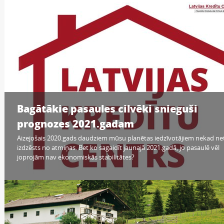
Bagātākie pasaules cilvēki snieguši
prognozes 2021.gadam
Aizejošais 2020.gads daudziem mūsu planētas iedzīvotājiem nekad ne
izdzēsts no atmiņas. Bet ko sagaidīt jaunajā 2021.gadā, jo pasaulē vēl
joprojām nav ekonomiskās stabilitātes?