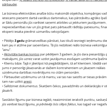
pārbaudei
.
Lai biznesa efektivitātes analīze būtu maksimāli objektīva, kompānijas vad
ieteicams pieņemt darbā vairākus darbiniekus, kas pārstāvētu agrāko īpaš
ar šādu personālu jūs varēsiet saņemt atbildes uz jebkuriem jautājumiem. 
nepieciešamības nav un jūs gribat pats pārbaudīt rādītāju patiesumu, fin
eksperti iesaka pievērst uzmanību sekojošajam:
• Pēdējo
3 gadu
grāmatvedības pārskati, kas tikuši iesniegti ieņēmumu di
kam jau ir atzīme par saņemšanu. Tā jūs redzēsiet reālo biznesa veiksmīg
“ainu”.
•
Aktivitāte bankas kontos
par pēdējiem 3 gadiem. Ja jūs dara piesardzīgu pā
maksājumi, jūs uzreiz varat uzdot jautājumus esošajam uzņēmuma īpašn
• Klientu bāze. Tajā ir jāietilpst kā piegādātājiem, tā arī klientiem. Ideālā var
jums ir personīgi jāsazvanās ar dažiem kontrahentiem un jāsaņem reālais
uzņēmuma darbības novērtējums no citām personām.
• Pārbaudiet uzņēmumu un tā mantu, vai tas nav saistīts ar tiesas prāvām
tam nav uzlikti
aresti
.
• Salīdziniet dokumentus. Skaitļiem čekos, pavadzīmēs un deklarācijās ir ob
jāsakrīt.
Sastādot līgumu par biznesa iegādi, neaizmirstiet ierakstīt punktu, saskaņ
jūs varēsiet lauzt līgumu, ja pārdevējs būs slēpis faktus
, kas tagad var negatīv