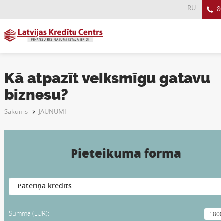
RU
8
Kā atpazīt veiksmīgu gatavu
biznesu?
Sākums
JAUNUMI
Pieteikuma forma
Summa (EUR):