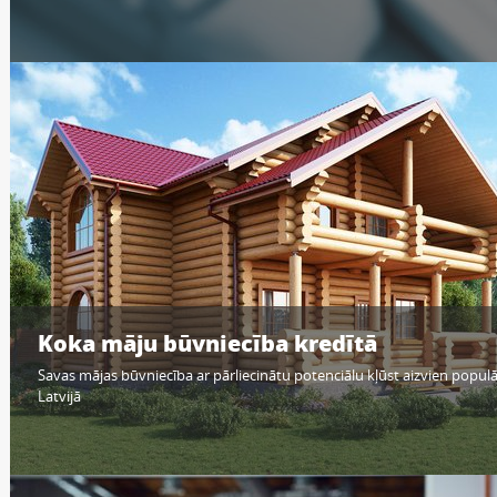
Koka māju būvniecība kredītā
Savas mājas būvniecība ar pārliecinātu potenciālu kļūst aizvien popul
Latvijā