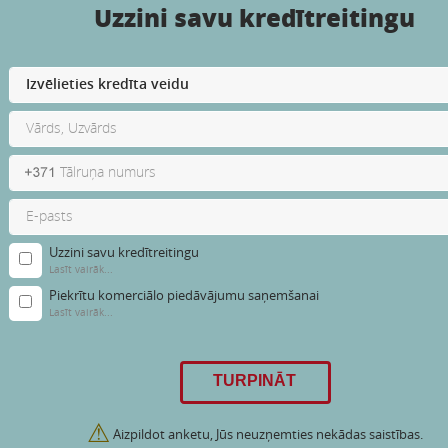
Uzzini savu kredītreitingu
Uzzini savu kredītreitingu
Lasīt vairāk...
Piekrītu komerciālo piedāvājumu saņemšanai
Lasīt vairāk...
⚠
Aizpildot anketu, Jūs neuzņemties nekādas saistības.