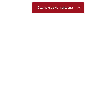
Bezmaksas konsultācija
Uzzini savu kredītreitingu
Lasīt vairāk...
Piekrītu komerciālo
piedāvājumu saņemšanai
Lasīt vairāk...