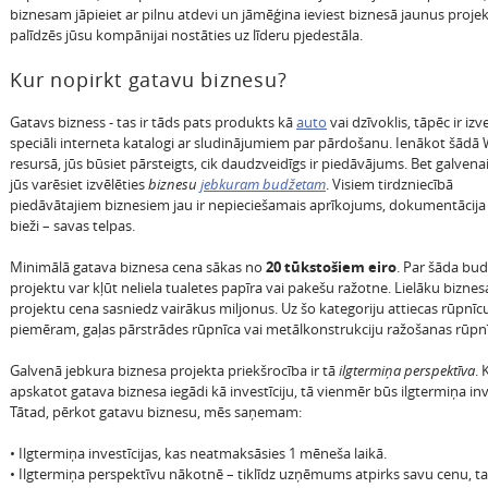
biznesam jāpieiet ar pilnu atdevi un jāmēģina ieviest biznesā jaunus projek
palīdzēs jūsu kompānijai nostāties uz līderu pjedestāla.
Kur nopirkt gatavu biznesu?
Gatavs bizness - tas ir tāds pats produkts kā
auto
vai dzīvoklis, tāpēc ir izv
speciāli interneta katalogi ar sludinājumiem par pārdošanu. Ienākot šādā
resursā, jūs būsiet pārsteigts, cik daudzveidīgs ir piedāvājums. Bet galvenai
jūs varēsiet izvēlēties
biznesu
jebkuram budžetam
. Visiem tirdzniecībā
piedāvātajiem biznesiem jau ir nepieciešamais aprīkojums, dokumentācija 
bieži – savas telpas.
Minimālā gatava biznesa cena sākas no
20 tūkstošiem eiro
. Par šāda bu
projektu var kļūt neliela tualetes papīra vai pakešu ražotne. Lielāku biznes
projektu cena sasniedz vairākus miljonus. Uz šo kategoriju attiecas rūpnīc
piemēram, gaļas pārstrādes rūpnīca vai metālkonstrukciju ražošanas rūpnī
Galvenā jebkura biznesa projekta priekšrocība ir tā
ilgtermiņa perspektīva
. 
apskatot gatava biznesa iegādi kā investīciju, tā vienmēr būs ilgtermiņa inve
Tātad, pērkot gatavu biznesu, mēs saņemam:
• Ilgtermiņa investīcijas, kas neatmaksāsies 1 mēneša laikā.
• Ilgtermiņa perspektīvu nākotnē – tiklīdz uzņēmums atpirks savu cenu, ta