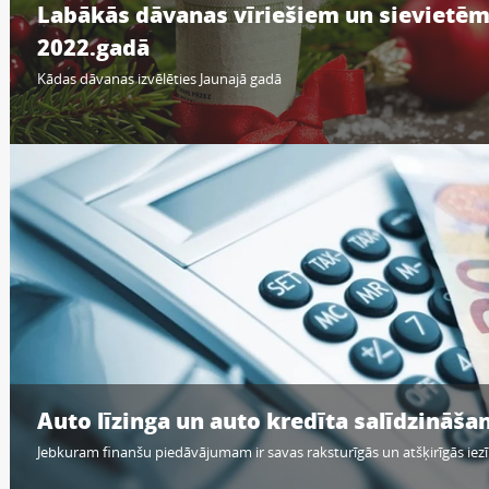
Labākās dāvanas vīriešiem un sievietē
2022.gadā
Kādas dāvanas izvēlēties Jaunajā gadā
Auto līzinga un auto kredīta salīdzināša
Jebkuram finanšu piedāvājumam ir savas raksturīgās un atšķirīgās iez