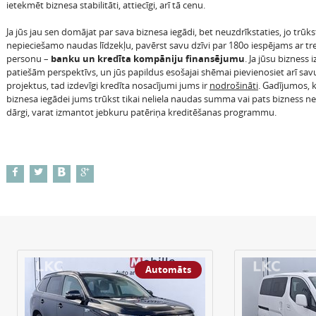
ietekmēt biznesa stabilitāti, attiecīgi, arī tā cenu.
Ja jūs jau sen domājat par sava biznesa iegādi, bet neuzdrīkstaties, jo trūk
nepieciešamo naudas līdzekļu, pavērst savu dzīvi par 180o iespējams ar tr
personu –
banku un kredīta kompāniju finansējumu
. Ja jūsu bizness i
patiešām perspektīvs, un jūs papildus esošajai shēmai pievienosiet arī sav
projektus, tad izdevīgi kredīta nosacījumi jums ir
nodrošināti
. Gadījumos, 
biznesa iegādei jums trūkst tikai neliela naudas summa vai pats bizness 
dārgi, varat izmantot jebkuru patēriņa kreditēšanas programmu.
Automāts